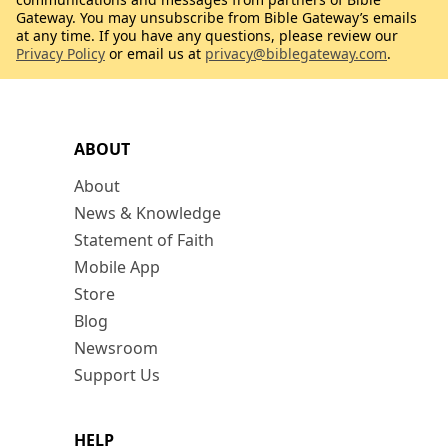
Gateway. You may unsubscribe from Bible Gateway’s emails
at any time. If you have any questions, please review our
Privacy Policy
or email us at
privacy@biblegateway.com
.
ABOUT
About
News & Knowledge
Statement of Faith
Mobile App
Store
Blog
Newsroom
Support Us
HELP