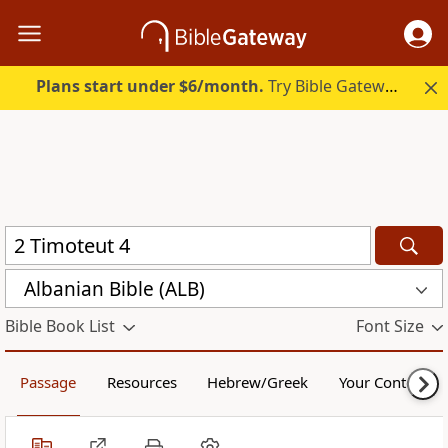
Plans start under $6/month.
Try Bible Gateway Plus.
Albanian Bible (ALB)
Bible Book List
Font Size
Passage
Resources
Hebrew/Greek
Your Content