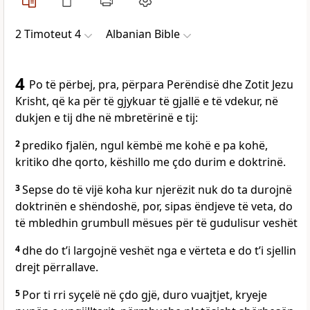
2 Timoteut 4
Albanian Bible
4
Po të përbej, pra, përpara Perëndisë dhe Zotit Jezu
Krisht, që ka për të gjykuar të gjallë e të vdekur, në
dukjen e tij dhe në mbretërinë e tij:
2
prediko fjalën, ngul këmbë me kohë e pa kohë,
kritiko dhe qorto, këshillo me çdo durim e doktrinë.
3
Sepse do të vijë koha kur njerëzit nuk do ta durojnë
doktrinën e shëndoshë, por, sipas ëndjeve të veta, do
të mbledhin grumbull mësues për të gudulisur veshët
4
dhe do t’i largojnë veshët nga e vërteta e do t’i sjellin
drejt përrallave.
5
Por ti rri syçelë në çdo gjë, duro vuajtjet, kryeje