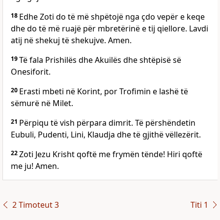
18
Edhe Zoti do të më shpëtojë nga çdo vepër e keqe
dhe do të më ruajë për mbretërinë e tij qiellore. Lavdi
atij në shekuj të shekujve. Amen.
19
Të fala Prishilës dhe Akuilës dhe shtëpisë së
Onesiforit.
20
Erasti mbeti në Korint, por Trofimin e lashë të
sëmurë në Milet.
21
Përpiqu të vish përpara dimrit. Të përshëndetin
Eubuli, Pudenti, Lini, Klaudja dhe të gjithë vëllezërit.
22
Zoti Jezu Krisht qoftë me frymën tënde! Hiri qoftë
me ju! Amen.
2 Timoteut 3
Titi 1