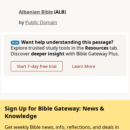
Albanian Bible
(ALB)
by
Public Domain
Want help understanding this passage?
PLUS
Explore trusted study tools in the
Resources
tab.
Discover
deeper insight
with Bible Gateway Plus.
Start 7-day free trial
Learn More
Sign Up for Bible Gateway: News &
Knowledge
Get weekly Bible news, info, reflections, and deals in