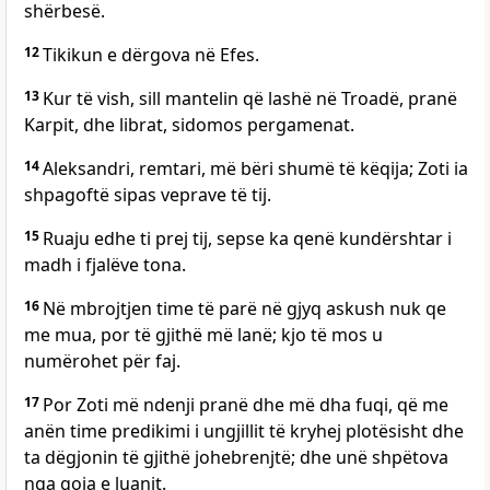
shërbesë.
12
Tikikun e dërgova në Efes.
13
Kur të vish, sill mantelin që lashë në Troadë, pranë
Karpit, dhe librat, sidomos pergamenat.
14
Aleksandri, remtari, më bëri shumë të këqija; Zoti ia
shpagoftë sipas veprave të tij.
15
Ruaju edhe ti prej tij, sepse ka qenë kundërshtar i
madh i fjalëve tona.
16
Në mbrojtjen time të parë në gjyq askush nuk qe
me mua, por të gjithë më lanë; kjo të mos u
numërohet për faj.
17
Por Zoti më ndenji pranë dhe më dha fuqi, që me
anën time predikimi i ungjillit të kryhej plotësisht dhe
ta dëgjonin të gjithë johebrenjtë; dhe unë shpëtova
nga goja e luanit.