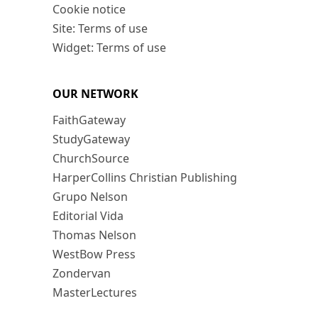
Cookie notice
Site: Terms of use
Widget: Terms of use
OUR NETWORK
FaithGateway
StudyGateway
ChurchSource
HarperCollins Christian Publishing
Grupo Nelson
Editorial Vida
Thomas Nelson
WestBow Press
Zondervan
MasterLectures