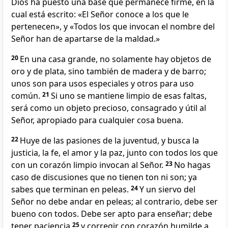
Dios ha puesto una base que permanece firme, en la
cual está escrito: «El Señor conoce a los que le
pertenecen», y «Todos los que invocan el nombre del
Señor han de apartarse de la maldad.»
20
En una casa grande, no solamente hay objetos de
oro y de plata, sino también de madera y de barro;
unos son para usos especiales y otros para uso
común.
21
Si uno se mantiene limpio de esas faltas,
será como un objeto precioso, consagrado y útil al
Señor, apropiado para cualquier cosa buena.
22
Huye de las pasiones de la juventud, y busca la
justicia, la fe, el amor y la paz, junto con todos los que
con un corazón limpio invocan al Señor.
23
No hagas
caso de discusiones que no tienen ton ni son; ya
sabes que terminan en peleas.
24
Y un siervo del
Señor no debe andar en peleas; al contrario, debe ser
bueno con todos. Debe ser apto para enseñar; debe
tener paciencia
25
y corregir con corazón humilde a