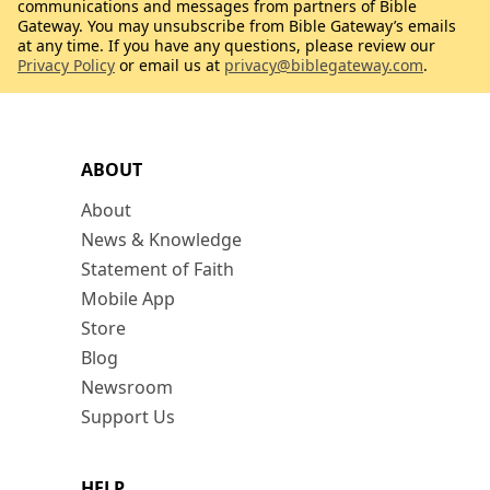
communications and messages from partners of Bible
Gateway. You may unsubscribe from Bible Gateway’s emails
at any time. If you have any questions, please review our
Privacy Policy
or email us at
privacy@biblegateway.com
.
ABOUT
About
News & Knowledge
Statement of Faith
Mobile App
Store
Blog
Newsroom
Support Us
HELP