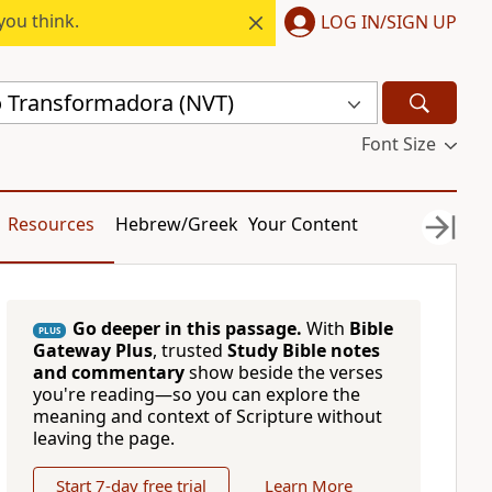
you think.
LOG IN/SIGN UP
 Transformadora (NVT)
Font Size
Resources
Hebrew/Greek
Your Content
Go deeper in this passage.
With
Bible
PLUS
Gateway Plus
, trusted
Study Bible notes
and commentary
show beside the verses
you're reading—so you can explore the
meaning and context of Scripture without
leaving the page.
Start 7-day free trial
Learn More