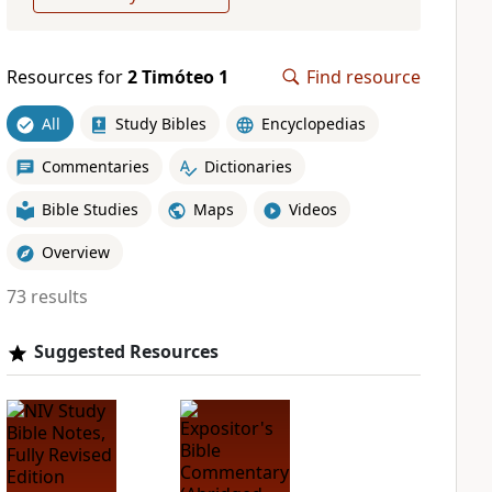
Resources for
2 Timóteo 1
Find resource
All
Study Bibles
Encyclopedias
Commentaries
Dictionaries
Bible Studies
Maps
Videos
Overview
73 results
Suggested Resources