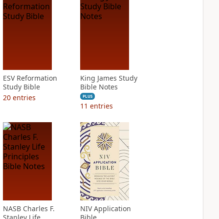
ESV Reformation
King James Study
Study Bible
Bible Notes
20
entries
PLUS
11
entries
NASB Charles F.
NIV Application
Stanley Life
Bible