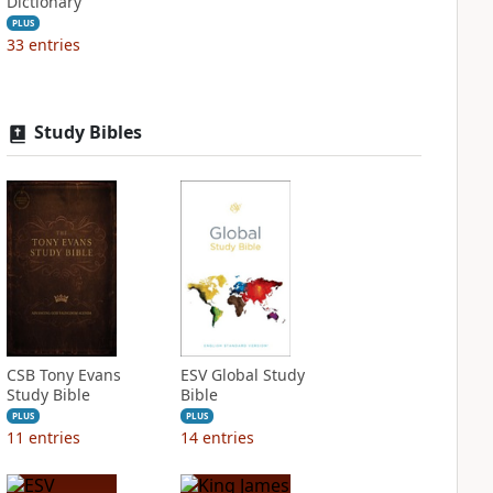
Dictionary
PLUS
33
entries
Study Bibles
CSB Tony Evans
ESV Global Study
Study Bible
Bible
PLUS
PLUS
11
entries
14
entries