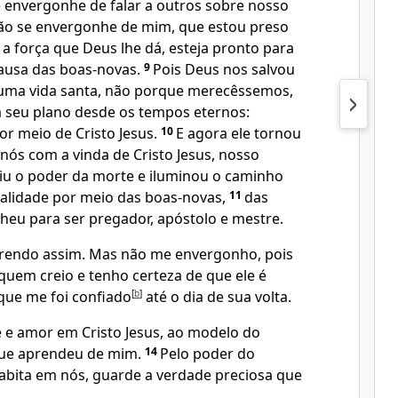
e envergonhe de falar a outros sobre nosso
ão se envergonhe de mim, que estou preso
a força que Deus lhe dá, esteja pronto para
ausa das boas-novas.
9
Pois Deus nos salvou
uma vida santa, não porque merecêssemos,
 seu plano desde os tempos eternos:
or meio de Cristo Jesus.
10
E agora ele tornou
 nós com a vinda de Cristo Jesus, nosso
uiu o poder da morte e iluminou o caminho
rtalidade por meio das boas-novas,
11
das
heu para ser pregador, apóstolo e mestre.
frendo assim. Mas não me envergonho, pois
uem creio e tenho certeza de que ele é
que me foi confiado
[
b
]
até o dia de sua volta.
 e amor em Cristo Jesus, ao modelo do
que aprendeu de mim.
14
Pelo poder do
habita em nós, guarde a verdade preciosa que