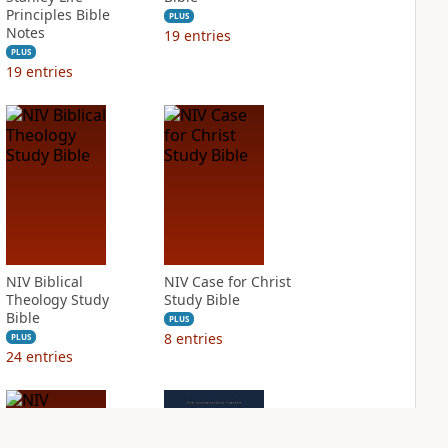
Principles Bible
PLUS
Notes
19
entries
PLUS
19
entries
NIV Biblical
NIV Case for Christ
Theology Study
Study Bible
Bible
PLUS
8
entries
PLUS
24
entries