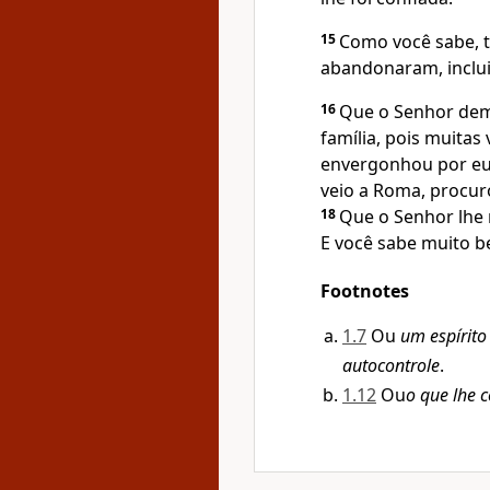
15
Como você sabe, t
abandonaram, inclu
16
Que o Senhor demo
família, pois muitas
envergonhou por eu 
veio a Roma, procur
18
Que o Senhor lhe m
E você sabe muito b
Footnotes
1.7
Ou
um espírito
autocontrole
.
1.12
Ou
o que lhe c