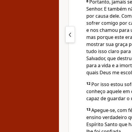
8
Portanto, jamais s
Senhor. E também n
por causa dele. Com 
sofrer comigo por c
e nos chamou para 
mas porque este era
mostrar sua graça p
tudo isso claro para
Salvador, que destr
para a vida e a imo
quais Deus me escol
12
Por isso estou so
conheço aquele em q
capaz de guardar o 
13
Apegue-se, com fé
ensino verdadeiro 
Espírito Santo que 
lhe foi confiada.