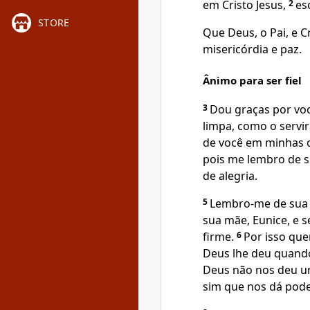
em Cristo Jesus,
2
es
STORE
Que Deus, o Pai, e C
misericórdia e paz.
Ânimo para ser fiel
3
Dou graças por voc
limpa, como o serv
de você em minhas o
pois me lembro de 
de alegria.
5
Lembro-me de sua f
sua mãe, Eunice, e 
firme.
6
Por isso que
Deus lhe deu quand
Deus não nos deu um
sim que nos dá pode