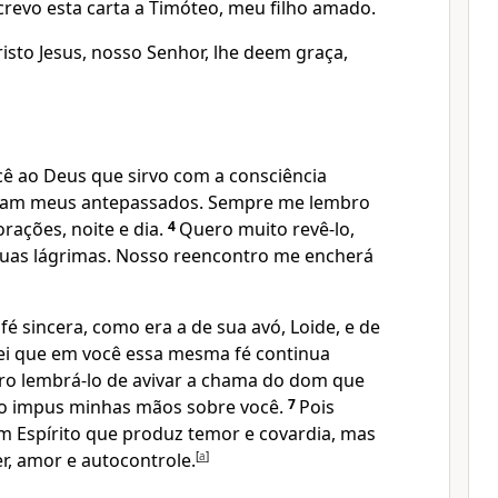
crevo esta carta a Timóteo, meu filho amado.
risto Jesus, nosso Senhor, lhe deem graça,
ê ao Deus que sirvo com a consciência
iram meus antepassados. Sempre me lembro
rações, noite e dia.
4
Quero muito revê-lo,
suas lágrimas. Nosso reencontro me encherá
é sincera, como era a de sua avó, Loide, e de
sei que em você essa mesma fé continua
ro lembrá-lo de avivar a chama do dom que
o impus minhas mãos sobre você.
7
Pois
 Espírito que produz temor e covardia, mas
r, amor e autocontrole.
[
a
]