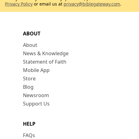
Privacy Policy
or email us at
privacy@biblegateway.com
.
ABOUT
About
News & Knowledge
Statement of Faith
Mobile App
Store
Blog
Newsroom
Support Us
HELP
FAQs