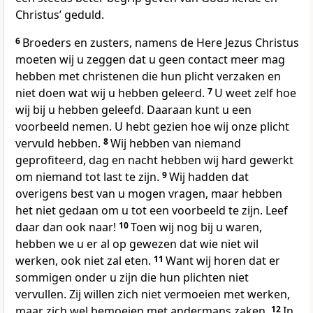
Christusʼ geduld.
6
Broeders en zusters, namens de Here Jezus Christus
moeten wij u zeggen dat u geen contact meer mag
hebben met christenen die hun plicht verzaken en
niet doen wat wij u hebben geleerd.
7
U weet zelf hoe
wij bij u hebben geleefd. Daaraan kunt u een
voorbeeld nemen. U hebt gezien hoe wij onze plicht
vervuld hebben.
8
Wij hebben van niemand
geprofiteerd, dag en nacht hebben wij hard gewerkt
om niemand tot last te zijn.
9
Wij hadden dat
overigens best van u mogen vragen, maar hebben
het niet gedaan om u tot een voorbeeld te zijn. Leef
daar dan ook naar!
10
Toen wij nog bij u waren,
hebben we u er al op gewezen dat wie niet wil
werken, ook niet zal eten.
11
Want wij horen dat er
sommigen onder u zijn die hun plichten niet
vervullen. Zij willen zich niet vermoeien met werken,
maar zich wel bemoeien met andermans zaken.
12
In