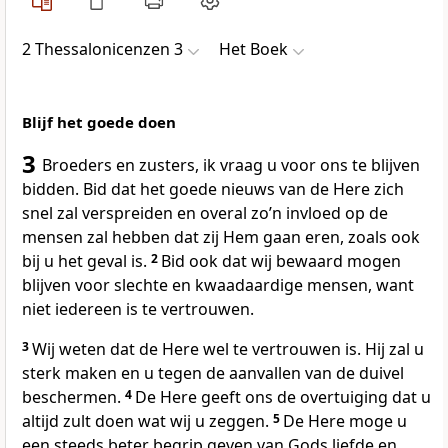
2 Thessalonicenzen 3
Het Boek
Blijf het goede doen
3
Broeders en zusters, ik vraag u voor ons te blijven
bidden. Bid dat het goede nieuws van de Here zich
snel zal verspreiden en overal zoʼn invloed op de
mensen zal hebben dat zij Hem gaan eren, zoals ook
bij u het geval is.
2
Bid ook dat wij bewaard mogen
blijven voor slechte en kwaadaardige mensen, want
niet iedereen is te vertrouwen.
3
Wij weten dat de Here wel te vertrouwen is. Hij zal u
sterk maken en u tegen de aanvallen van de duivel
beschermen.
4
De Here geeft ons de overtuiging dat u
altijd zult doen wat wij u zeggen.
5
De Here moge u
een steeds beter begrip geven van Gods liefde en