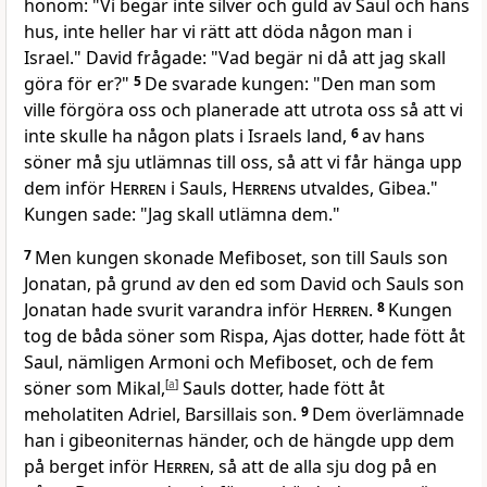
honom: "Vi begär inte silver och guld av Saul och hans
hus, inte heller har vi rätt att döda någon man i
Israel." David frågade: "Vad begär ni då att jag skall
göra för er?"
5
De svarade kungen: "Den man som
ville förgöra oss och planerade att utrota oss så att vi
inte skulle ha någon plats i Israels land,
6
av hans
söner må sju utlämnas till oss, så att vi får hänga upp
dem inför
Herren
i Sauls,
Herrens
utvaldes, Gibea."
Kungen sade: "Jag skall utlämna dem."
7
Men kungen skonade Mefiboset, son till Sauls son
Jonatan, på grund av den ed som David och Sauls son
Jonatan hade svurit varandra inför
Herren
.
8
Kungen
tog de båda söner som Rispa, Ajas dotter, hade fött åt
Saul, nämligen Armoni och Mefiboset, och de fem
söner som Mikal,
[
a
]
Sauls dotter, hade fött åt
meholatiten Adriel, Barsillais son.
9
Dem överlämnade
han i gibeoniternas händer, och de hängde upp dem
på berget inför
Herren
, så att de alla sju dog på en