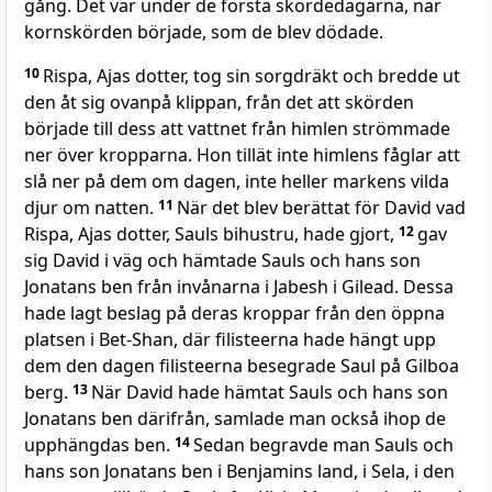
gång. Det var under de första skördedagarna, när
kornskörden började, som de blev dödade.
10
Rispa, Ajas dotter, tog sin sorgdräkt och bredde ut
den åt sig ovanpå klippan, från det att skörden
började till dess att vattnet från himlen strömmade
ner över kropparna. Hon tillät inte himlens fåglar att
slå ner på dem om dagen, inte heller markens vilda
djur om natten.
11
När det blev berättat för David vad
Rispa, Ajas dotter, Sauls bihustru, hade gjort,
12
gav
sig David i väg och hämtade Sauls och hans son
Jonatans ben från invånarna i Jabesh i Gilead. Dessa
hade lagt beslag på deras kroppar från den öppna
platsen i Bet-Shan, där filisteerna hade hängt upp
dem den dagen filisteerna besegrade Saul på Gilboa
berg.
13
När David hade hämtat Sauls och hans son
Jonatans ben därifrån, samlade man också ihop de
upphängdas ben.
14
Sedan begravde man Sauls och
hans son Jonatans ben i Benjamins land, i Sela, i den