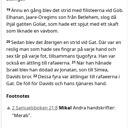
19
Ännu en gång blev det strid med filisteerna vid Gob.
Elhanan, Jaare-Oregims son från Betlehem, slog då
ihjäl gatiten Goliat, som hade ett spjut med ett skaft
som liknade en vävbom.
20
Sedan blev det återigen en strid vid Gat. Där var en
reslig man som hade sex fingrar på varje hand och
sex tår på varje fot, tillsammans tjugofyra. Han var
också en ättling till rafaeerna.
21
När han hånade
Israel blev han dödad av Jonatan, son till Simea,
Davids bror.
22
Dessa fyra var ättlingar till rafaeerna i
Gat. De föll för Davids och hans tjänares hand.
Footnotes
2 Samuelsboken 21:8
Mikal
Andra handskrifter:
"Merab".