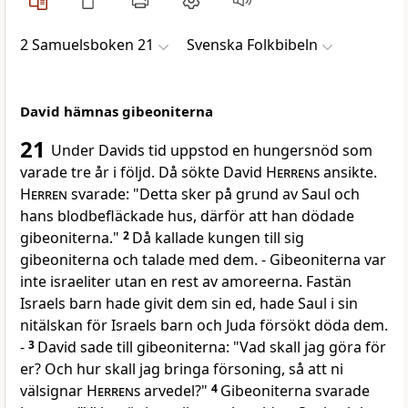
2 Samuelsboken 21
Svenska Folkbibeln
David hämnas gibeoniterna
21
Under Davids tid uppstod en hungersnöd som
varade tre år i följd. Då sökte David
Herrens
ansikte.
Herren
svarade: "Detta sker på grund av Saul och
hans blodbefläckade hus, därför att han dödade
gibeoniterna."
2
Då kallade kungen till sig
gibeoniterna och talade med dem. - Gibeoniterna var
inte israeliter utan en rest av amoreerna. Fastän
Israels barn hade givit dem sin ed, hade Saul i sin
nitälskan för Israels barn och Juda försökt döda dem.
-
3
David sade till gibeoniterna: "Vad skall jag göra för
er? Och hur skall jag bringa försoning, så att ni
välsignar
Herrens
arvedel?"
4
Gibeoniterna svarade