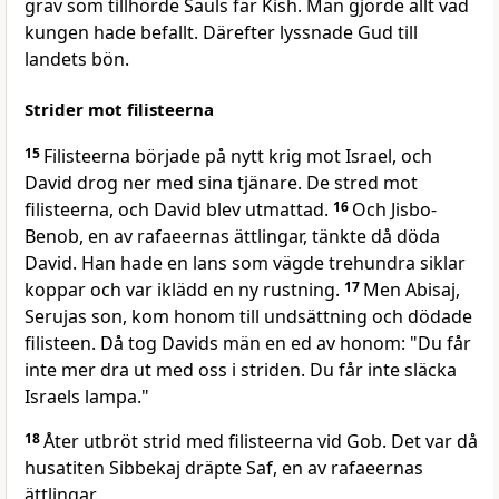
grav som tillhörde Sauls far Kish. Man gjorde allt vad
kungen hade befallt. Därefter lyssnade Gud till
landets bön.
Strider mot filisteerna
15
Filisteerna började på nytt krig mot Israel, och
David drog ner med sina tjänare. De stred mot
filisteerna, och David blev utmattad.
16
Och Jisbo-
Benob, en av rafaeernas ättlingar, tänkte då döda
David. Han hade en lans som vägde trehundra siklar
koppar och var iklädd en ny rustning.
17
Men Abisaj,
Serujas son, kom honom till undsättning och dödade
filisteen. Då tog Davids män en ed av honom: "Du får
inte mer dra ut med oss i striden. Du får inte släcka
Israels lampa."
18
Åter utbröt strid med filisteerna vid Gob. Det var då
husatiten Sibbekaj dräpte Saf, en av rafaeernas
ättlingar.