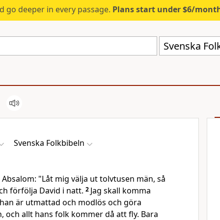
d go deeper in every passage.
Plans start under $6/mont
Svenska Folk
Svenska Folkbibeln
ll Absalom: "Låt mig välja ut tolvtusen män, så
ch förfölja David i natt.
2
Jag skall komma
an är utmattad och modlös och göra
och allt hans folk kommer då att fly. Bara