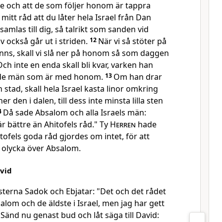
älte och att de som följer honom är tappra
mitt råd att du låter hela Israel från Dan
samlas till dig, så talrikt som sanden vid
lv också går ut i striden.
12
När vi så stöter på
nns, skall vi slå ner på honom så som daggen
ch inte en enda skall bli kvar, varken han
v de män som är med honom.
13
Om han drar
on stad, skall hela Israel kasta linor omkring
r den i dalen, till dess inte minsta lilla sten
4
Då sade Absalom och alla Israels män:
är bättre än Ahitofels råd." Ty
Herren
hade
tofels goda råd gjordes om intet, för att
 olycka över Absalom.
avid
ästerna Sadok och Ebjatar: "Det och det rådet
alom och de äldste i Israel, men jag har gett
6
Sänd nu genast bud och låt säga till David: