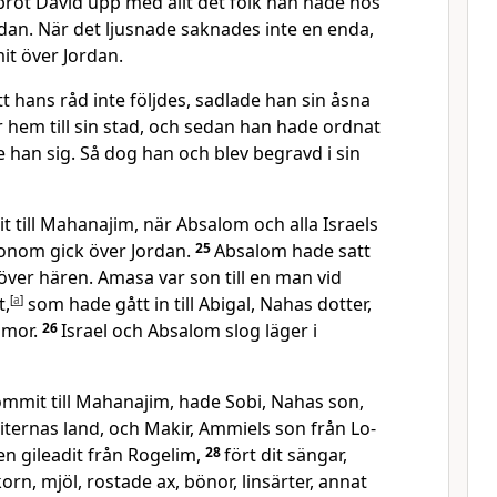
bröt David upp med allt det folk han hade hos
rdan. När det ljusnade saknades inte en enda,
it över Jordan.
tt hans råd inte följdes, sadlade han sin åsna
 hem till sin stad, och sedan han hade ordnat
 han sig. Så dog han och blev begravd i sin
 till Mahanajim, när Absalom och alla Israels
nom gick över Jordan.
25
Absalom hade satt
 över hären. Amasa var son till en man vid
t,
[
a
]
som hade gått in till Abigal, Nahas dotter,
s mor.
26
Israel och Absalom slog läger i
mmit till Mahanajim, hade Sobi, Nahas son,
ternas land, och Makir, Ammiels son från Lo-
 en gileadit från Rogelim,
28
fört dit sängar,
 korn, mjöl, rostade ax, bönor, linsärter, annat