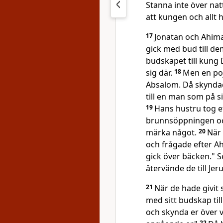
Stanna inte över nat
att kungen och allt h
17
Jonatan och Ahimaa
gick med bud till d
budskapet till kung 
sig där.
18
Men en poj
Absalom. Då skyndade
till en man som på s
19
Hans hustru tog e
brunnsöppningen oc
märka något.
20
När 
och frågade efter A
gick över bäcken." 
återvände de till Jer
21
När de hade givit
med sitt budskap til
och skynda er över v
22