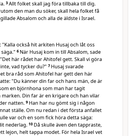
da.
3
Allt folket skall jag föra tillbaka till dig.
örutom den man du söker, skall hela folket få
gillade Absalom och alla de äldste i Israel.
Kalla också hit arkiten Husaj och låt oss
t säga."
6
När Husaj kom in till Absalom, sade
Det här rådet har Ahitofel gett. Skall vi göra
nte, vad tycker du?"
7
Husaj svarade
et bra råd som Ahitofel har gett den här
atte: "Du känner din far och hans män, de är
 som en björnhona som man har tagit
 marken. Din far är en krigare och han vilar
nder natten.
9
Han har nu gömt sig i någon
nnat ställe. Om nu redan i det första anfallet
kulle var och en som fick höra detta säga:
dit nederlag.
10
Då skulle även den tappraste,
t lejon, helt tappa modet. För hela Israel vet