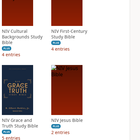
NIV Cultural
NIV First-Century
Backgrounds Study
Study Bible
Bible
PLUS
4
entries
PLUS
4
entries
NIV Grace and
NIV Jesus Bible
Truth Study Bible
PLUS
2
entries
PLUS
5
entries