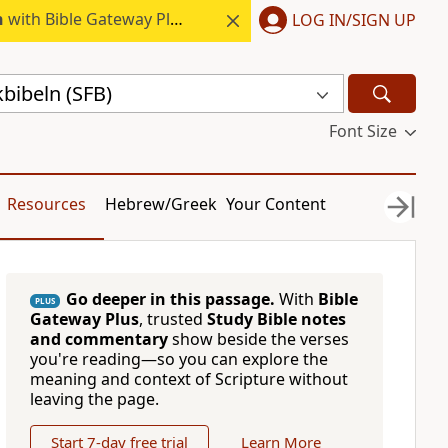
h
with Bible Gateway Plus.
LOG IN/SIGN UP
bibeln (SFB)
Font Size
Resources
Hebrew/Greek
Your Content
Go deeper in this passage.
With
Bible
PLUS
Gateway Plus
, trusted
Study Bible notes
and commentary
show beside the verses
you're reading—so you can explore the
meaning and context of Scripture without
leaving the page.
Start 7-day free trial
Learn More