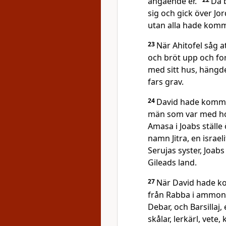
angående er."
Då 
sig och gick över Jo
utan alla hade komm
23
När Ahitofel såg a
och bröt upp och for
med sitt hus, hängde
fars grav.
24
David hade kommit
män som var med ho
Amasa i Joabs ställe
namn Jitra, en israeli
Serujas syster, Joab
Gileads land.
27
När David hade ko
från Rabba i ammoni
Debar, och Barsillaj,
skålar, lerkärl, vete,