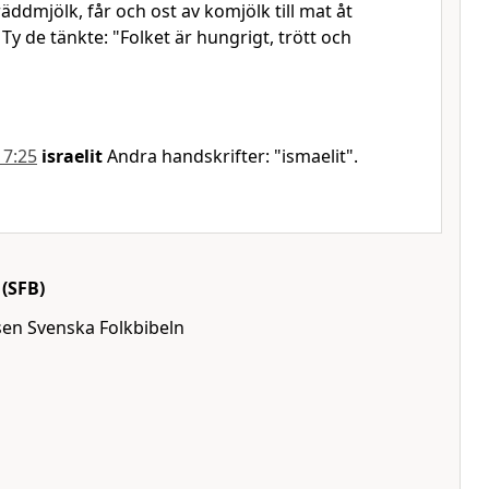
ddmjölk, får och ost av komjölk till mat åt
Ty de tänkte: "Folket är hungrigt, trött och
17:25
israelit
Andra handskrifter: "ismaelit".
(SFB)
lsen Svenska Folkbibeln