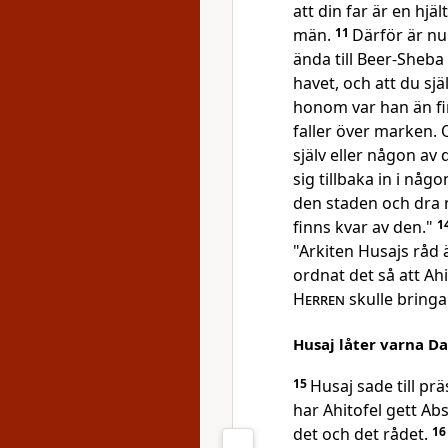
att din far är en hj
män.
11
Därför är nu 
ända till Beer-Sheba 
havet, och att du sjä
honom var han än fi
faller över marken. O
själv eller någon a
sig tillbaka in i någ
den staden och dra ne
finns kvar av den."
1
"Arkiten Husajs råd 
ordnat det så att Ahi
Herren
skulle bringa
Husaj låter varna D
15
Husaj sade till pr
har Ahitofel gett Abs
det och det rådet.
1