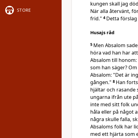
kungen skall jag dö
STORE
När alla återvänt, f
frid."
4
Detta förslag 
Husajs råd
5
Men Absalom sade: "
höra vad han har at
Absalom till honom: "
som han säger? Om i
Absalom: "Det är ing
gången."
8
Han forts
hjältar och rasande
ungarna ifrån ute på
inte med sitt folk u
håla eller på något a
några skulle falla, s
Absaloms folk har li
med ett hjärta som et