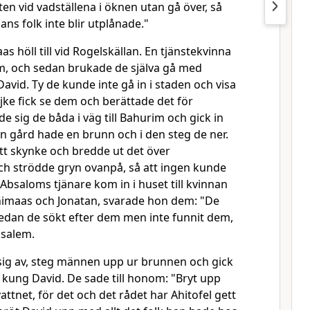
ten vid vadställena i öknen utan gå över, så
ans folk inte blir utplånade."
s höll till vid Rogelskällan. En tjänstekvinna
em, och sedan brukade de själva gå med
David. Ty de kunde inte gå in i staden och visa
ke fick se dem och berättade det för
 sig de båda i väg till Bahurim och gick in
in gård hade en brunn och i den steg de ner.
tt skynke och bredde ut det över
h strödde gryn ovanpå, så att ingen kunde
Absaloms tjänare kom in i huset till kvinnan
himaas och Jonatan, svarade hon dem: "De
Sedan de sökt efter dem men inte funnit dem,
usalem.
 sig av, steg männen upp ur brunnen och gick
l kung David. De sade till honom: "Bryt upp
attnet, för det och det rådet har Ahitofel gett