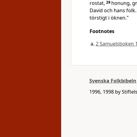
rostat,
29
honung, grä
David och hans folk. 
törstigt i öknen."
Footnotes
2 Samuelsboken 
Svenska Folkbibeln
1996, 1998 by Stifte