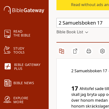
Read without ads an
READ
Bible Book List
THE BIBLE
STUDY
TOOLS
BIBLE GATEWAY
PLUS
2 Samuelsboken 17
BIBLE NEWS
17
Ahitofel sade ti
skall jag bryta upp o
EXPLORE
över honom medan h
MORE
honom skräckslagen, 