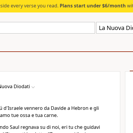
eside every verse you read.
Plans start under $6/month
wit
La Nuova Di
Nuova Diodati
ibú d'Israele vennero da Davide a Hebron e gli
siamo tue ossa e tua carne.
ndo Saul regnava su di noi, eri tu che guidavi