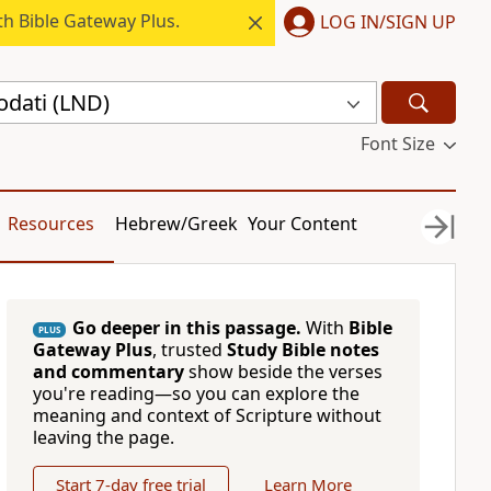
h Bible Gateway Plus.
LOG IN/SIGN UP
odati (LND)
Font Size
Resources
Hebrew/Greek
Your Content
Go deeper in this passage.
With
Bible
PLUS
Gateway Plus
, trusted
Study Bible notes
and commentary
show beside the verses
you're reading—so you can explore the
meaning and context of Scripture without
leaving the page.
Start 7-day free trial
Learn More