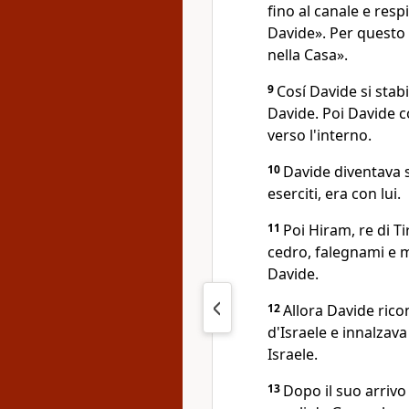
fino al canale e resp
Davide». Per questo 
nella Casa».
9
Cosí Davide si stabi
Davide. Poi Davide c
verso l'interno.
10
Davide diventava s
eserciti, era con lui.
11
Poi Hiram, re di T
cedro, falegnami e m
Davide.
12
Allora Davide rico
d'Israele e innalzav
Israele.
13
Dopo il suo arriv