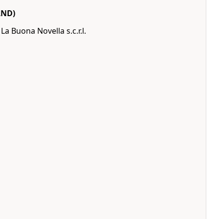
LND)
a Buona Novella s.c.r.l.