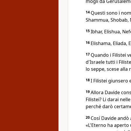
mogli da Gerusalemme,
14
Questi sono i nomi
Shammua, Shobab, 
15
Ibhar, Elishua, Nef
16
Elishama, Eliada, El
17
Quando i Filistei 
d'Israele tutti i Fili
lo seppe, scese alla 
18
I Filistei giunsero
19
Allora Davide cons
Filistei? Li darai nel
perché darò certament
20
Cosí Davide andò a
«L'Eterno ha aperto 