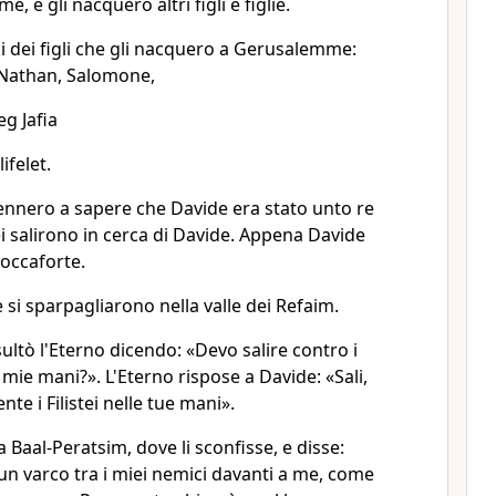
 e gli nacquero altri figli e figlie.
 dei figli che gli nacquero a Gerusalemme:
Nathan, Salomone,
eg Jafia
ifelet.
vennero a sapere che Davide era stato unto re
stei salirono in cerca di Davide. Appena Davide
roccaforte.
 e si sparpagliarono nella valle dei Refaim.
ultò l'Eterno dicendo: «Devo salire contro i
le mie mani?». L'Eterno rispose a Davide: «Sali,
e i Filistei nelle tue mani».
 Baal-Peratsim, dove li sconfisse, e disse:
un varco tra i miei nemici davanti a me, come