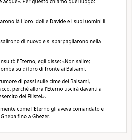
le acque». Per questo chiamò quel luogo:
arono là i loro idoli e Davide e i suoi uomini li
ei salirono di nuovo e si sparpagliarono nella
ultò l'Eterno, egli disse: «Non salire;
 piomba su di loro di fronte ai Balsami.
umore di passi sulle cime dei Balsami,
ttacco, perché allora l'Eterno uscirà davanti a
sercito dei Filistei».
amente come l'Eterno gli aveva comandato e
da Gheba fino a Ghezer.