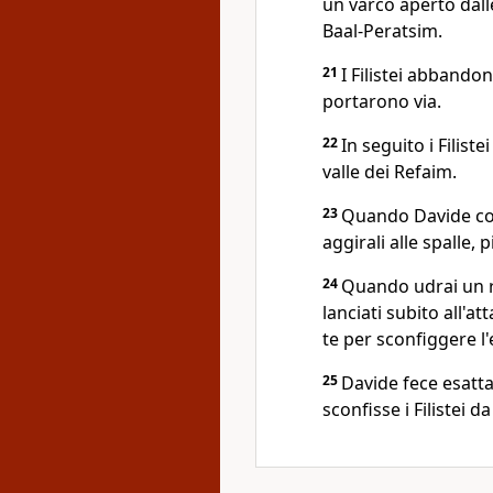
un varco aperto dal
Baal-Peratsim.
21
I Filistei abbandon
portarono via.
22
In seguito i Filist
valle dei Refaim.
23
Quando Davide cons
aggirali alle spalle,
24
Quando udrai un r
lanciati subito all'a
te per sconfiggere l'e
25
Davide fece esatt
sconfisse i Filistei 