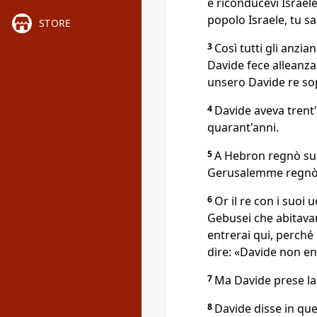
e riconducevi Israele
popolo Israele, tu sa
STORE
3
Così tutti gli anzia
Davide fece alleanza
unsero Davide re sop
4
Davide aveva trent
quarant'anni.
5
A Hebron regnò su G
Gerusalemme regnò t
6
Or il re con i suo
Gebusei che abitavan
entrerai qui, perché 
dire: «Davide non en
7
Ma Davide prese la r
8
Davide disse in qu