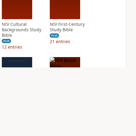
NIV Cultural
NIV First-Century
Backgrounds Study
Study Bible
Bible
PLUS
21
entries
PLUS
12
entries
NIV Grace and
NIV Jesus Bible
Truth Study Bible
PLUS
2
entries
PLUS
6
entries