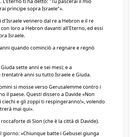
. L'Eterno ti ha detto: "Tu pascerai il mio
rai principe sopra Israele"».
ni d'Israele vennero dal re a Hebron e il re
 con loro a Hebron davanti all'Eterno, ed essi
ra Israele.
'anni quando cominciò a regnare e regnò
iuda sette anni e sei mesi; e a
rentatrè anni su tutto Israele e Giuda.
i uomini si mosse verso Gerusalemme contro i
o il paese. Questi dissero a Davide «Non
i ciechi e gli zoppi ti respingeranno!», volendo
trerà mai qui».
occaforte di Sion (che è la città di Davide).
el giorno: «Chiunque batte i Gebusei giunga