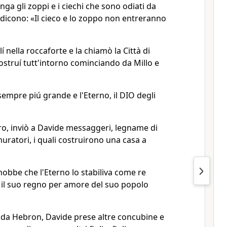
inga gli zoppi e i ciechi che sono odiati da
dicono: «Il cieco e lo zoppo non entreranno
lí nella roccaforte e la chiamò la Città di
ostruí tutt'intorno cominciando da Millo e
empre piú grande e l'Eterno, il DIO degli
iro, inviò a Davide messaggeri, legname di
uratori, i quali costruirono una casa a
nobbe che l'Eterno lo stabiliva come re
a il suo regno per amore del suo popolo
o da Hebron, Davide prese altre concubine e