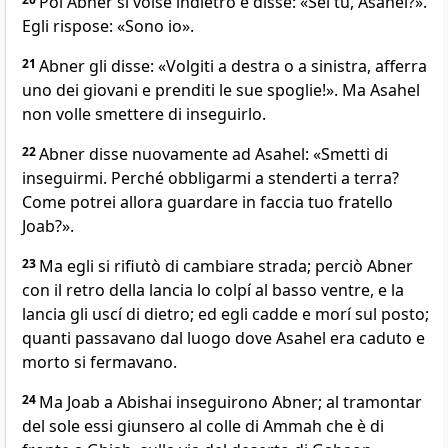
Poi Abner si volse indietro e disse: «Sei tu, Asahel?».
Egli rispose: «Sono io».
21
Abner gli disse: «Volgiti a destra o a sinistra, afferra
uno dei giovani e prenditi le sue spoglie!». Ma Asahel
non volle smettere di inseguirlo.
22
Abner disse nuovamente ad Asahel: «Smetti di
inseguirmi. Perché obbligarmi a stenderti a terra?
Come potrei allora guardare in faccia tuo fratello
Joab?».
23
Ma egli si rifiutò di cambiare strada; perciò Abner
con il retro della lancia lo colpí al basso ventre, e la
lancia gli uscí di dietro; ed egli cadde e morí sul posto;
quanti passavano dal luogo dove Asahel era caduto e
morto si fermavano.
24
Ma Joab a Abishai inseguirono Abner; al tramontar
del sole essi giunsero al colle di Ammah che è di