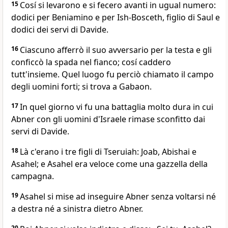
15
Cosí si levarono e si fecero avanti in ugual numero:
dodici per Beniamino e per Ish-Bosceth, figlio di Saul e
dodici dei servi di Davide.
16
Ciascuno afferrò il suo avversario per la testa e gli
conficcò la spada nel fianco; cosí caddero
tutt'insieme. Quel luogo fu perciò chiamato il campo
degli uomini forti; si trova a Gabaon.
17
In quel giorno vi fu una battaglia molto dura in cui
Abner con gli uomini d'Israele rimase sconfitto dai
servi di Davide.
18
Là c'erano i tre figli di Tseruiah: Joab, Abishai e
Asahel; e Asahel era veloce come una gazzella della
campagna.
19
Asahel si mise ad inseguire Abner senza voltarsi né
a destra né a sinistra dietro Abner.
20