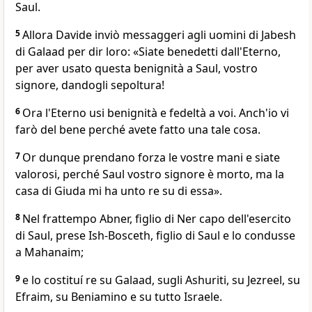
Saul.
5
Allora Davide inviò messaggeri agli uomini di Jabesh
di Galaad per dir loro: «Siate benedetti dall'Eterno,
per aver usato questa benignità a Saul, vostro
signore, dandogli sepoltura!
6
Ora l'Eterno usi benignità e fedeltà a voi. Anch'io vi
farò del bene perché avete fatto una tale cosa.
7
Or dunque prendano forza le vostre mani e siate
valorosi, perché Saul vostro signore è morto, ma la
casa di Giuda mi ha unto re su di essa».
8
Nel frattempo Abner, figlio di Ner capo dell'esercito
di Saul, prese Ish-Bosceth, figlio di Saul e lo condusse
a Mahanaim;
9
e lo costituí re su Galaad, sugli Ashuriti, su Jezreel, su
Efraim, su Beniamino e su tutto Israele.