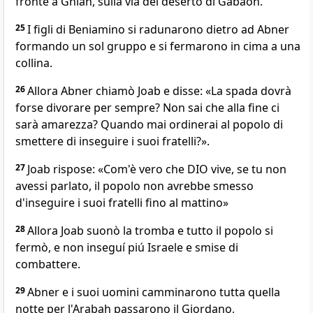
fronte a Ghiah, sulla via del deserto di Gabaon.
25
I figli di Beniamino si radunarono dietro ad Abner
formando un sol gruppo e si fermarono in cima a una
collina.
26
Allora Abner chiamò Joab e disse: «La spada dovrà
forse divorare per sempre? Non sai che alla fine ci
sarà amarezza? Quando mai ordinerai al popolo di
smettere di inseguire i suoi fratelli?».
27
Joab rispose: «Com'è vero che DIO vive, se tu non
avessi parlato, il popolo non avrebbe smesso
d'inseguire i suoi fratelli fino al mattino»
28
Allora Joab suonò la tromba e tutto il popolo si
fermò, e non inseguí piú Israele e smise di
combattere.
29
Abner e i suoi uomini camminarono tutta quella
notte per l'Arabah passarono il Giordano,