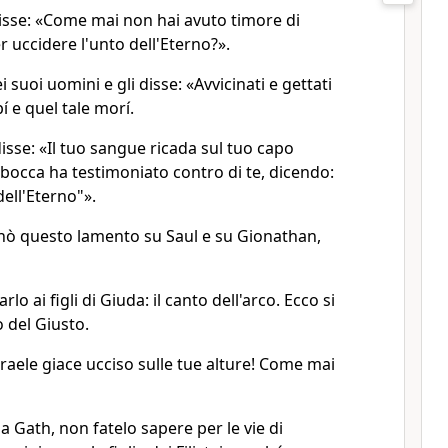
disse: «Come mai non hai avuto timore di
 uccidere l'unto dell'Eterno?».
suoi uomini e gli disse: «Avvicinati e gettati
lpí e quel tale morí.
disse: «Il tuo sangue ricada sul tuo capo
 bocca ha testimoniato contro di te, dicendo:
dell'Eterno"».
onò questo lamento su Saul e su Gionathan,
lo ai figli di Giuda: il canto dell'arco. Ecco si
o del Giusto.
raele giace ucciso sulle tue alture! Come mai
 Gath, non fatelo sapere per le vie di