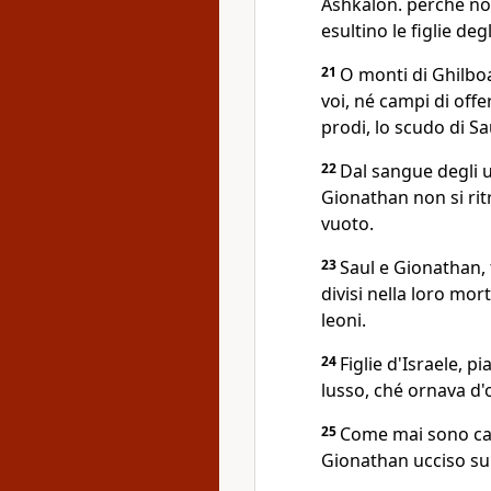
Ashkalon. perché non 
esultino le figlie degl
21
O monti di Ghilboa
voi, né campi di offe
prodi, lo scudo di Sa
22
Dal sangue degli uc
Gionathan non si rit
vuoto.
23
Saul e Gionathan, 
divisi nella loro mort
leoni.
24
Figlie d'Israele, pi
lusso, ché ornava d'o
25
Come mai sono cadu
Gionathan ucciso sul