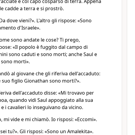
racciate e col capo cosparso di terra. Appena
e cadde a terra e si prostrò.
Da dove vieni?». L'altro gli rispose: «Sono
amento d'Israele».
Come sono andate le cose? Ti prego,
spose: «Il popolo è fuggito dal campo di
mini sono caduti e sono morti; anche Saul e
 sono morti».
dò al giovane che gli riferiva dell'accaduto:
 suo figlio Gionathan sono morti?».
iferiva dell'accaduto disse: «Mi trovavo per
oa, quando vidi Saul appoggiato alla sua
 e i cavalieri lo inseguivano da vicino.
ro, mi vide e mi chiamò. Io risposi: «Eccomi».
 sei tu?». Gli risposi: «Sono un Amalekita».