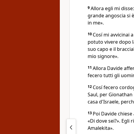
9
Allora egli mi diss
grande angoscia si è
in me».
10
Cosí mi avvicinai 
potuto vivere dopo l
suo capo e il braccial
mio signore».
11
Allora Davide affer
fecero tutti gli uomi
12
Cosí fecero cordog
Saul, per Gionathan s
casa d'Israele, perc
13
Poi Davide chiese a
«Di dove sei?». Egli 
Amalekita».