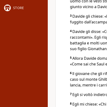
uomo con le vesti st
giunto vicino a David
STORE
3
Davide gli chiese: «
fuggito dall'accamp
4
Davide gli disse: «
raccontami». Egli ri
battaglia e molti uo
suo figlio Gionathan
5
Allora Davide doman
«Come sai che Saul e
6
ll giovane che gli r
caso sul monte Ghilb
lancia, mentre i carri
7
Egli si voltò indiet
8
Egli mi chiese: «Chi