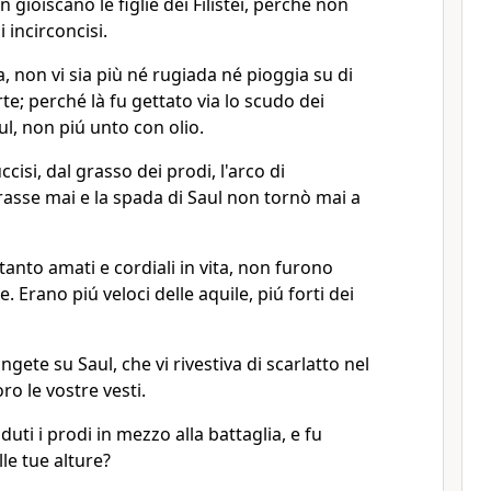
gioiscano le figlie dei Filistei, perché non
i incirconcisi.
, non vi sia più né rugiada né pioggia su di
rte; perché là fu gettato via lo scudo dei
ul, non piú unto con olio.
cisi, dal grasso dei prodi, l'arco di
rasse mai e la spada di Saul non tornò mai a
tanto amati e cordiali in vita, non furono
e. Erano piú veloci delle aquile, piú forti dei
angete su Saul, che vi rivestiva di scarlatto nel
ro le vostre vesti.
ti i prodi in mezzo alla battaglia, e fu
le tue alture?