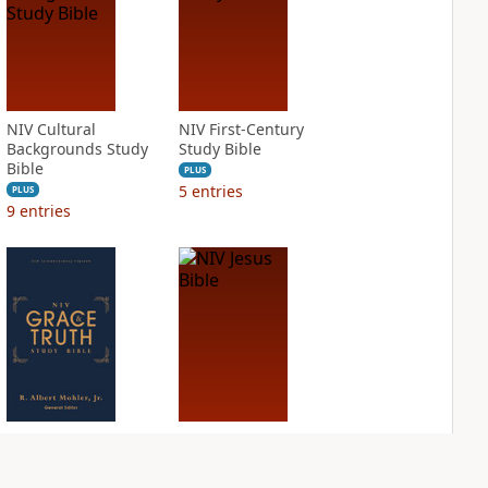
NIV Cultural
NIV First-Century
Backgrounds Study
Study Bible
Bible
PLUS
5
entries
PLUS
9
entries
NIV Grace and
NIV Jesus Bible
Truth Study Bible
PLUS
3
entries
PLUS