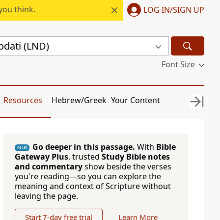
you think.
LOG IN/SIGN UP
odati (LND)
Font Size
Resources
Hebrew/Greek
Your Content
Go deeper in this passage.
With
Bible
PLUS
Gateway Plus
, trusted
Study Bible notes
and commentary
show beside the verses
you're reading—so you can explore the
meaning and context of Scripture without
leaving the page.
Start 7-day free trial
Learn More