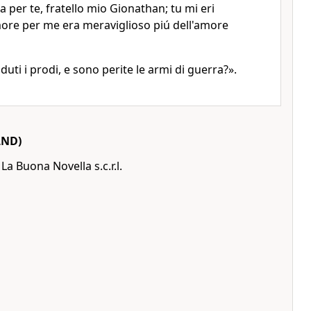
a per te, fratello mio Gionathan; tu mi eri
more per me era meraviglioso piú dell'amore
ti i prodi, e sono perite le armi di guerra?».
LND)
a Buona Novella s.c.r.l.