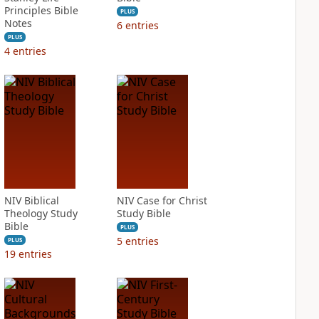
Principles Bible
PLUS
Notes
6
entries
PLUS
4
entries
NIV Biblical
NIV Case for Christ
Theology Study
Study Bible
Bible
PLUS
5
entries
PLUS
19
entries