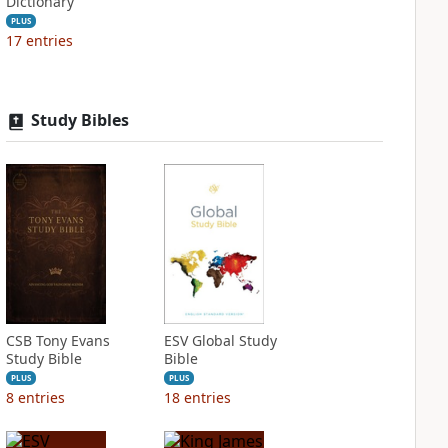
Dictionary
PLUS
17
entries
Study Bibles
CSB Tony Evans
ESV Global Study
Study Bible
Bible
PLUS
PLUS
8
entries
18
entries