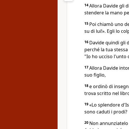
14
Allora Davide gli 
stendere la mano per
15
Poi chiamò uno dei 
su di lui!». Egli lo co
16
Davide quindi gli 
perché la tua stessa
"Io ho ucciso l'unto 
17
Allora Davide int
suo figlio,
18
e ordinò di insegnar
trova scritto nel libr
19
«Lo splendore d'Is
sono caduti i prodi?
20
Non annunziatelo a