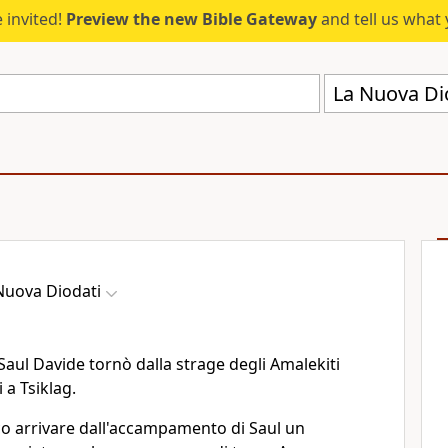
 invited!
Preview the new Bible Gateway
and tell us what 
La Nuova Di
Nuova Diodati
Saul Davide tornò dalla strage degli Amalekiti
 a Tsiklag.
co arrivare dall'accampamento di Saul un