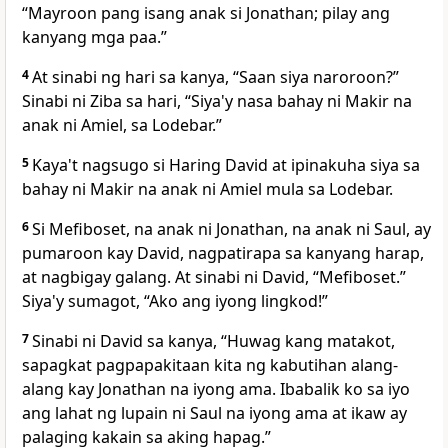
“Mayroon pang isang anak si Jonathan; pilay ang
kanyang mga paa.”
4
At sinabi ng hari sa kanya, “Saan siya naroroon?”
Sinabi ni Ziba sa hari, “Siya'y nasa bahay ni Makir na
anak ni Amiel, sa Lodebar.”
5
Kaya't nagsugo si Haring David at ipinakuha siya sa
bahay ni Makir na anak ni Amiel mula sa Lodebar.
6
Si Mefiboset, na anak ni Jonathan, na anak ni Saul, ay
pumaroon kay David, nagpatirapa sa kanyang harap,
at nagbigay galang. At sinabi ni David, “Mefiboset.”
Siya'y sumagot, “Ako ang iyong lingkod!”
7
Sinabi ni David sa kanya, “Huwag kang matakot,
sapagkat pagpapakitaan kita ng kabutihan alang-
alang kay Jonathan na iyong ama. Ibabalik ko sa iyo
ang lahat ng lupain ni Saul na iyong ama at ikaw ay
palaging kakain sa aking hapag.”