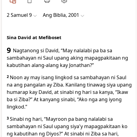
2 Samuel 9
Ang Biblia, 2001
Sina David at Mefiboset
9
Nagtanong
si David, “May nalalabi pa ba sa
sambahayan ni Saul upang aking mapagpakitaan ng
kabutihan alang-alang kay Jonathan?”
2
Noon ay may isang lingkod sa sambahayan ni Saul
na ang pangalan ay Ziba. Kanilang tinawag siya upang
humarap kay David, at sinabi ng hari sa kanya, “Ikaw
ba si Ziba?” At kanyang sinabi, “Ako nga ang iyong
lingkod.”
3
Sinabi
ng hari, “Mayroon pa bang nalalabi sa
sambahayan ni Saul upang siya'y mapagpakitaan ko
ng kabutihan ng Diyos?” At sinabi ni Ziba sa hari,