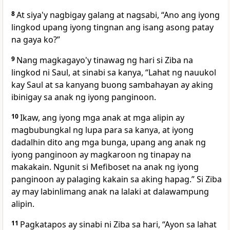
8
At siya'y nagbigay galang at nagsabi, “Ano ang iyong
lingkod upang iyong tingnan ang isang asong patay
na gaya ko?”
9
Nang magkagayo'y tinawag ng hari si Ziba na
lingkod ni Saul, at sinabi sa kanya, “Lahat ng nauukol
kay Saul at sa kanyang buong sambahayan ay aking
ibinigay sa anak ng iyong panginoon.
10
Ikaw, ang iyong mga anak at mga alipin ay
magbubungkal ng lupa para sa kanya, at iyong
dadalhin dito ang mga bunga, upang ang anak ng
iyong panginoon ay magkaroon ng tinapay na
makakain. Ngunit si Mefiboset na anak ng iyong
panginoon ay palaging kakain sa aking hapag.” Si Ziba
ay may labinlimang anak na lalaki at dalawampung
alipin.
11
Pagkatapos ay sinabi ni Ziba sa hari, “Ayon sa lahat