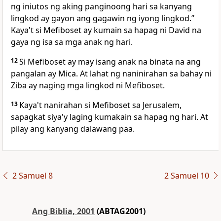
ng iniutos ng aking panginoong hari sa kanyang
lingkod ay gayon ang gagawin ng iyong lingkod.”
Kaya't si Mefiboset ay kumain sa hapag ni David na
gaya ng isa sa mga anak ng hari.
12
Si Mefiboset ay may isang anak na binata na ang
pangalan ay Mica. At lahat ng naninirahan sa bahay ni
Ziba ay naging mga lingkod ni Mefiboset.
13
Kaya't nanirahan si Mefiboset sa Jerusalem,
sapagkat siya'y laging kumakain sa hapag ng hari. At
pilay ang kanyang dalawang paa.
2 Samuel 8
2 Samuel 10
Ang Biblia, 2001
(ABTAG2001)