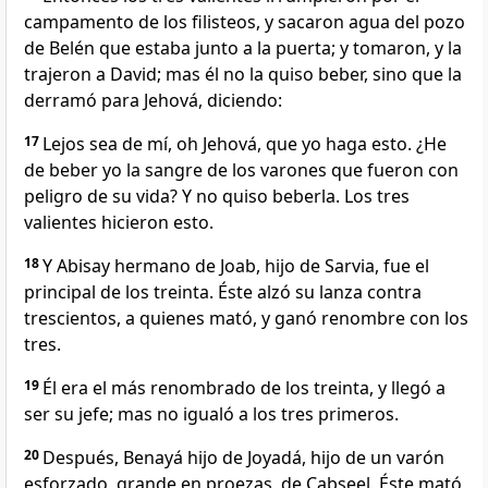
campamento de los filisteos, y sacaron agua del pozo
de Belén que estaba junto a la puerta; y tomaron, y la
trajeron a David; mas él no la quiso beber, sino que la
derramó para Jehová, diciendo:
17
Lejos sea de mí, oh Jehová, que yo haga esto. ¿He
de beber yo la sangre de los varones que fueron con
peligro de su vida? Y no quiso beberla. Los tres
valientes hicieron esto.
18
Y Abisay hermano de Joab, hijo de Sarvia, fue el
principal de los treinta. Éste alzó su lanza contra
trescientos, a quienes mató, y ganó renombre con los
tres.
19
Él era el más renombrado de los treinta, y llegó a
ser su jefe; mas no igualó a los tres primeros.
20
Después, Benayá hijo de Joyadá, hijo de un varón
esforzado, grande en proezas, de Cabseel. Éste mató