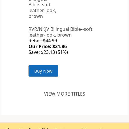
RVR/NKJV Bilingual Bible--soft
leather-look, brown
Retail: $44.99
Our Price: $21.86
Save: $23.13 (51%)
Buy Now
VIEW MORE TITLES