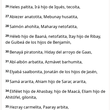
26
Heles paltita, Irá hijo de Iqués, tecoíta,
27
Abiezer anatotita, Mebunay husatita,
28
Salmón ahohíta, Maharay netofatita,
29
Héleb hijo de Baaná, netofatita, Itay hijo de Ribay,
de Guibeá de los hijos de Benjamín,
30
Benayá piratonita, Hiday del arroyo de Gaas,
31
Abí-albón arbatita, Azmávet barhumita,
32
Elyabá saalbonita, Jonatán de los hijos de Jasén,
33
Samá ararita, Ahiam hijo de Sarar, ararita,
34
Elifélet hijo de Ahasbay, hijo de Maacá, Eliam hijo de
Ahitófel, gilonita,
35
Hezray carmelita, Paaray arbita,