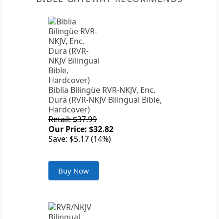
Biblia Bilingüe RVR-NKJV, Enc.
Dura (RVR-NKJV Bilingual Bible,
Hardcover)
Retail: $37.99
Our Price: $32.82
Save: $5.17 (14%)
Buy Now