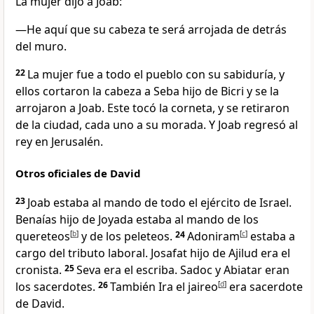
La mujer dijo a Joab:
—He aquí que su cabeza te será arrojada de detrás
del muro.
22
La mujer fue a todo el pueblo con su sabiduría, y
ellos cortaron la cabeza a Seba hijo de Bicri y se la
arrojaron a Joab. Este tocó la corneta, y se retiraron
de la ciudad, cada uno a su morada. Y Joab regresó al
rey en Jerusalén.
Otros oficiales de David
23
Joab estaba al mando de todo el ejército de Israel.
Benaías hijo de Joyada estaba al mando de los
quereteos
[
b
]
y de los peleteos.
24
Adoniram
[
c
]
estaba a
cargo del tributo laboral. Josafat hijo de Ajilud era el
cronista.
25
Seva era el escriba. Sadoc y Abiatar eran
los sacerdotes.
26
También Ira el jaireo
[
d
]
era sacerdote
de David.