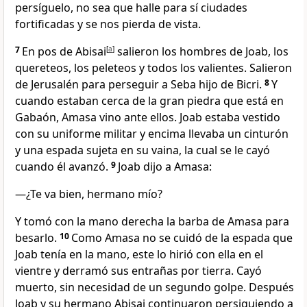
persíguelo, no sea que halle para sí ciudades
fortificadas y se nos pierda de vista.
7
En pos de Abisai
[
a
]
salieron los hombres de Joab, los
quereteos, los peleteos y todos los valientes. Salieron
de Jerusalén para perseguir a Seba hijo de Bicri.
8
Y
cuando estaban cerca de la gran piedra que está en
Gabaón, Amasa vino ante ellos. Joab estaba vestido
con su uniforme militar y encima llevaba un cinturón
y una espada sujeta en su vaina, la cual se le cayó
cuando él avanzó.
9
Joab dijo a Amasa:
—¿Te va bien, hermano mío?
Y tomó con la mano derecha la barba de Amasa para
besarlo.
10
Como Amasa no se cuidó de la espada que
Joab tenía en la mano, este lo hirió con ella en el
vientre y derramó sus entrañas por tierra. Cayó
muerto, sin necesidad de un segundo golpe. Después
Joab y su hermano Abisai continuaron persiguiendo a