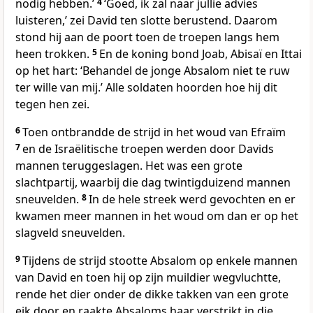
nodig hebben.’
4
‘Goed, ik zal naar jullie advies
luisteren,’ zei David ten slotte berustend. Daarom
stond hij aan de poort toen de troepen langs hem
heen trokken.
5
En de koning bond Joab, Abisaï en Ittai
op het hart: ‘Behandel de jonge Absalom niet te ruw
ter wille van mij.’ Alle soldaten hoorden hoe hij dit
tegen hen zei.
6
Toen ontbrandde de strijd in het woud van Efraïm
7
en de Israëlitische troepen werden door Davids
mannen teruggeslagen. Het was een grote
slachtpartij, waarbij die dag twintigduizend mannen
sneuvelden.
8
In de hele streek werd gevochten en er
kwamen meer mannen in het woud om dan er op het
slagveld sneuvelden.
9
Tijdens de strijd stootte Absalom op enkele mannen
van David en toen hij op zijn muildier wegvluchtte,
rende het dier onder de dikke takken van een grote
eik door en raakte Absaloms haar verstrikt in die