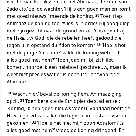
eerste man kan ik zien dat het Ahimaäz, de zoon van
Zadok is,’ zei de wachter. ‘Hij is een goed man en komt
met goed nieuws,’ meende de koning.
28
Toen riep
Ahimaäz de koning toe: ‘Alles is in orde!’ Hij boog diep
met zijn gezicht naar de grond en zei: ‘Gezegend zij
de
Here
, uw God, die de rebellen heeft gedood die
tegen u in opstand durfden te komen.’
29
‘Hoe is het
met de jonge Absalom?’ wilde de koning weten. ‘Is
alles goed met hem?’ ‘Toen Joab mij bij zich liet
komen, hoorde ik een heleboel geschreeuw, maar ik
weet niet precies wat er is gebeurd,’ antwoordde
Ahimaäz.
30
‘Wacht hier,’ beval de koning hem. Ahimaäz ging
opzij.
31
Toen bereikte de Ethiopiër de stad en zei:
‘Koning, ik heb goed nieuws voor u. Vandaag heeft de
Here
u gered van allen die tegen u in opstand waren
gekomen.’
32
‘Hoe is het met mijn zoon Absalom? Is
alles goed met hem?’ vroeg de koning dringend. En