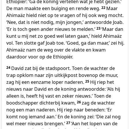
Ethiopiër: ‘Ga de koning vertellen wat je hebt gezien.’
De man maakte een buiging en rende weg.
22
Maar
Ahimaäz hield niet op te vragen of hij ook weg mocht.
‘Nee, dat is niet nodig, mijn jongen,’ antwoordde Joab.
‘Er is toch geen ander nieuws te melden.’
23
‘Maar dan
kunt u mij net zo goed wel laten gaan,’ hield Ahimaäz
vol. Ten slotte gaf Joab toe. ‘Goed, ga dan maar,’ zei hij.
Ahimaäz nam de weg over de vlakte en kwam
daardoor voor op de Ethiopiër.
24
David zat bij de stadspoort. Toen de wachter de
trap opklom naar zijn uitkijkpost bovenop de muur,
zag hij een eenzame loper naderen.
25
Hij riep het
nieuws naar David en de koning antwoordde: ‘Als hij
alleen is, heeft hij vast en zeker nieuws.’ Toen de
boodschapper dichterbij kwam,
26
zag de wachter
nog een man naderen. Hij riep naar beneden: ‘Er
komt nog iemand aan.’ En de koning zei: ‘Die zal nog
wel meer nieuws brengen.’
27
‘Aan het lopen van de