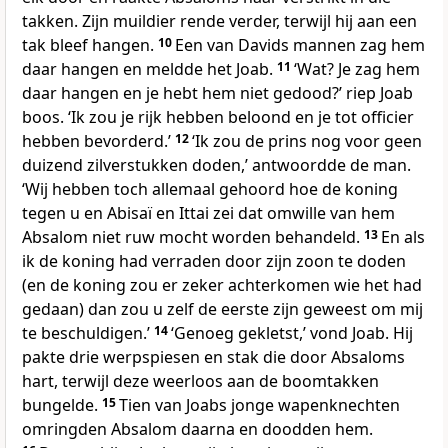
takken. Zijn muildier rende verder, terwijl hij aan een
tak bleef hangen.
10
Een van Davids mannen zag hem
daar hangen en meldde het Joab.
11
‘Wat? Je zag hem
daar hangen en je hebt hem niet gedood?’ riep Joab
boos. ‘Ik zou je rijk hebben beloond en je tot officier
hebben bevorderd.’
12
‘Ik zou de prins nog voor geen
duizend zilverstukken doden,’ antwoordde de man.
‘Wij hebben toch allemaal gehoord hoe de koning
tegen u en Abisaï en Ittai zei dat omwille van hem
Absalom niet ruw mocht worden behandeld.
13
En als
ik de koning had verraden door zijn zoon te doden
(en de koning zou er zeker achterkomen wie het had
gedaan) dan zou u zelf de eerste zijn geweest om mij
te beschuldigen.’
14
‘Genoeg gekletst,’ vond Joab. Hij
pakte drie werpspiesen en stak die door Absaloms
hart, terwijl deze weerloos aan de boomtakken
bungelde.
15
Tien van Joabs jonge wapenknechten
omringden Absalom daarna en doodden hem.