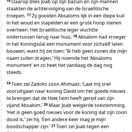
16
Daarop blies Joab op zijn bazuin en zijn mannen
staakten de achtervolging van de Israëlitische
troepen.
17
Zij gooiden Absaloms lijk in een diepe kuil
in het woud en stapelden er een grote hoop stenen
overheen. Het Israëlitische leger vluchtte
ondertussen terug naar huis.
18
Absalom had vroeger
in het Koningsdal een monument voor zichzelf laten
bouwen, want hij zei toen: ‘Ik heb geen zonen die mijn
naam zullen dragen.’ Hij noemde het ‘Absaloms
monument’ en zo heet het vandaag de dag nog
steeds.
19
Toen zei Zadoks zoon Ahimaäz: ‘Laat mij snel
vooruitgaan naar koning David om het goede nieuws
te brengen dat de
Here
hem heeft gered van zijn
vijand Absalom.’
20
Maar Joab weigerde toestemming.
‘Het is geen goed nieuws voor de koning dat zijn zoon
dood is,’ zei hij. ‘Een andere keer mag je mijn
boodschapper zijn.’
21
Toen zei Joab tegen een