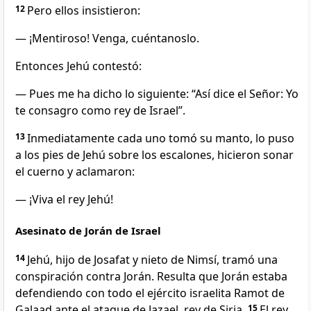
12
Pero ellos insistieron:
— ¡Mentiroso! Venga, cuéntanoslo.
Entonces Jehú contestó:
— Pues me ha dicho lo siguiente: “Así dice el Señor: Yo
te consagro como rey de Israel”.
13
Inmediatamente cada uno tomó su manto, lo puso
a los pies de Jehú sobre los escalones, hicieron sonar
el cuerno y aclamaron:
— ¡Viva el rey Jehú!
Asesinato de Jorán de Israel
14
Jehú, hijo de Josafat y nieto de Nimsí, tramó una
conspiración contra Jorán. Resulta que Jorán estaba
defendiendo con todo el ejército israelita Ramot de
Galaad ante el ataque de Jazael, rey de Siria.
15
El rey