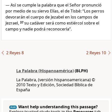
— Así se cumple la palabra que el Señor pronunció
por medio de su siervo Elías, el de Tisbé: “Los perros
devorarán el cuerpo de Jezabel en los campos de
Jezrael,
37
su cadáver será como estiércol sobre el
campo y nadie podrá reconocerla”.
2 Reyes 8
2 Reyes 10
La Palabra (Hispanoamérica)
(BLPH)
La Palabra, (versión hispanoamericana) ©
2010 Texto y Edición, Sociedad Bíblica de
España
Want help understanding this passage?
PLUS
Explore trusted study tools in the
Resources
tab.