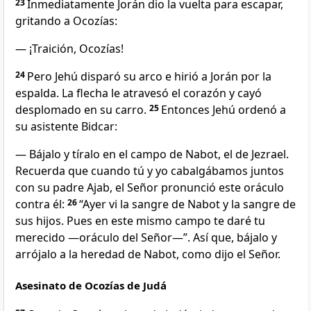
23
Inmediatamente Jorán dio la vuelta para escapar,
gritando a Ocozías:
— ¡Traición, Ocozías!
24
Pero Jehú disparó su arco e hirió a Jorán por la
espalda. La flecha le atravesó el corazón y cayó
desplomado en su carro.
25
Entonces Jehú ordenó a
su asistente Bidcar:
— Bájalo y tíralo en el campo de Nabot, el de Jezrael.
Recuerda que cuando tú y yo cabalgábamos juntos
con su padre Ajab, el Señor pronunció este oráculo
contra él:
26
“Ayer vi la sangre de Nabot y la sangre de
sus hijos. Pues en este mismo campo te daré tu
merecido —oráculo del Señor—”. Así que, bájalo y
arrójalo a la heredad de Nabot, como dijo el Señor.
Asesinato de Ocozías de Judá