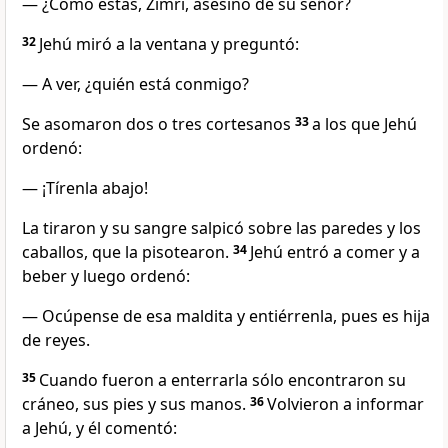
— ¿Cómo estás, Zimrí, asesino de su señor?
32
Jehú miró a la ventana y preguntó:
— A ver, ¿quién está conmigo?
Se asomaron dos o tres cortesanos
33
a los que Jehú
ordenó:
— ¡Tírenla abajo!
La tiraron y su sangre salpicó sobre las paredes y los
caballos, que la pisotearon.
34
Jehú entró a comer y a
beber y luego ordenó:
— Ocúpense de esa maldita y entiérrenla, pues es hija
de reyes.
35
Cuando fueron a enterrarla sólo encontraron su
cráneo, sus pies y sus manos.
36
Volvieron a informar
a Jehú, y él comentó: