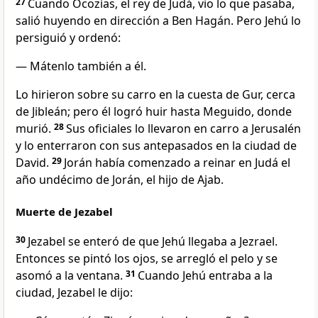
27
Cuando Ocozías, el rey de Judá, vio lo que pasaba,
salió huyendo en dirección a Ben Hagán. Pero Jehú lo
persiguió y ordenó:
— Mátenlo también a él.
Lo hirieron sobre su carro en la cuesta de Gur, cerca
de Jibleán; pero él logró huir hasta Meguido, donde
murió.
28
Sus oficiales lo llevaron en carro a Jerusalén
y lo enterraron con sus antepasados en la ciudad de
David.
29
Jorán había comenzado a reinar en Judá el
año undécimo de Jorán, el hijo de Ajab.
Muerte de Jezabel
30
Jezabel se enteró de que Jehú llegaba a Jezrael.
Entonces se pintó los ojos, se arregló el pelo y se
asomó a la ventana.
31
Cuando Jehú entraba a la
ciudad, Jezabel le dijo: