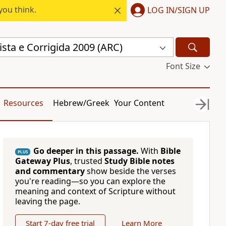
you think.
LOG IN/SIGN UP
sta e Corrigida 2009 (ARC)
Font Size
Resources
Hebrew/Greek
Your Content
Go deeper in this passage.
With
Bible
PLUS
Gateway Plus
, trusted
Study Bible notes
and commentary
show beside the verses
you're reading—so you can explore the
meaning and context of Scripture without
leaving the page.
Start 7-day free trial
Learn More