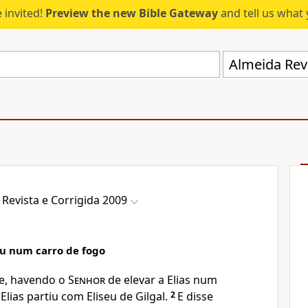
 invited!
Preview the new Bible Gateway
and tell us what 
Almeida Revi
Revista e Corrigida 2009
éu num carro de fogo
ue, havendo o
Senhor
de elevar a Elias num
lias partiu com Eliseu de Gilgal.
2
E disse