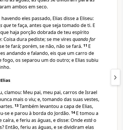
saram ambos em seco.
 havendo eles passado, Elias disse a Eliseu:
s que
te faça, antes que seja tomado de ti. E
e que haja porção dobrada de teu espírito
e: Coisa dura pediste; se me vires
quando for
se te fará; porém, se não, não se fará.
11
E
les andando e falando, eis que um carro de
 fogo, os separou um do outro; e Elias subiu
inho.
Elias
, clamou: Meu pai, meu pai, carros de Israel
 nunca mais o viu; e, tomando das suas vestes,
partes.
13
Também levantou a capa de Elias,
tou-se e parou à borda do Jordão.
14
E tomou a
e caíra, e feriu as águas, e disse: Onde
está
o
s? Então, feriu as águas, e se dividiram elas