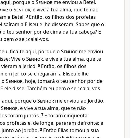
te aqui, porque o
Senhor
me enviou a Betel.
Vive o
Senhor
, e vive a tua alma, que te não
ram a Betel.
3
Então, os filhos dos profetas
 saíram a Eliseu e lhe disseram: Sabes que o
á o teu senhor por de cima da tua cabeça? E
eu bem
o
sei; calai-vos.
liseu, fica-te aqui, porque o
Senhor
me enviou
isse: Vive o
Senhor
, e vive a tua alma, que te
vieram a Jericó.
5
Então, os filhos dos
m em Jericó se chegaram a Eliseu e lhe
e o
Senhor
, hoje, tomará o teu senhor por de
 E ele disse: Também eu bem
o
sei; calai-vos.
te aqui, porque o
Senhor
me enviou ao Jordão.
o
Senhor
, e vive a tua alma, que te não
os foram juntos.
7
E foram cinquenta
os profetas e, de longe, pararam defronte; e
junto ao Jordão.
8
Então Elias tomou a sua
feriu as águas, as quais se dividiram para as