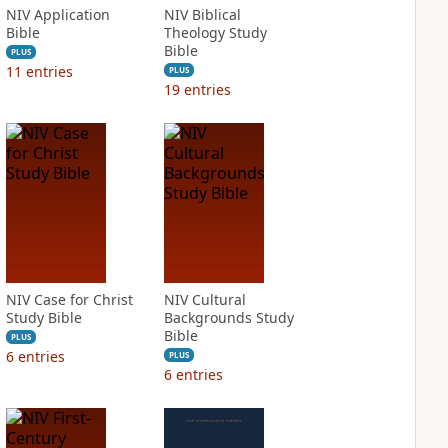
NIV Application
NIV Biblical
Bible
Theology Study
Bible
PLUS
11
entries
PLUS
19
entries
NIV Case for Christ
NIV Cultural
Study Bible
Backgrounds Study
Bible
PLUS
6
entries
PLUS
6
entries