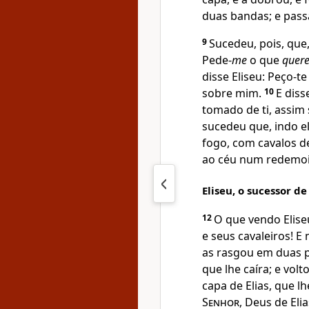
duas bandas; e pas
9
Sucedeu, pois, que,
Pede-
me
o que
quere
disse Eliseu: Peço-t
sobre mim.
10
E diss
tomado de ti, assim 
sucedeu que, indo e
fogo, com cavalos de
ao céu num redemo
Eliseu, o sucessor de 
12
O que vendo Eliseu
e seus cavaleiros! E
as rasgou em duas 
que lhe caíra; e vol
capa de Elias, que lh
Senhor
, Deus de Elia