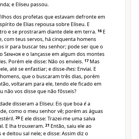
nda; e Eliseu passou.
 filhos dos profetas que estavam defronte em
spírito de Elias repousa sobre Eliseu. E
tro e se prostraram diante dele em terra.
16
E
ue, com teus servos, há cinquenta homens
-os ir para buscar teu senhor; pode ser que o
do
Senhor
e o lançasse em algum dos montes
es. Porém ele disse: Não os envieis.
17
Mas
e, até se enfastiar; e disse-
lhes:
Enviai. E
 homens, que o buscaram três dias, porém
tão, voltaram para ele, tendo ele ficado em
 Eu não vos disse que não fôsseis?
dade disseram a Eliseu: Eis que boa
é
a
ade, como o meu senhor vê; porém as águas
stéril.
20
E ele disse: Trazei-me uma salva
l. E lha trouxeram.
21
Então, saiu ele ao
e deitou sal nele; e disse: Assim diz o