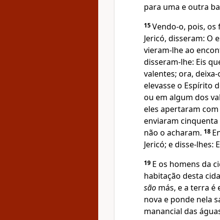
para uma e outra ba
15
Vendo-o, pois, os
Jericó, disseram: O e
vieram-lhe ao encon
disseram-lhe: Eis q
valentes; ora, deixa
elevasse o Espírito 
ou em algum dos val
eles apertaram com el
enviaram cinquenta
não o acharam.
18
En
Jericó; e disse-lhes:
19
E os homens da ci
habitação desta cid
são
más, e a terra é e
nova e ponde nela sa
manancial das águas 