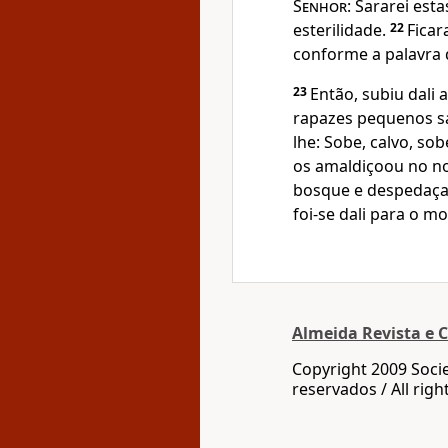
Senhor
: Sararei es
esterilidade.
22
Ficar
conforme a palavra q
23
Então, subiu dali 
rapazes pequenos sa
lhe: Sobe, calvo, sob
os amaldiçoou no 
bosque e despedaça
foi-se dali para o m
Almeida Revista e C
Copyright 2009 Socie
reservados / All righ