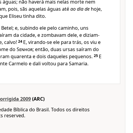
tas águas; não haverá mais nelas morte nem
am, pois, sãs aquelas águas até
ao dia de
hoje,
ue Eliseu tinha dito.
a Betel; e, subindo ele pelo caminho, uns
íram da cidade, e zombavam dele, e diziam-
e, calvo!
24
E, virando-se ele para trás, os viu e
nome do
Senhor
; então, duas ursas saíram do
ram quarenta e dois daqueles pequenos.
25
E
onte Carmelo e dali voltou para Samaria.
orrigida 2009
(ARC)
dade Bíblica do Brasil. Todos os direitos
ts reserved.