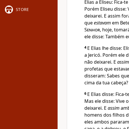
Elias a Eliseu: Fica-
Porém Eliseu disse: 
STORE
deixarei. E assim fo
que
estavam
em Betel
Senhor
, hoje, tomar
ele disse: Também 
4
E Elias lhe disse: E
a Jericó. Porém ele d
não deixarei. E
assim
profetas que estava
disseram: Sabes qu
cima da tua cabeça?
6
E Elias disse: Fica-
Mas ele disse: Vive 
deixarei. E
assim
amb
homens dos filhos d
eles ambos pararam 
capa, e a dobrou, e 