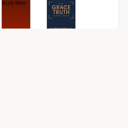
NIV First-Century
NIV Grace and
Study Bible
Truth Study Bible
PLUS
PLUS
8
entries
3
entries
NIV Jesus Bible
NIV Quest Study
Bible Notes
PLUS
3
entries
PLUS