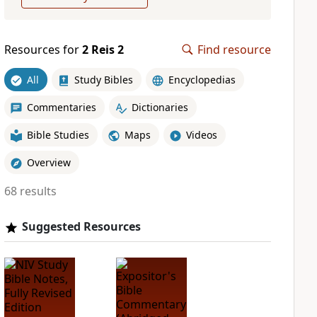
Resources for
2 Reis 2
Find resource
All
Study Bibles
Encyclopedias
Commentaries
Dictionaries
Bible Studies
Maps
Videos
Overview
68 results
Suggested Resources