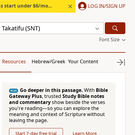
s start under $6/month.
Start free.
LOG IN/SIGN UP
a Takatifu (SNT)
Font Size
Resources
Hebrew/Greek
Your Content
Go deeper in this passage.
With
Bible
PLUS
Gateway Plus
, trusted
Study Bible notes
and commentary
show beside the verses
you're reading—so you can explore the
meaning and context of Scripture without
leaving the page.
Start 7-day free trial
Learn More