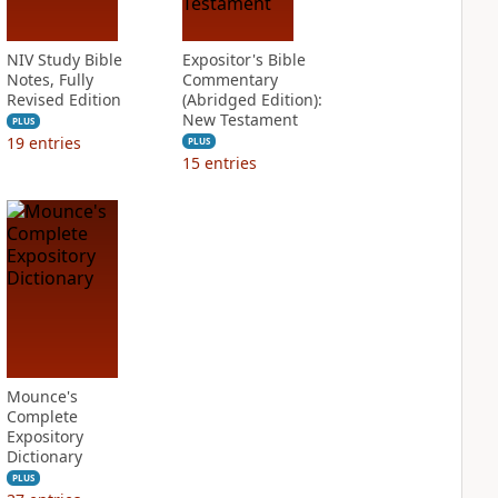
NIV Study Bible
Expositor's Bible
Notes, Fully
Commentary
Revised Edition
(Abridged Edition):
New Testament
PLUS
19
entries
PLUS
15
entries
Mounce's
Complete
Expository
Dictionary
PLUS