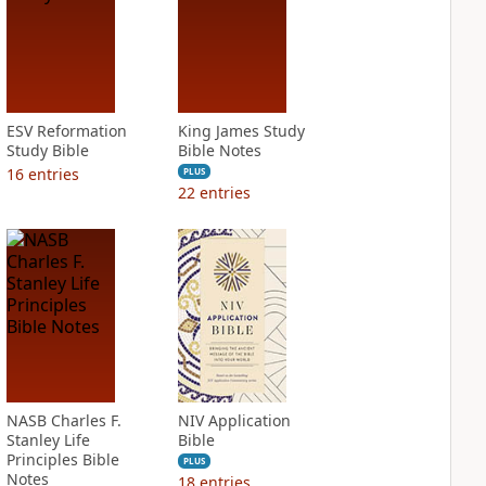
ESV Reformation
King James Study
Study Bible
Bible Notes
16
entries
PLUS
22
entries
NASB Charles F.
NIV Application
Stanley Life
Bible
Principles Bible
PLUS
Notes
18
entries