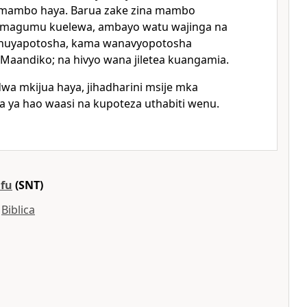
 mambo haya. Barua zake zina mambo
 magumu kuelewa, ambayo watu wajinga na
huyapotosha, kama wanavyopotosha
Maandiko; na hivyo wana jiletea kuangamia.
dwa mkijua haya, jihadharini msije mka
 ya hao waasi na kupoteza uthabiti wenu.
ifu
(SNT)
y
Biblica