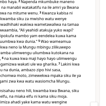
bo haya.
2
Napenda mkumbuke maneno
na manabii watakatifu na ile amri ya Bwana
ewa na mitume wenu.
3
Kwanza kabisa ni
i: kwamba siku za mwisho watu wenye
uwadhihaki wakiwa wametawaliwa na tamaa
waambia, “Ali yeahidi atakuja yuko wapi?
alipokufa mambo yam eendelea kuwa kama
kuumbwa kwa dunia.”
5
Wao wameamua
kwa neno la Mungu mbingu zilikuwepo
kwamba ulimwengu uliumbwa kutokana na
,
6
na kuwa kwa maji hayo hayo ulimwengu
ngamizwa wakati ule wa gharika.
7
Lakini kwa
u na dunia, ambazo zipo hivi sasa,
chomwa moto, zimewekwa mpaka siku ile ya
gami zwa kwa watu wasiomcha Mungu.
sisahau neno hili, kwamba kwa Bwana, siku
lfu, na miaka elfu ni kama siku moja.
timiza ahadi yake kama watu wengine