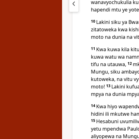
wanavyochukulia kuk
hapendi mtu ye yote 
10
Lakini siku ya Bw
zitatoweka kwa kishi
moto na dunia na vi
11
Kwa kuwa kila kitu
kuwa watu wa namna
tifu na utauwa,
12
mk
Mungu, siku ambayo
kutoweka, na vitu v
moto!
13
Lakini kufu
mpya na dunia mpya
14
Kwa hiyo wapendw
hidini ili mkutwe h
15
Hesabuni uvumili
yetu mpendwa Paulo
aliyopewa na Mungu