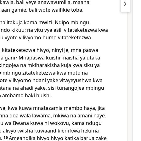
awia, bali yeye anawavumilia, maana
aan gamie, bali wote waifikie toba.
ana itakuja kama mwizi. Ndipo mbingu
ndo kikuu; na vitu vya asili vitateketezwa kwa
tu vyote vilivyomo humo vitateketezwa.
 kitateketezwa hivyo, ninyi je, mna paswa
 gani? Mnapaswa kuishi maisha ya utaka
ingojea na mkiharakisha kuja kwa siku ya
 mbingu zitateketezwa kwa moto na
yote vilivyomo ndani yake vitayeyushwa kwa
atana na ahadi yake, sisi tunangojea mbingu
 ambamo haki huishi.
a, kwa kuwa mnatazamia mambo haya, jita
amna doa wala lawama, mkiwa na amani naye.
vu wa Bwana kuwa ni wokovu, kama ndugu
 alivyokwisha kuwaandikieni kwa hekima
.
16
Ameandika hivyo hivyo katika barua zake