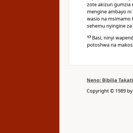
zote akizun gumzia
mengine ambayo ni
wasio na msimamo 
sehemu nyingine za 
17
Basi, ninyi wapen
potoshwa na makosa
Neno: Bibilia Takat
Copyright © 1989 b