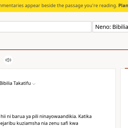
mmentaries appear beside the passage you're reading.
Plan
Neno: Bibili
ibilia Takatifu
ii ni barua ya pili ninayowaandikia. Katika
mejaribu kuziamsha nia zenu safi kwa