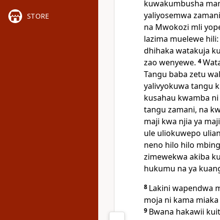
kuwakumbusha mam
yaliyosemwa zamani 
STORE
na Mwokozi mli yop
lazima muelewe hil
dhihaka watakuja k
zao wenyewe.
4
Wata
Tangu baba zetu w
yalivyokuwa tangu 
kusahau kwamba ni 
tangu zamani, na 
maji kwa njia ya maji
ule uliokuwepo ulia
neno hilo hilo mbing
zimewekwa akiba ku
hukumu na ya kuan
8
Lakini wapendwa m
moja ni kama miaka e
9
Bwana hakawii kui