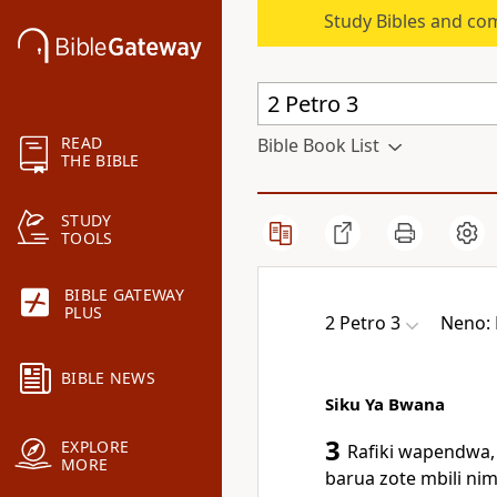
Study Bibles and co
READ
Bible Book List
THE BIBLE
STUDY
TOOLS
BIBLE GATEWAY
PLUS
2 Petro 3
Neno: B
BIBLE NEWS
Siku Ya Bwana
3
EXPLORE
Rafiki wapendwa, h
MORE
barua zote mbili ni