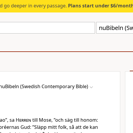
d go deeper in every passage.
Plans start under $6/mont
nuBibeln (Swedish Contemporary Bible)
rao”, sa
Herren
till Mose, ”och säg till honom:
bréernas Gud: ”Släpp mitt folk, så att de kan