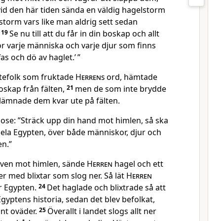
vid den här tiden sända en väldig hagelstorm
 storm vars like man aldrig sett sedan
.
19
Se nu till att du får in din boskap och allt
för varje människa och varje djur som finns
as och dö av haglet.’ ”
stefolk som fruktade
Herrens
ord, hämtade
boskap från fälten,
21
men de som inte brydde
lämnade dem kvar ute på fälten.
Mose: ”Sträck upp din hand mot himlen, så ska
la Egypten, över både människor, djur och
en.”
aven mot himlen, sände
Herren
hagel och ett
r med blixtar som slog ner. Så lät
Herren
r Egypten.
24
Det haglade och blixtrade så att
 Egyptens historia, sedan det blev befolkat,
nt oväder.
25
Överallt i landet slogs allt ner