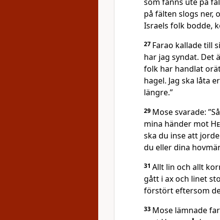
som fanns ute på fä
på fälten slogs ner,
Israels folk bodde, 
27
Farao kallade till
har jag syndat. Det 
folk har handlat orä
hagel. Jag ska låta 
längre.”
29
Mose svarade: ”Så 
mina händer mot
He
ska du inse att jorde
du eller dina hovmän
31
Allt lin och allt k
gått i ax och linet s
förstört eftersom d
33
Mose lämnade fara