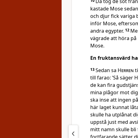
10
Då tog de sot från
kastade Mose sedan
och djur fick variga 
inför Mose, efterso
andra egypter.
12
M
vägrade att höra p
Mose.
En fruktansvärd h
13
Sedan sa
Herren
t
till farao: ’Så säger
H
de kan fira gudstjän
mina plågor mot dig 
ska inse att ingen p
här laget kunnat låta
skulle ha utplånat d
uppstå just med avsik
mitt namn skulle bli
fortfarande sätter d