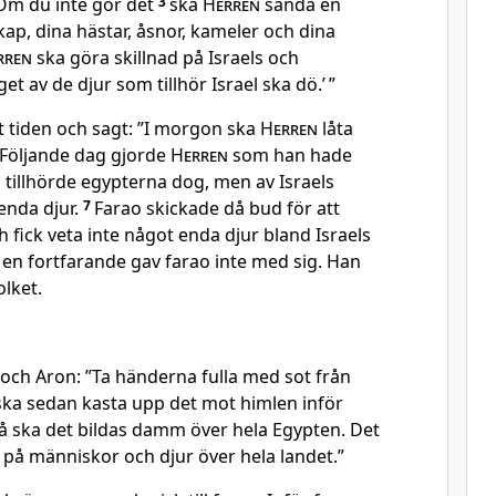
Om du inte gör det
3
ska
Herren
sända en
skap, dina hästar, åsnor, kameler och dina
rren
ska göra skillnad på Israels och
t av de djur som tillhör Israel ska dö.’ ”
 tiden och sagt: ”I morgon ska
Herren
låta
Följande dag gjorde
Herren
som han hade
 tillhörde egypterna dog, men av Israels
enda djur.
7
Farao skickade då bud för att
fick veta inte något enda djur bland Israels
en fortfarande gav farao inte med sig. Han
olket.
 och Aron: ”Ta händerna fulla med sot från
a sedan kasta upp det mot himlen inför
å ska det bildas damm över hela Egypten. Det
 på människor och djur över hela landet.”