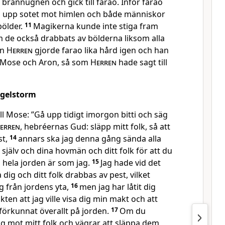
 brännugnen och gick till farao. Inför farao
 upp sotet mot himlen och både människor
bölder.
11
Magikerna kunde inte stiga fram
m de också drabbats av bölderna liksom alla
en
Herren
gjorde farao lika hård igen och han
å Mose och Aron, så som
Herren
hade sagt till
agelstorm
ill Mose: ”Gå upp tidigt imorgon bitti och säg
erren
, hebréernas Gud: släpp mitt folk, så att
st,
14
annars ska jag denna gång sända alla
själv och dina hovmän och ditt folk för att du
å hela jorden är som jag.
15
Jag hade vid det
 dig och ditt folk drabbas av pest, vilket
ig från jordens yta,
16
men jag har låtit dig
ten att jag ville visa dig min makt och att
 förkunnat överallt på jorden.
17
Om du
ig mot mitt folk och vägrar att släppa dem,