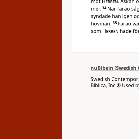
mot
Herren
. Åskan 
mer.
34
När farao såg
syndade han igen oc
hovmän.
35
Farao var
som
Herren
hade fö
nuBibeln (Swedish 
Swedish Contemporar
Biblica, Inc.® Used 