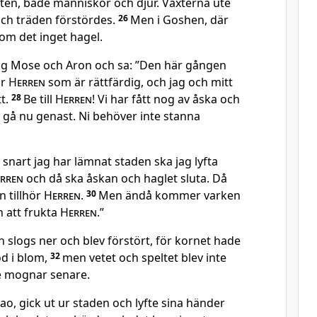
lten, både människor och djur. Växterna ute
 och träden förstördes.
26
Men i Goshen, där
kom det inget hagel.
 sig Mose och Aron och sa: ”Den här gången
är
Herren
som är rättfärdig, och jag och mitt
tt.
28
Be till
Herren
! Vi har fått nog av åska och
er gå nu genast. Ni behöver inte stanna
snart jag har lämnat staden ska jag lyfta
rren
och då ska åskan och haglet sluta. Då
n tillhör
Herren
.
30
Men ändå kommer varken
 att frukta
Herren
.”
orn slogs ner och blev förstört, för kornet hade
tod i blom,
32
men vetet och speltet blev inte
e mognar senare.
o, gick ut ur staden och lyfte sina händer