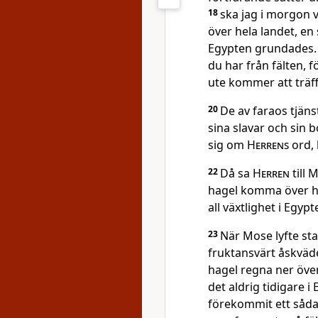
18
ska jag i morgon 
över hela landet, en
Egypten grundades
du har från fälten, 
ute kommer att träff
20
De av faraos tjän
sina slavar och sin 
sig om
Herrens
ord, 
22
Då sa
Herren
till 
hagel komma över he
all växtlighet i Egypt
23
När Mose lyfte st
fruktansvärt åskväde
hagel regna ner öve
det aldrig tidigare i
förekommit ett såda