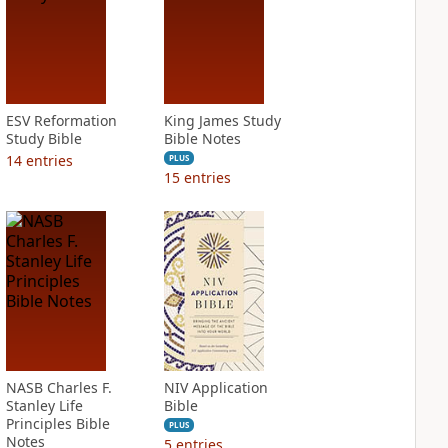
ESV Reformation
King James Study
Study Bible
Bible Notes
14
entries
PLUS
15
entries
NASB Charles F.
NIV Application
Stanley Life
Bible
Principles Bible
PLUS
Notes
5
entries