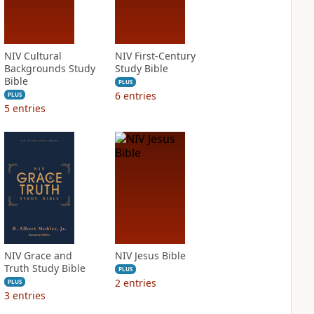
NIV Cultural
NIV First-Century
Backgrounds Study
Study Bible
Bible
PLUS
6
entries
PLUS
5
entries
NIV Grace and
NIV Jesus Bible
Truth Study Bible
PLUS
2
entries
PLUS
3
entries