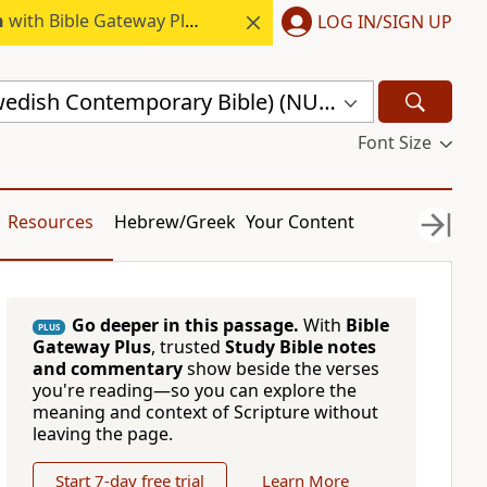
h
with Bible Gateway Plus.
LOG IN/SIGN UP
nuBibeln (Swedish Contemporary Bible) (NUB)
Font Size
Resources
Hebrew/Greek
Your Content
Go deeper in this passage.
With
Bible
PLUS
Gateway Plus
, trusted
Study Bible notes
and commentary
show beside the verses
you're reading—so you can explore the
meaning and context of Scripture without
leaving the page.
Start 7-day free trial
Learn More