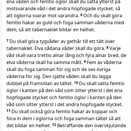
ena våden och femtio öglor skall du sätta ytterst på
motsvarande våd i det andra hopfogade stycket, så
att öglorna svarar mot varandra.
6
Och du skall göra
femtio hakar av guld och foga samman våderna med
dem, så att tabernaklet bildar en helhet.
7
Du skall göra tygvåder av gethår till ett tält över
tabernaklet. Elva sådana våder skall du göra.
8
Varje
våd skall vara trettio alnar lång och fyra alnar bred, de
elva våderna skall ha samma mått.
9
Fem av våderna
skall du foga samman för sig och de sex övriga
våderna för sig. Den sjätte våden skall du lägga
dubbel på framsidan av tältet.
10
Du skall sätta femtio
öglor i kanten på den våd som sitter ytterst i det ena
hopfogade stycket och femtio öglor i kanten på den
våd som sitter ytterst i det andra hopfogade stycket.
11
Du skall också göra femtio hakar av koppar och
föra in dem i öglorna och foga samman tältet så att
det bildar en helhet.
12
Beträffande den överskjutande