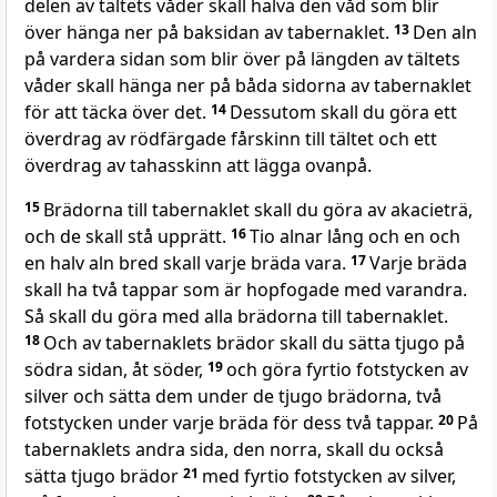
delen av tältets våder skall halva den våd som blir
över hänga ner på baksidan av tabernaklet.
13
Den aln
på vardera sidan som blir över på längden av tältets
våder skall hänga ner på båda sidorna av tabernaklet
för att täcka över det.
14
Dessutom skall du göra ett
överdrag av rödfärgade fårskinn till tältet och ett
överdrag av tahasskinn att lägga ovanpå.
15
Brädorna till tabernaklet skall du göra av akacieträ,
och de skall stå upprätt.
16
Tio alnar lång och en och
en halv aln bred skall varje bräda vara.
17
Varje bräda
skall ha två tappar som är hopfogade med varandra.
Så skall du göra med alla brädorna till tabernaklet.
18
Och av tabernaklets brädor skall du sätta tjugo på
södra sidan, åt söder,
19
och göra fyrtio fotstycken av
silver och sätta dem under de tjugo brädorna, två
fotstycken under varje bräda för dess två tappar.
20
På
tabernaklets andra sida, den norra, skall du också
sätta tjugo brädor
21
med fyrtio fotstycken av silver,