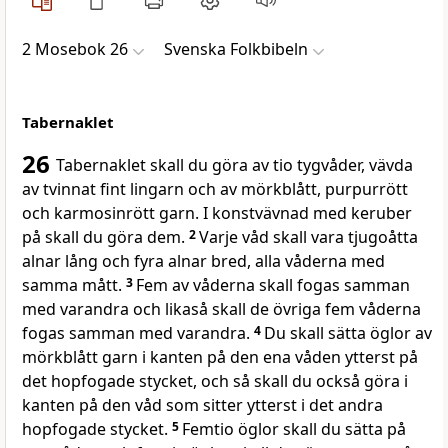
2 Mosebok 26
Svenska Folkbibeln
Tabernaklet
26
Tabernaklet skall du göra av tio tygvåder, vävda
av tvinnat fint lingarn och av mörkblått, purpurrött
och karmosinrött garn. I konstvävnad med keruber
på skall du göra dem.
2
Varje våd skall vara tjugoåtta
alnar lång och fyra alnar bred, alla våderna med
samma mått.
3
Fem av våderna skall fogas samman
med varandra och likaså skall de övriga fem våderna
fogas samman med varandra.
4
Du skall sätta öglor av
mörkblått garn i kanten på den ena våden ytterst på
det hopfogade stycket, och så skall du också göra i
kanten på den våd som sitter ytterst i det andra
hopfogade stycket.
5
Femtio öglor skall du sätta på