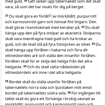
med guld.
30
Sätt sedan upp tabernaklet som det skall
vara, så som det har visats för dig på berget.
31
Du skall göra en förlåt
[
a
]
av mörkblått, purpurrött
och karmosinrött garn och tvinnat fint lingarn. Den
skall göras i konstvävnad med keruber på.
32
Du skall
hänga upp den på fyra stolpar av akacieträ. Stolparna
skall vara överdragna med guld och ha krokar av
guld, och de skall stå på fyra fotstycken av silver.
33
Du
skall hänga upp förlåten i hakarna och föra dit
vittnesbördets ark och ställa den innanför förlåten.
Förlåten skall för er skilja det heliga från det allra
heligaste.
34
Och du skall sätta nådastolen på
vittnesbördets ark inne i det allra heligaste.
35
Bordet skall du ställa utanför förlåten på
tabernaklets norra sida och ljusstaken mitt emot
bordet på tabernaklets södra sida.
36
För ingången till
tältet skall du göra ett förhänge i brokig vävnad av
mörkblått, purpurrött och karmosinrött garn och