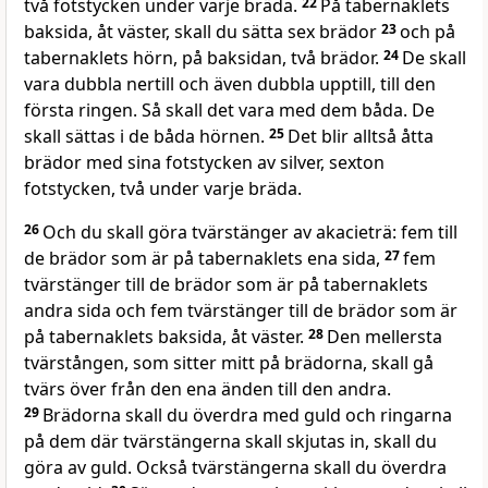
två fotstycken under varje bräda.
22
På tabernaklets
baksida, åt väster, skall du sätta sex brädor
23
och på
tabernaklets hörn, på baksidan, två brädor.
24
De skall
vara dubbla nertill och även dubbla upptill, till den
första ringen. Så skall det vara med dem båda. De
skall sättas i de båda hörnen.
25
Det blir alltså åtta
brädor med sina fotstycken av silver, sexton
fotstycken, två under varje bräda.
26
Och du skall göra tvärstänger av akacieträ: fem till
de brädor som är på tabernaklets ena sida,
27
fem
tvärstänger till de brädor som är på tabernaklets
andra sida och fem tvärstänger till de brädor som är
på tabernaklets baksida, åt väster.
28
Den mellersta
tvärstången, som sitter mitt på brädorna, skall gå
tvärs över från den ena änden till den andra.
29
Brädorna skall du överdra med guld och ringarna
på dem där tvärstängerna skall skjutas in, skall du
göra av guld. Också tvärstängerna skall du överdra