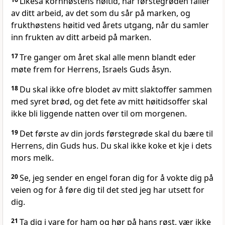
Likeså kornhøstens høitid, når førstegrøden faller
av ditt arbeid, av det som du sår på marken, og
frukthøstens høitid ved årets utgang, når du samler
inn frukten av ditt arbeid på marken.
17
Tre ganger om året skal alle menn blandt eder
møte frem for Herrens, Israels Guds åsyn.
18
Du skal ikke ofre blodet av mitt slaktoffer sammen
med syret brød, og det fete av mitt høitidsoffer skal
ikke bli liggende natten over til om morgenen.
19
Det første av din jords førstegrøde skal du bære til
Herrens, din Guds hus. Du skal ikke koke et kje i dets
mors melk.
20
Se, jeg sender en engel foran dig for å vokte dig på
veien og for å føre dig til det sted jeg har utsett for
dig.
21
Ta dig i vare for ham og hør på hans røst, vær ikke