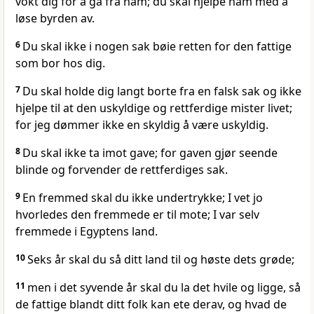
vokt dig for å gå fra ham; du skal hjelpe ham med å
løse byrden av.
6
Du skal ikke i nogen sak bøie retten for den fattige
som bor hos dig.
7
Du skal holde dig langt borte fra en falsk sak og ikke
hjelpe til at den uskyldige og rettferdige mister livet;
for jeg dømmer ikke en skyldig å være uskyldig.
8
Du skal ikke ta imot gave; for gaven gjør seende
blinde og forvender de rettferdiges sak.
9
En fremmed skal du ikke undertrykke; I vet jo
hvorledes den fremmede er til mote; I var selv
fremmede i Egyptens land.
10
Seks år skal du så ditt land til og høste dets grøde;
11
men i det syvende år skal du la det hvile og ligge, så
de fattige blandt ditt folk kan ete derav, og hvad de