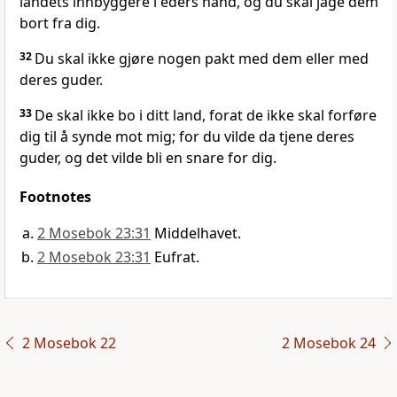
landets innbyggere i eders hånd, og du skal jage dem
bort fra dig.
32
Du skal ikke gjøre nogen pakt med dem eller med
deres guder.
33
De skal ikke bo i ditt land, forat de ikke skal forføre
dig til å synde mot mig; for du vilde da tjene deres
guder, og det vilde bli en snare for dig.
Footnotes
2 Mosebok 23:31
Middelhavet.
2 Mosebok 23:31
Eufrat.
2 Mosebok 22
2 Mosebok 24