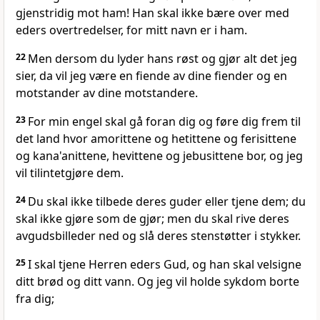
gjenstridig mot ham! Han skal ikke bære over med
eders overtredelser, for mitt navn er i ham.
22
Men dersom du lyder hans røst og gjør alt det jeg
sier, da vil jeg være en fiende av dine fiender og en
motstander av dine motstandere.
23
For min engel skal gå foran dig og føre dig frem til
det land hvor amorittene og hetittene og ferisittene
og kana'anittene, hevittene og jebusittene bor, og jeg
vil tilintetgjøre dem.
24
Du skal ikke tilbede deres guder eller tjene dem; du
skal ikke gjøre som de gjør; men du skal rive deres
avgudsbilleder ned og slå deres stenstøtter i stykker.
25
I skal tjene Herren eders Gud, og han skal velsigne
ditt brød og ditt vann. Og jeg vil holde sykdom borte
fra dig;