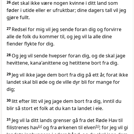
26
det skal ikke være nogen kvinne i ditt land som
føder i utide eller er ufruktbar; dine dagers tall vil jeg
gjøre fullt.
27
Redsel for mig vil jeg sende foran dig og forvirre
alle de folk du kommer til, og jeg vil la alle dine
fiender flykte for dig.
28
Og jeg vil sende hvepser foran dig, og de skal jage
hevittene, kana'anittene og hetittene bort fra dig.
29
Jeg vil ikke jage dem bort fra dig på ett år, forat ikke
landet skal bli øde og de ville dyr bli for mange for
dig;
30
litt efter litt vil jeg jage dem bort fra dig, inntil du
blir så stort et folk at du kan ta landet i eie.
31
Jeg vil la ditt lands grenser gå fra det Røde Hav til
filistrenes hav
[
a
]
og fra ørkenen til elven
[
b
]
; for jeg vil gi