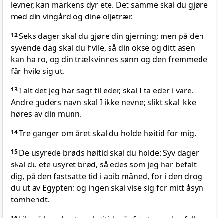
levner, kan markens dyr ete. Det samme skal du gjøre
med din vingård og dine oljetrær.
12
Seks dager skal du gjøre din gjerning; men på den
syvende dag skal du hvile, så din okse og ditt asen
kan ha ro, og din trælkvinnes sønn og den fremmede
får hvile sig ut.
13
I alt det jeg har sagt til eder, skal I ta eder i vare.
Andre guders navn skal I ikke nevne; slikt skal ikke
høres av din munn.
14
Tre ganger om året skal du holde høitid for mig.
15
De usyrede brøds høitid skal du holde: Syv dager
skal du ete usyret brød, således som jeg har befalt
dig, på den fastsatte tid i abib måned, for i den drog
du ut av Egypten; og ingen skal vise sig for mitt åsyn
tomhendt.
16