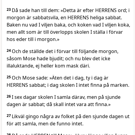
23
Då sade han till dem: »Detta är efter HERRENS ord; i
morgon är sabbatsvila, en HERRENS heliga sabbat.
Baken nu vad I viljen baka, och koken vad I viljen koka,
men allt som är till överlopps skolen I ställa i förvar
hos eder till i morgon.»
24
Och de ställde det i förvar till följande morgon,
såsom Mose hade bjudit; och nu blev det icke
illaluktande, ej heller kom mask däri.
25
Och Mose sade: »Äten det i dag, ty i dag är
HERRENS sabbat; i dag skolen I intet finna på marken.
26
I sex dagar skolen I samla därav, men på sjunde
dagen är sabbat; då skall intet vara att finna.»
27
Likväl gingo några av folket på den sjunde dagen ut
för att samla, men de funno intet.
28