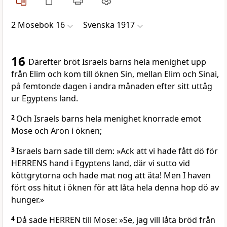
2 Mosebok 16
Svenska 1917
16
Därefter bröt Israels barns hela menighet upp
från Elim och kom till öknen Sin, mellan Elim och Sinai,
på femtonde dagen i andra månaden efter sitt uttåg
ur Egyptens land.
2
Och Israels barns hela menighet knorrade emot
Mose och Aron i öknen;
3
Israels barn sade till dem: »Ack att vi hade fått dö för
HERRENS hand i Egyptens land, där vi sutto vid
köttgrytorna och hade mat nog att äta! Men I haven
fört oss hitut i öknen för att låta hela denna hop dö av
hunger.»
4
Då sade HERREN till Mose: »Se, jag vill låta bröd från