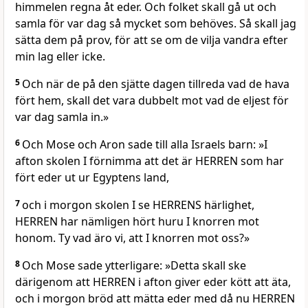
himmelen regna åt eder. Och folket skall gå ut och
samla för var dag så mycket som behöves. Så skall jag
sätta dem på prov, för att se om de vilja vandra efter
min lag eller icke.
5
Och när de på den sjätte dagen tillreda vad de hava
fört hem, skall det vara dubbelt mot vad de eljest för
var dag samla in.»
6
Och Mose och Aron sade till alla Israels barn: »I
afton skolen I förnimma att det är HERREN som har
fört eder ut ur Egyptens land,
7
och i morgon skolen I se HERRENS härlighet,
HERREN har nämligen hört huru I knorren mot
honom. Ty vad äro vi, att I knorren mot oss?»
8
Och Mose sade ytterligare: »Detta skall ske
därigenom att HERREN i afton giver eder kött att äta,
och i morgon bröd att mätta eder med då nu HERREN