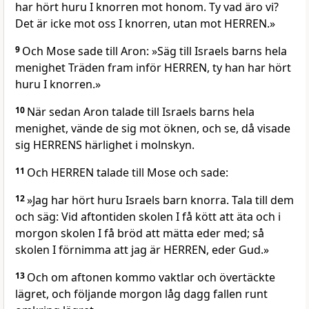
har hört huru I knorren mot honom. Ty vad äro vi?
Det är icke mot oss I knorren, utan mot HERREN.»
9
Och Mose sade till Aron: »Säg till Israels barns hela
menighet Träden fram inför HERREN, ty han har hört
huru I knorren.»
10
När sedan Aron talade till Israels barns hela
menighet, vände de sig mot öknen, och se, då visade
sig HERRENS härlighet i molnskyn.
11
Och HERREN talade till Mose och sade:
12
»Jag har hört huru Israels barn knorra. Tala till dem
och säg: Vid aftontiden skolen I få kött att äta och i
morgon skolen I få bröd att mätta eder med; så
skolen I förnimma att jag är HERREN, eder Gud.»
13
Och om aftonen kommo vaktlar och övertäckte
lägret, och följande morgon låg dagg fallen runt