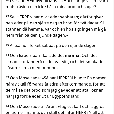
Då sade HERREN till Mose: »Huru länge viljen I vara
motsträviga och icke hålla mina bud och lagar?
29
Se, HERREN har givit eder sabbaten; därför giver
han eder på den sjätte dagen bröd för två dagar. Så
stannen då hemma, var och en hos sig; ingen må gå
hemifrån på den sjunde dagen.»
30
Alltså höll folket sabbat på den sjunde dagen.
31
Och Israels barn kallade det
manna
. Och det
liknade korianderfrö, det var vitt, och det smakade
såsom semla med honung.
32
Och Mose sade: »Så har HERREN bjudit: En gomer
härav skall förvaras åt edra efterkommande, för att
de må se det bröd som jag gav eder att äta i öknen,
när jag förde eder ut ur Egyptens land.
33
Och Mose sade till Aron: »Tag ett kärl och lägg däri
en gomer manna, och ställ det inför HERREN till att