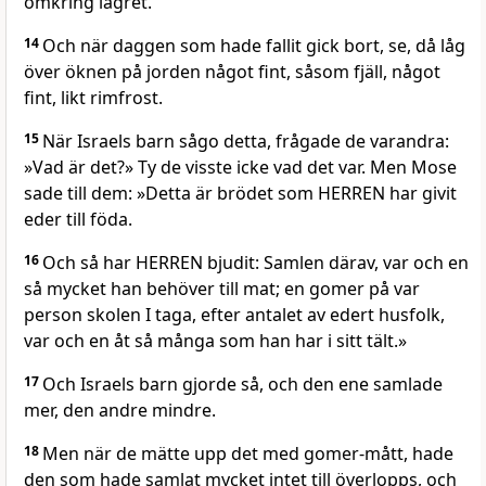
omkring lägret.
14
Och när daggen som hade fallit gick bort, se, då låg
över öknen på jorden något fint, såsom fjäll, något
fint, likt rimfrost.
15
När Israels barn sågo detta, frågade de varandra:
»Vad är det?» Ty de visste icke vad det var. Men Mose
sade till dem: »Detta är brödet som HERREN har givit
eder till föda.
16
Och så har HERREN bjudit: Samlen därav, var och en
så mycket han behöver till mat; en gomer på var
person skolen I taga, efter antalet av edert husfolk,
var och en åt så många som han har i sitt tält.»
17
Och Israels barn gjorde så, och den ene samlade
mer, den andre mindre.
18
Men när de mätte upp det med gomer-mått, hade
den som hade samlat mycket intet till överlopps, och