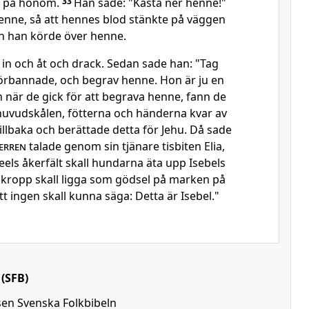
er på honom.
33
Han sade: "Kasta ner henne!"
enne, så att hennes blod stänkte på väggen
h han körde över henne.
 in och åt och drack. Sedan sade han: "Tag
förbannade, och begrav henne. Hon är ju en
 när de gick för att begrava henne, fann de
huvudskålen, fötterna och händerna kvar av
illbaka och berättade detta för Jehu. Då sade
erren
talade genom sin tjänare tisbiten Elia,
reels åkerfält skall hundarna äta upp Isebels
 kropp skall ligga som gödsel på marken på
 att ingen skall kunna säga: Detta är Isebel."
(SFB)
lsen Svenska Folkbibeln