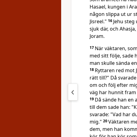
Hasael, kungen i Aram
någon slippa ut ur 
Jisreel."
16
Jehu steg u
sjuk där, och Ahasja,
Joram.
17
När väktaren, som 
med sitt följe, sade h
man skulle sända en 
18
Ryttaren red mot J
rätt till?" Då svara
om och följ efter mi
väg har hunnit fram 
19
Då sände han en a
till dem sade han: "Ku
svarade: "Vad har du
mig."
20
Väktaren med
dem, men han kommer
kör, för han kör som