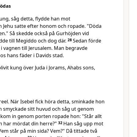
dödas
ung, såg detta, flydde han mot
 Jehu satte efter honom och ropade. "Döda
n." Så skedde också på Gurhöjden vid
dde till Megiddo och dog där.
28
Sedan förde
i vagnen till Jerusalem. Man begravde
s hans fäder i Davids stad.
ivit kung över Juda i Jorams, Ahabs sons,
isreel. När Isebel fick höra detta, sminkade hon
h smyckade sitt huvud och såg ut genom
 kom in genom porten ropade hon: "Står allt
som har mördat din herre?"
32
Han såg upp mot
Vem står på min sida? Vem?" Då tittade två