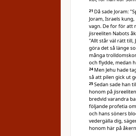
21
Då sade Joram: "S
Joram, Israels kung, 
vagn. De for för att
jisreeliten Nabots å
"Allt står väl rätt t
göra det så länge s
många trolldomskon
och flydde, medan ha
24
Men Jehu hade tag
så att pilen gick ut 
25
Sedan sade han til
honom på jisreelite
bredvid varandra b
följande profetia 
och hans söners blo
vedergälla dig, säge
honom här på åkern