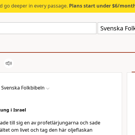
d go deeper in every passage.
Plans start under $6/mont
Svenska Folk
Svenska Folkbibeln
kung i Israel
lade till sig en av profetlärjungarna och sade
ältet om livet och tag den här oljeflaskan