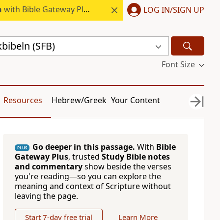
h
with Bible Gateway Plus.
LOG IN/SIGN UP
bibeln (SFB)
Font Size
Resources
Hebrew/Greek
Your Content
Go deeper in this passage.
With
Bible
PLUS
Gateway Plus
, trusted
Study Bible notes
and commentary
show beside the verses
you're reading—so you can explore the
meaning and context of Scripture without
leaving the page.
Start 7-day free trial
Learn More