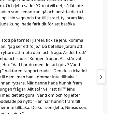
. Och Jehu sade: "Om ni vill det, så låt inte
staden som sedan kan gå och berätta detta i
pp i sin vagn och for till Jisreel, ty Joram låg
 Juda kung, hade farit dit för att besöka
stod på tornet i Jisreel, fick se Jehu komma
an: "Jag ser ett följe." Då befallde Joram att
ryttare att möta dem och fråga: Är det fred?
ehu och sade: "Kungen frågar: Allt står väl
de Jehu: "Vad har du med det att göra? Vänd
g." Väktaren rapporterade: "Den du skickade i
till dem, men han kommer inte tillbaka."
nnan ryttare. När denne hade hunnit fram
ngen frågar: Allt står väl rätt till?" Jehu
 med det att göra? Vänd om och följ efter
delade på nytt: "Han har hunnit fram till
 inte tillbaka. De kör som Jehu, Nimsis son,
 en galning."