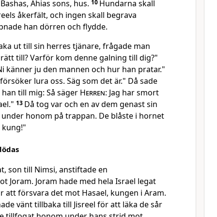
Bashas, Ahias sons, hus.
10
Hundarna skall
reels åkerfält, och ingen skall begrava
pnade han dörren och flydde.
aka ut till sin herres tjänare, frågade man
 rätt till? Varför kom denne galning till dig?"
i känner ju den mannen och hur han pratar."
försöker lura oss. Säg som det är." Då sade
 han till mig: Så säger
Herren
: Jag har smort
ael."
13
Då tog var och en av dem genast sin
 under honom på trappan. De blåste i hornet
 kung!"
 dödas
at, son till Nimsi, anstiftade en
 Joram. Joram hade med hela Israel legat
ör att försvara det mot Hasael, kungen i Aram.
 vänt tillbaka till Jisreel för att läka de sår
 tillfogat honom under hans strid mot