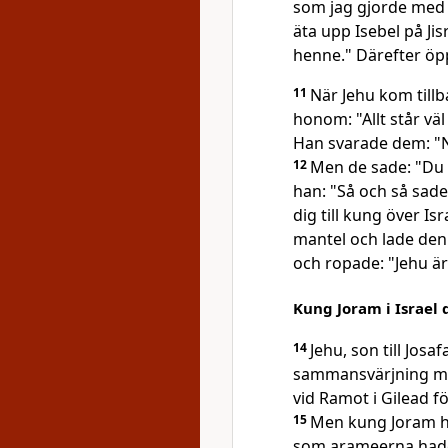
som jag gjorde med 
äta upp Isebel på Jis
henne." Därefter öp
11
När Jehu kom tillb
honom: "Allt står väl
Han svarade dem: "N
12
Men de sade: "Du 
han: "Så och så sade
dig till kung över Isr
mantel och lade den
och ropade: "Jehu är
Kung Joram i Israel
14
Jehu, son till Josaf
sammansvärjning mot
vid Ramot i Gilead f
15
Men kung Joram hade
som arameerna hade