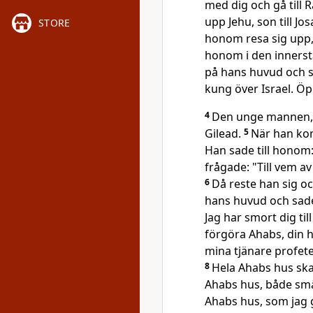
med dig och gå till 
upp Jehu, son till Jos
STORE
honom resa sig upp, 
honom i den inners
på hans huvud och s
kung över Israel. Öp
4
Den unge mannen, pr
Gilead.
5
När han kom
Han sade till honom: 
frågade: "Till vem av
6
Då reste han sig oc
hans huvud och sade
Jag har smort dig ti
förgöra Ahabs, din h
mina tjänare profete
8
Hela Ahabs hus skal
Ahabs hus, både små 
Ahabs hus, som jag 