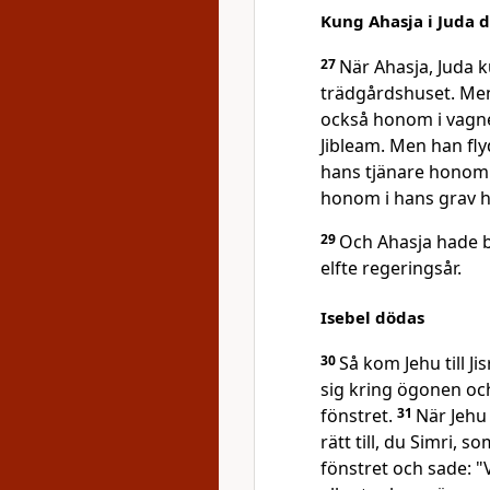
Kung Ahasja i Juda 
27
När Ahasja, Juda k
trädgårdshuset. Men
också honom i vagne
Jibleam. Men han fly
hans tjänare honom 
honom i hans grav ho
29
Och Ahasja hade bl
elfte regeringsår.
Isebel dödas
30
Så kom Jehu till J
sig kring ögonen oc
fönstret.
31
När Jehu
rätt till, du Simri, 
fönstret och sade: "