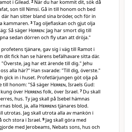
Ramot i Gilead.
2
När du har kommit dit, sök då
afat, son till Nimsi. Gå in till honom och bed
där han sitter bland sina bröder, och för in
ta kammaren.
3
Tag oljeflaskan och gjut olja
äg: Så säger
Herren
: Jag har smort dig till
pna sedan dörren och fly utan att dröja."
ofetens tjänare, gav sig i väg till Ramot i
 dit fick han se härens befälhavare sitta där.
"Överste, jag har ett ärende till dig." Jehu
 oss alla här?" Han svarade: "Till dig, överste."
h gick in i huset. Profetlärjungen göt olja på
 till honom: "Så säger
Herren
, Israels Gud:
ll kung över
Herrens
folk, över Israel.
7
Du skall
erres, hus. Ty jag skall på Isebel hämnas
rnas blod, ja, alla
Herrens
tjänares blod.
l utrotas. Jag skall utrota alla av mankön i
och stora i Israel.
9
Jag skall göra med
gjorde med Jerobeams, Nebats sons, hus och