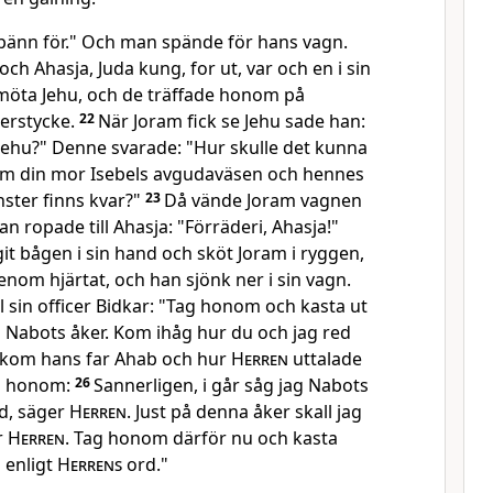
pänn för." Och man spände för hans vagn.
och Ahasja, Juda kung, for ut, var och en i sin
 möta Jehu, och de träffade honom på
kerstycke.
22
När Joram fick se Jehu sade han:
ill, Jehu?" Denne svarade: "Hur skulle det kunna
om din mor Isebels avgudaväsen och hennes
ster finns kvar?"
23
Då vände Joram vagnen
n ropade till Ahasja: "Förräderi, Ahasja!"
it bågen i sin hand och sköt Joram i ryggen,
genom hjärtat, och han sjönk ner i sin vagn.
l sin officer Bidkar: "Tag honom och kasta ut
n Nabots åker. Kom ihåg hur du och jag red
akom hans far Ahab och hur
Herren
uttalade
om honom:
26
Sannerligen, i går såg jag Nabots
d, säger
Herren
. Just på denna åker skall jag
r
Herren
. Tag honom därför nu och kasta
 enligt
Herrens
ord."