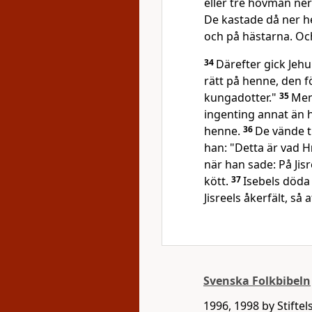
eller tre hovmän n
De kastade då ner h
och på hästarna. Oc
34
Därefter gick Jehu
rätt på henne, den 
kungadotter."
35
Men
ingenting annat än 
henne.
36
De vände t
han: "Detta är vad
H
när han sade: På Jis
kött.
37
Isebels döda
Jisreels åkerfält, så
Svenska Folkbibeln
1996, 1998 by Stifte