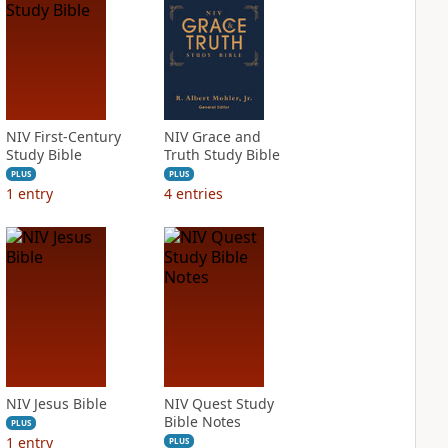
NIV First-Century
NIV Grace and
Study Bible
Truth Study Bible
PLUS
PLUS
1
entry
4
entries
NIV Jesus Bible
NIV Quest Study
Bible Notes
PLUS
1
entry
PLUS