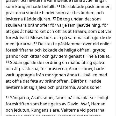
platser och leviterna var indelade i sina avdelningar,
som kungen hade befallt.
11
De slaktade påsklammen,
prästerna stänkte blodet som räcktes åt dem, och
leviterna flådde djuren.
12
De tog undan det som
skulle vara brännoffer för varje familjeavdelning, för
att ges åt hela folket och offras åt
Herren
, som det var
föreskrivet i Moses bok, och på samma sätt gjorde de
med tjurarna.
13
De stekte påsklammet över eld enligt
föreskrifterna och kokade de heliga offren i grytor,
pannor och kittlar och gav dem genast till hela folket.
14
Sedan gjorde de i ordning en måltid åt sig själva
och åt prästerna, för prästerna, Arons söner, hade
varit upptagna från morgonen ända till kvällen med
att offra det feta av brännoffren. Därför tillredde
leviterna åt sig själva och prästerna, Arons söner.
15
Sångarna, Asafs söner, fanns på sina platser enligt
föreskriften som hade getts av David, Asaf, Heman
och Jedutun, kungens siare. Vakterna vid portarna