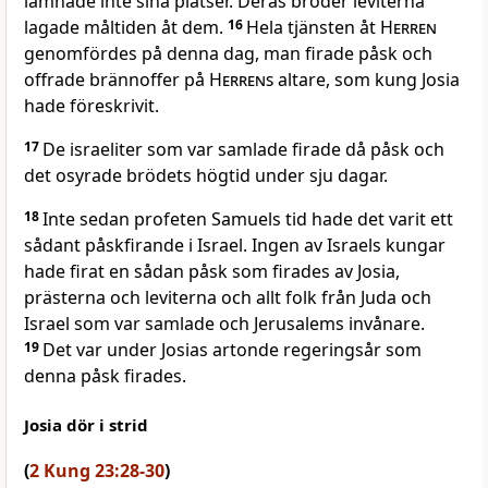
lämnade inte sina platser. Deras bröder leviterna
lagade måltiden åt dem.
16
Hela tjänsten åt
Herren
genomfördes på denna dag, man firade påsk och
offrade brännoffer på
Herrens
altare, som kung Josia
hade föreskrivit.
17
De israeliter som var samlade firade då påsk och
det osyrade brödets högtid under sju dagar.
18
Inte sedan profeten Samuels tid hade det varit ett
sådant påskfirande i Israel. Ingen av Israels kungar
hade firat en sådan påsk som firades av Josia,
prästerna och leviterna och allt folk från Juda och
Israel som var samlade och Jerusalems invånare.
19
Det var under Josias artonde regeringsår som
denna påsk firades.
Josia dör i strid
(
2 Kung 23:28-30
)