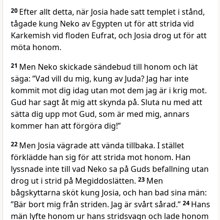
20
Efter allt detta, när Josia hade satt templet i stånd,
tågade kung Neko av Egypten ut för att strida vid
Karkemish vid floden Eufrat, och Josia drog ut för att
möta honom.
21
Men Neko skickade sändebud till honom och lät
säga: ”Vad vill du mig, kung av Juda? Jag har inte
kommit mot dig idag utan mot dem jag är i krig mot.
Gud har sagt åt mig att skynda på. Sluta nu med att
sätta dig upp mot Gud, som är med mig, annars
kommer han att förgöra dig!”
22
Men Josia vägrade att vända tillbaka. I stället
förklädde han sig för att strida mot honom. Han
lyssnade inte till vad Neko sa på Guds befallning utan
drog ut i strid på Megiddoslätten.
23
Men
bågskyttarna sköt kung Josia, och han bad sina män:
”Bär bort mig från striden. Jag är svårt sårad.”
24
Hans
män lyfte honom ur hans stridsvagn och lade honom