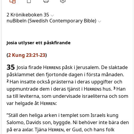
2 Krönikeboken 35
nuBibeln (Swedish Contemporary Bible)
Josia utlyser ett påskfirande
(
2 Kung 23:21-23
)
35
Josia firade
Herrens
påsk i Jerusalem. De slaktade
påsklammet den fjortonde dagen i första månaden.
2
Han insatte också prästerna i deras uppgifter och
uppmuntrade dem i deras tjänst i
Herrens
hus.
3
Han
sa till leviterna, som undervisade israeliterna och som
var helgade åt
Herren
:
”Ställ den heliga arken i templet som Israels kung
Salomo, Davids son, byggde. Ni behöver inte bära den
på era axlar. Tjäna
Herren
, er Gud, och hans folk