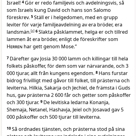
Israel!
4
Gör er redo familjevis och avdelningsvis, så
som Israels kung David och hans son Salomo
föreskrev.
5
Ställ er i helgedomen, med en grupp
leviter för varje familjeavdelning av era bröder, era
landsmän.
[
a
]
6
Slakta påsklammet, helga er och tillred
lammen åt era bröder, enligt de föreskrifter som
Herren
har gett genom Mose.”
7
Därefter gav Josia 30 000 lamm och killingar till hela
folkets påskoffer, för dem som var närvarande, och 3
000 tjurar, allt från kungens egendom.
8
Hans furstar
bidrog frivilligt med gåvor till folket, till prästerna och
leviterna. Hilkia, Sakarja och Jechiel, de främsta i Guds
hus, gav prästerna 2 600 får och getter som påskoffer
och 300 tjurar.
9
De levitiska ledarna Konanja,
Shemaja, Netanel, Hashavja, Jeiel och Josavad gav 5
000 påskoffer och 500 tjurar till leviterna.
10
Så ordnades tjänsten, och prästerna stod på sina