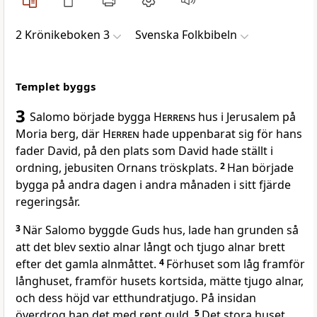
2 Krönikeboken 3
Svenska Folkbibeln
Templet byggs
3
Salomo började bygga
Herrens
hus i Jerusalem på
Moria berg, där
Herren
hade uppenbarat sig för hans
fader David, på den plats som David hade ställt i
ordning, jebusiten Ornans tröskplats.
2
Han började
bygga på andra dagen i andra månaden i sitt fjärde
regeringsår.
3
När Salomo byggde Guds hus, lade han grunden så
att det blev sextio alnar långt och tjugo alnar brett
efter det gamla alnmåttet.
4
Förhuset som låg framför
långhuset, framför husets kortsida, mätte tjugo alnar,
och dess höjd var etthundratjugo. På insidan
överdrog han det med rent guld.
5
Det stora huset