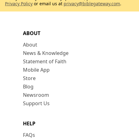
Privacy Policy
or email us at
privacy@biblegateway.com
.
ABOUT
About
News & Knowledge
Statement of Faith
Mobile App
Store
Blog
Newsroom
Support Us
HELP
FAQs