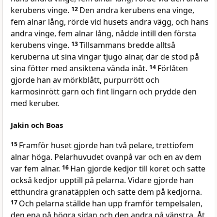
kerubens vinge.
12
Den andra kerubens ena vinge,
fem alnar lång, rörde vid husets andra vägg, och hans
andra vinge, fem alnar lång, nådde intill den första
kerubens vinge.
13
Tillsammans bredde alltså
keruberna ut sina vingar tjugo alnar, där de stod på
sina fötter med ansiktena vända inåt.
14
Förlåten
gjorde han av mörkblått, purpurrött och
karmosinrött garn och fint lingarn och prydde den
med keruber.
Jakin och Boas
15
Framför huset gjorde han två pelare, trettiofem
alnar höga. Pelarhuvudet ovanpå var och en av dem
var fem alnar.
16
Han gjorde kedjor till koret och satte
också kedjor upptill på pelarna. Vidare gjorde han
etthundra granatäpplen och satte dem på kedjorna.
17
Och pelarna ställde han upp framför tempelsalen,
den ena på högra sidan och den andra på vänstra. Åt