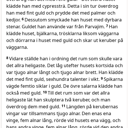
klädde han med cypressträ. Detta i sin tur överdrog
han med fint guld och prydde det med palmer och
kedjor.
6
Dessutom smyckade han huset med dyrbara
stenar. Guldet han använde var från Parvajim.
7
Han
klädde huset, bjälkarna, trösklarna liksom väggarna
och dörrarna i huset med guld och skar ut keruber på
väggarna.
8
Vidare ställde han i ordning det rum som skulle vara
det allra heligaste. Det låg utefter husets kortsida och
var tjugo alnar långt och tjugo alnar brett. Han klädde
det med fint guld, sexhundra talenter i vikt.
9
Spikarna
vägde femtio siklar i guld. De övre salarna klädde han
också med guld.
10
Till det rum som var det allra
heligaste lät han skulptera två keruber, och man
överdrog dem med guld.
11
Längden på kerubernas
vingar var tillsammans tjugo alnar. Den enas ena
vinge, fem alnar lång, rörde vid husets ena vägg, och
hans andra vinge, fem alnar lång, rörde vid den andra