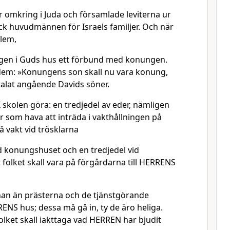
r omkring i Juda och församlade leviterna ur
 ock huvudmännen för Israels familjer. Och när
alem,
ngen i Guds hus ett förbund med konungen.
l dem: »Konungens son skall nu vara konung,
alat angående Davids söner.
 I skolen göra: en tredjedel av eder, nämligen
er som hava att inträda i vakthållningen på
å vakt vid trösklarna
id konungshuset och en tredjedel vid
t folket skall vara på förgårdarna till HERRENS
an än prästerna och de tjänstgörande
RENS hus; dessa må gå in, ty de äro heliga.
folket skall iakttaga vad HERREN har bjudit