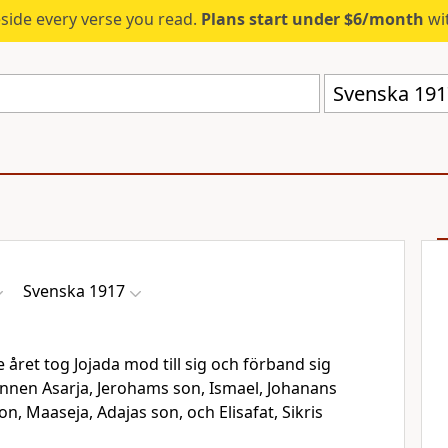
eside every verse you read.
Plans start under $6/month
wit
Svenska 191
Svenska 1917
 året tog Jojada mod till sig och förband sig
nen Asarja, Jerohams son, Ismael, Johanans
n, Maaseja, Adajas son, och Elisafat, Sikris