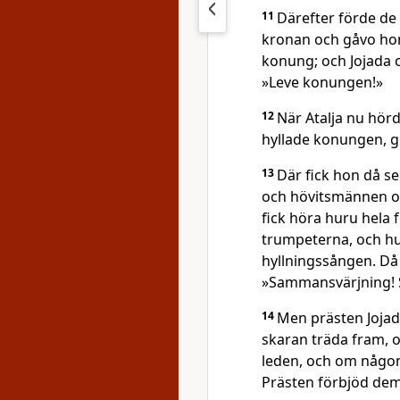
11
Därefter förde d
kronan och gåvo hon
konung; och Jojada
»Leve konungen!»
12
När Atalja nu hör
hyllade konungen, gi
13
Där fick hon då se
och hövitsmännen o
fick höra huru hela 
trumpeterna, och h
hyllningssången. Då 
»Sammansvärjning!
14
Men prästen Joja
skaran träda fram, o
leden, och om någon
Prästen förbjöd dem