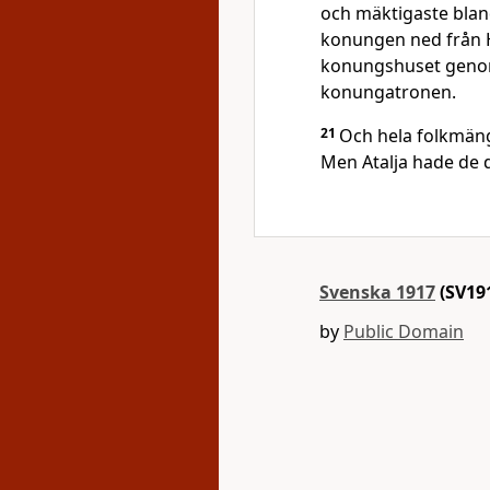
och mäktigaste blan
konungen ned från H
konungshuset genom
konungatronen.
21
Och hela folkmäng
Men Atalja hade de 
Svenska 1917
(SV19
by
Public Domain