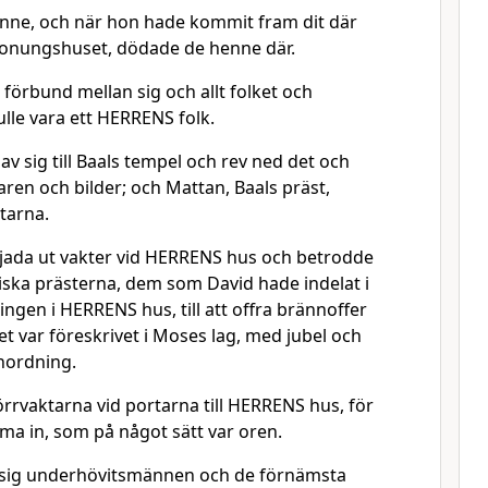
enne, och när hon hade kommit fram dit där
 konungshuset, dödade de henne där.
t förbund mellan sig och allt folket och
lle vara ett HERRENS folk.
gav sig till Baals tempel och rev ned det och
aren och bilder; och Mattan, Baals präst,
tarna.
Jojada ut vakter vid HERRENS hus och betrodde
itiska prästerna, dem som David hade indelat i
ingen i HERRENS hus, till att offra brännoffer
 var föreskrivet i Moses lag, med jubel och
anordning.
rrvaktarna vid portarna till HERRENS hus, för
ma in, som på något sätt var oren.
sig underhövitsmännen och de förnämsta