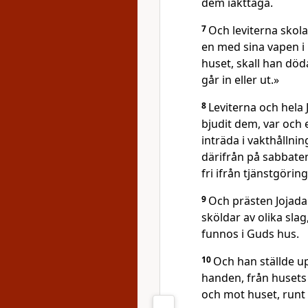
dem iakttaga.
7
Och leviterna skol
en med sina vapen i 
huset, skall han död
går in eller ut.»
8
Leviterna och hela 
bjudit dem, var och
inträda i vakthållni
därifrån på sabbaten
fri ifrån tjänstgöring
9
Och prästen Jojada
sköldar av olika sla
funnos i Guds hus.
10
Och han ställde up
handen, från husets 
och mot huset, run