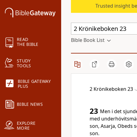
Trusted insight b
READ
Bible Book List
THE BIBLE
STUDY
TOOLS
BIBLE GATEWAY
PLUS
2 Krönikeboken 23
BIBLE NEWS
23
Men i det sjunde
med underhövitsmän
EXPLORE
son, Asarja, Obeds so
MORE
son.