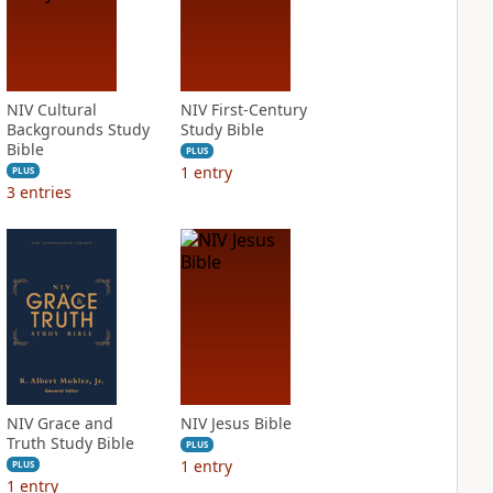
NIV Cultural
NIV First-Century
Backgrounds Study
Study Bible
Bible
PLUS
1
entry
PLUS
3
entries
NIV Grace and
NIV Jesus Bible
Truth Study Bible
PLUS
1
entry
PLUS
1
entry