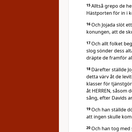
15
Alltså grepo de h
Hästporten för in i
16
Och Jojada slöt et
konungen, att de sku
17
Och allt folket be
slog sönder dess alt
dräpte de framför al
18
Därefter ställde 
detta värv åt de lev
klasser för tjänstgör
åt HERREN, såsom det
sång, efter Davids 
19
Och han ställde dö
att ingen skulle kom
20
Och han tog med 