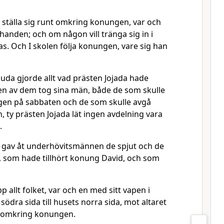
a ställa sig runt omkring konungen, var och
handen; och om någon vill tränga sig in i
as. Och I skolen följa konungen, vare sig han
Juda gjorde allt vad prästen Jojada hade
 en av dem tog sina män, både de som skulle
ngen på sabbaten och de som skulle avgå
, ty prästen Jojada lät ingen avdelning vara
.
 gav åt underhövitsmännen de spjut och de
g, som hade tillhört konung David, och som
p allt folket, var och en med sitt vapen i
södra sida till husets norra sida, mot altaret
t omkring konungen.