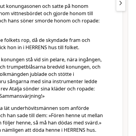
e ut konungasonen och satte på honom
om vittnesbördet och gjorde honom till
 och hans söner smorde honom och ropade:
de folkets rop, då de skyndade fram och
ck hon in i HERRENS hus till folket.
 konungen stå vid sin pelare, nära ingången,
ch trumpetblåsarna bredvid konungen, och
folkmängden jublade och stötte i
uru sångarna med sina instrumenter ledde
rev Atalja sönder sina kläder och ropade:
 Sammansvärjning!»
da lät underhövitsmännen som anförde
ch han sade till dem: »Fören henne ut mellan
 följer henne, så må han dödas med svärd.»
 nämligen att döda henne i HERRENS hus.