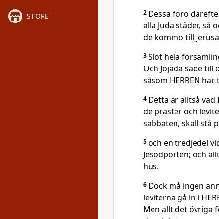
2
Dessa foro därefte
STORE
alla Juda städer, så
de kommo till Jerus
3
Slöt hela församli
Och Jojada sade til
såsom HERREN har t
4
Detta är alltså vad
de präster och levit
sabbaten, skall stå p
5
och en tredjedel v
Jesodporten; och all
hus.
6
Dock må ingen ann
leviterna gå in i HER
Men allt det övriga 