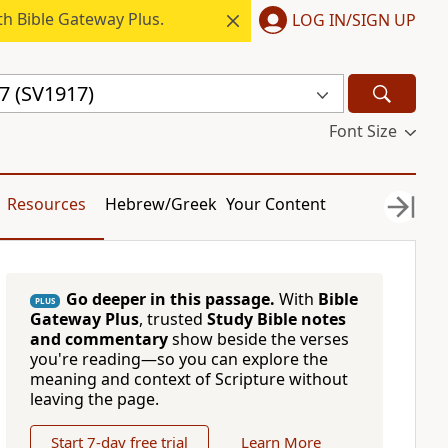
h Bible Gateway Plus.
LOG IN/SIGN UP
7 (SV1917)
Font Size
Resources
Hebrew/Greek
Your Content
Go deeper in this passage.
With
Bible
PLUS
Gateway Plus
, trusted
Study Bible notes
and commentary
show beside the verses
you're reading—so you can explore the
meaning and context of Scripture without
leaving the page.
Start 7-day free trial
Learn More