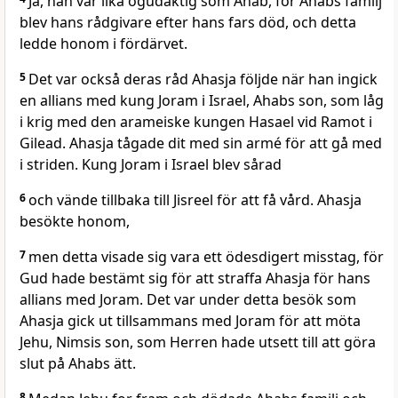
Ja, han var lika ogudaktig som Ahab, för Ahabs familj
blev hans rådgivare efter hans fars död, och detta
ledde honom i fördärvet.
5
Det var också deras råd Ahasja följde när han ingick
en allians med kung Joram i Israel, Ahabs son, som låg
i krig med den arameiske kungen Hasael vid Ramot i
Gilead. Ahasja tågade dit med sin armé för att gå med
i striden. Kung Joram i Israel blev sårad
6
och vände tillbaka till Jisreel för att få vård. Ahasja
besökte honom,
7
men detta visade sig vara ett ödesdigert misstag, för
Gud hade bestämt sig för att straffa Ahasja för hans
allians med Joram. Det var under detta besök som
Ahasja gick ut tillsammans med Joram för att möta
Jehu, Nimsis son, som Herren hade utsett till att göra
slut på Ahabs ätt.
8