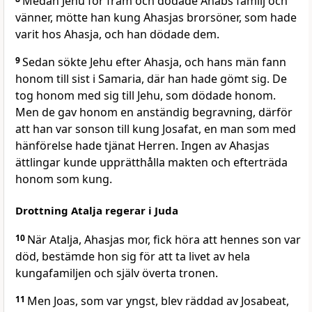
Medan Jehu for fram och dödade Ahabs familj och
vänner, mötte han kung Ahasjas brorsöner, som hade
varit hos Ahasja, och han dödade dem.
9
Sedan sökte Jehu efter Ahasja, och hans män fann
honom till sist i Samaria, där han hade gömt sig. De
tog honom med sig till Jehu, som dödade honom.
Men de gav honom en anständig begravning, därför
att han var sonson till kung Josafat, en man som med
hänförelse hade tjänat Herren. Ingen av Ahasjas
ättlingar kunde upprätthålla makten och efterträda
honom som kung.
Drottning Atalja regerar i Juda
10
När Atalja, Ahasjas mor, fick höra att hennes son var
död, bestämde hon sig för att ta livet av hela
kungafamiljen och själv överta tronen.
11
Men Joas, som var yngst, blev räddad av Josabeat,