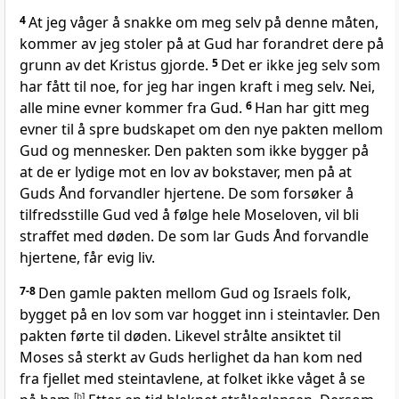
4
At jeg våger å snakke om meg selv på denne måten,
kommer av jeg stoler på at Gud har forandret dere på
grunn av det Kristus gjorde.
5
Det er ikke jeg selv som
har fått til noe, for jeg har ingen kraft i meg selv. Nei,
alle mine evner kommer fra Gud.
6
Han har gitt meg
evner til å spre budskapet om den nye pakten mellom
Gud og mennesker. Den pakten som ikke bygger på
at de er lydige mot en lov av bokstaver, men på at
Guds Ånd forvandler hjertene. De som forsøker å
tilfredsstille Gud ved å følge hele Moseloven, vil bli
straffet med døden. De som lar Guds Ånd forvandle
hjertene, får evig liv.
7-8
Den gamle pakten mellom Gud og Israels folk,
bygget på en lov som var hogget inn i steintavler. Den
pakten førte til døden. Likevel strålte ansiktet til
Moses så sterkt av Guds herlighet da han kom ned
fra fjellet med steintavlene, at folket ikke våget å se
[
b
]