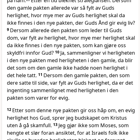
på ham.
Etter en tid bleknet stråleglansen. Dersom
den gamle pakten allerede var så fylt av Guds
herlighet, hvor mye mer av Guds herlighet skal da
ikke finnes i den nye pakten, der Guds Ånd gir evig liv?
9
Dersom allerede den pakten som leder til Guds
dom, var fylt av herlighet, hvor mye mer herlighet skal
da ikke finnes i den nye pakten, som kan gjøre oss
skyldfri innfor Gud?
10
Ja, sammenligner vi herligheten
i den nye pakten med herligheten i den gamle, da blir
det som om den gamle ikke hadde noen herlighet i
det hele tatt.
11
Dersom den gamle pakten, den som
dere satte til side, var fylt av Guds herlighet, da er det
ingenting sammenlignet med herligheten i den
pakten som varer for evig.
12
Etter som denne nye pakten gir oss håp om, en evig
herlighet hos Gud, sprer jeg budskapet om Kristus
uten å gå skamfull.
13
Jeg gjør ikke som Moses, som
hengte et slør foran ansiktet, for at Israels folk ikke