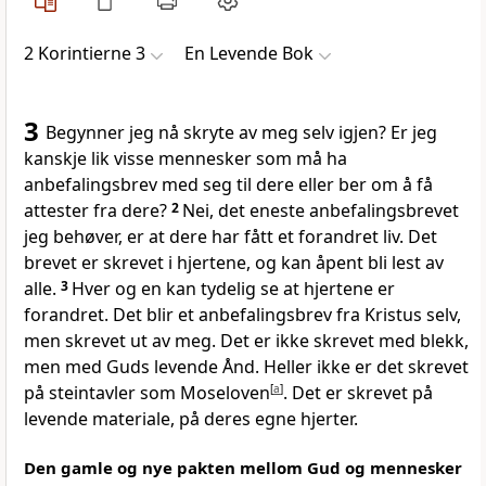
2 Korintierne 3
En Levende Bok
3
Begynner jeg nå skryte av meg selv igjen? Er jeg
kanskje lik visse mennesker som må ha
anbefalingsbrev med seg til dere eller ber om å få
attester fra dere?
2
Nei, det eneste anbefalingsbrevet
jeg behøver, er at dere har fått et forandret liv. Det
brevet er skrevet i hjertene, og kan åpent bli lest av
alle.
3
Hver og en kan tydelig se at hjertene er
forandret. Det blir et anbefalingsbrev fra Kristus selv,
men skrevet ut av meg. Det er ikke skrevet med blekk,
men med Guds levende Ånd. Heller ikke er det skrevet
på steintavler som Moseloven
[
a
]
. Det er skrevet på
levende materiale, på deres egne hjerter.
Den gamle og nye pakten mellom Gud og mennesker