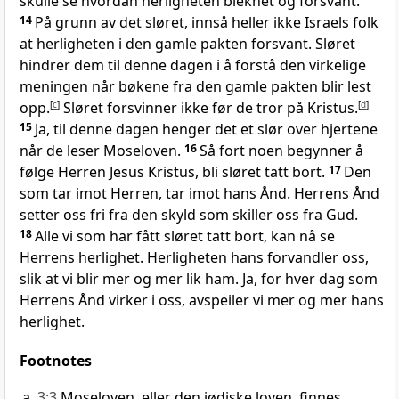
skulle se hvordan herligheten bleknet og forsvant.
14
På grunn av det sløret, innså heller ikke Israels folk
at herligheten i den gamle pakten forsvant. Sløret
hindrer dem til denne dagen i å forstå den virkelige
meningen når bøkene fra den gamle pakten blir lest
opp.
[
c
]
Sløret forsvinner ikke før de tror på Kristus.
[
d
]
15
Ja, til denne dagen henger det et slør over hjertene
når de leser Moseloven.
16
Så fort noen begynner å
følge Herren Jesus Kristus, bli sløret tatt bort.
17
Den
som tar imot Herren, tar imot hans Ånd. Herrens Ånd
setter oss fri fra den skyld som skiller oss fra Gud.
18
Alle vi som har fått sløret tatt bort, kan nå se
Herrens herlighet. Herligheten hans forvandler oss,
slik at vi blir mer og mer lik ham. Ja, for hver dag som
Herrens Ånd virker i oss, avspeiler vi mer og mer hans
herlighet.
Footnotes
3:3
Moseloven, eller den jødiske loven, finnes