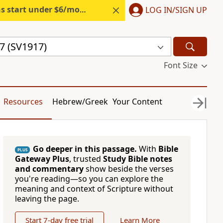
s start under $6/month.
Start free.
LOG IN/SIGN UP
7 (SV1917)
Font Size
Resources
Hebrew/Greek
Your Content
Go deeper in this passage.
With
Bible
PLUS
Gateway Plus
, trusted
Study Bible notes
and commentary
show beside the verses
you're reading—so you can explore the
meaning and context of Scripture without
leaving the page.
Start 7-day free trial
Learn More