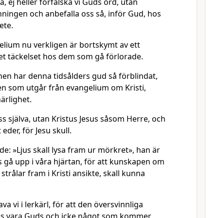
äga, ej heller förfalska vi Guds ord, utan
ningen och anbefalla oss så, inför Gud, hos
ete.
lium nu verkligen är bortskymt av ett
det täckelset hos dem som gå förlorade.
nen har denna tidsålders gud så förblindat,
ken som utgår från evangelium om Kristi,
ärlighet.
oss själva, utan Kristus Jesus såsom Herre, och
eder, för Jesu skull.
e: »Ljus skall lysa fram ur mörkret», han är
us gå upp i våra hjärtan, för att kunskapen om
trålar fram i Kristi ansikte, skall kunna
a vi i lerkärl, för att den översvinnliga
nas vara Guds och icke något som kommer