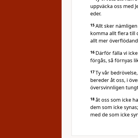
uppväcka oss med Je
eder.
15
Allt sker nämligen
komma allt flera till
allt mer överflödande
16
Därför fälla vi ic
förgås, så förnyas l
17
Ty vår bedrövelse,
bereder åt oss, i öv
översvinnligen tungt 
18
åt oss som icke h
dem som icke synas; 
med de som icke syna