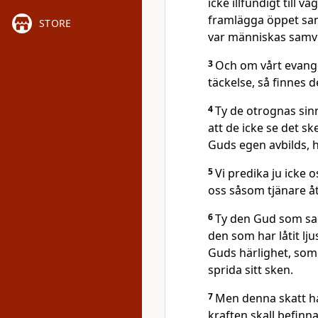
icke illfundigt till v
framlägga öppet san
STORE
var människas samv
3
Och om vårt evange
täckelse, så finnes 
4
Ty de otrognas sin
att de icke se det s
Guds egen avbilds, h
5
Vi predika ju icke 
oss såsom tjänare åt 
6
Ty den Gud som sad
den som har låtit lj
Guds härlighet, som s
sprida sitt sken.
7
Men denna skatt hav
kraften skall befin