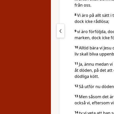
från oss.
8
Vi äro på allt sätt 
dock icke rådlösa;
9
vi äro förföljda, dock
marken, dock icke f
10
Alltid bära vi Jes
liv skall bliva uppen
11
Ja, ännu medan vi 
åt döden, på det att 
dödliga kött.
12
Så utför nu döden s
13
Men såsom det är sk
också vi, eftersom v
14
ty vi veta att han