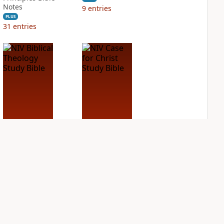
Notes
9
entries
PLUS
31
entries
NIV Biblical
NIV Case for Christ
Theology Study
Study Bible
Bible
PLUS
8
entries
PLUS
17
entries