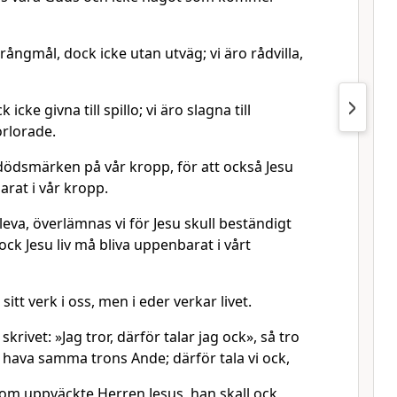
i trångmål, dock icke utan utväg; vi äro rådvilla,
 icke givna till spillo; vi äro slagna till
örlorade.
u dödsmärken på vår kropp, för att också Jesu
barat i vår kropp.
leva, överlämnas vi för Jesu skull beständigt
ock Jesu liv må bliva uppenbarat i vårt
itt verk i oss, men i eder verkar livet.
rivet: »Jag tror, därför talar jag ock», så tro
i hava samma trons Ande; därför tala vi ock,
 som uppväckte Herren Jesus, han skall ock