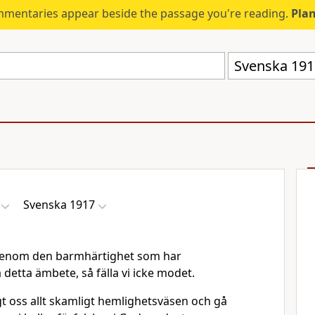
mmentaries appear beside the passage you're reading.
Plan
Svenska 191
Svenska 1917
, genom den barmhärtighet som har
 detta ämbete, så fälla vi icke modet.
gt oss allt skamligt hemlighetsväsen och gå