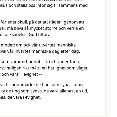
sus och ställa oss inför sig tillsammans med
 för eder skull, på det att nåden, genom att
 del, må bliva så mycket större och verka en
 tacksägelse, Gud till ära.
ke modet; om ock vår utvärtes människa
ikväl vår invärtes människa dag efter dag.
 som varar ett ögonblick och väger föga,
ersvinnligen rikt mått, en härlighet som väger
och varar i evighet --
ava till ögonmärke de ting som synas, utan
ty de ting som synas, de vara allenast en tid,
s, de vara i evighet.