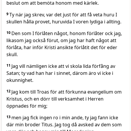
beslut om att bemöta honom med kärlek.
9
Ty när jag skrev, var det just för att få veta huru I
skullen hålla provet, huruvida I voren lydiga i allting.
10
Den som I förlåten något, honom förlåter ock jag,
likasom jag också förut, om jag har haft något att
förlåta, har inför Kristi ansikte förlåtit det för eder
skull.
11
Jag vill nämligen icke att vi skola lida förfång av
Satan; ty vad han har i sinnet, därom äro vi icke i
okunnighet.
12
Jag kom till Troas för att förkunna evangelium om
Kristus, och en dörr till verksamhet i Herren
öppnades för mig;
13
men jag fick ingen ro i min ande, ty jag fann icke
där min broder Titus. Jag tog då avsked av dem som