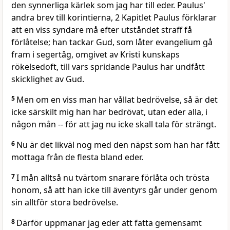
den synnerliga kärlek som jag har till eder. Paulus'
andra brev till korintierna, 2 Kapitlet Paulus förklarar
att en viss syndare må efter utståndet straff få
förlåtelse; han tackar Gud, som låter evangelium gå
fram i segertåg, omgivet av Kristi kunskaps
rökelsedoft, till vars spridande Paulus har undfått
skicklighet av Gud.
5
Men om en viss man har vållat bedrövelse, så är det
icke särskilt mig han har bedrövat, utan eder alla, i
någon mån -- för att jag nu icke skall tala för strängt.
6
Nu är det likväl nog med den näpst som han har fått
mottaga från de flesta bland eder.
7
I mån alltså nu tvärtom snarare förlåta och trösta
honom, så att han icke till äventyrs går under genom
sin alltför stora bedrövelse.
8
Därför uppmanar jag eder att fatta gemensamt