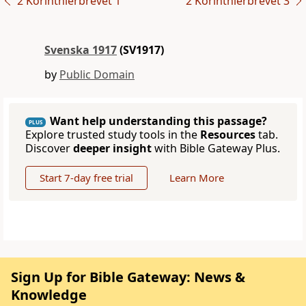
2 Korinthierbrevet 1
2 Korinthierbrevet 3
Svenska 1917
(SV1917)
by
Public Domain
Want help understanding this passage?
PLUS
Explore trusted study tools in the
Resources
tab.
Discover
deeper insight
with Bible Gateway Plus.
Start 7-day free trial
Learn More
Sign Up for Bible Gateway: News &
Knowledge