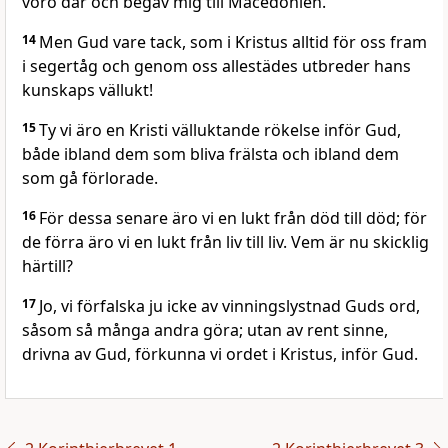
voro där och begav mig till Macedonien.
14
Men Gud vare tack, som i Kristus alltid för oss fram
i segertåg och genom oss allestädes utbreder hans
kunskaps vällukt!
15
Ty vi äro en Kristi välluktande rökelse inför Gud,
både ibland dem som bliva frälsta och ibland dem
som gå förlorade.
16
För dessa senare äro vi en lukt från död till död; för
de förra äro vi en lukt från liv till liv. Vem är nu skicklig
härtill?
17
Jo, vi förfalska ju icke av vinningslystnad Guds ord,
såsom så många andra göra; utan av rent sinne,
drivna av Gud, förkunna vi ordet i Kristus, inför Gud.