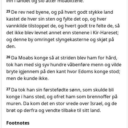
inn i landet og slo atter moabittene.
25
De rev ned byene, og på hvert godt stykke land
kastet de hver sin sten og fylte det op, og hver
vannkilde tilstoppet de, og hvert godt tre felte de, så
det ikke blev levnet annet enn stenene i Kir-Hareset;
og denne by omringet slyngekasterne og skjøt på
den.
26
Da Moabs konge så at striden blev ham for hård,
tok han med sig syv hundre våbenføre menn og vilde
bryte igjennem på den kant hvor Edoms konge stod;
men de kunde ikke.
27
Da tok han sin førstefødte sønn, som skulde bli
konge i hans sted, og ofret ham som brennoffer på
muren. Da kom det en stor vrede over Israel, og de
brøt op derfra og vendte tilbake til sitt land.
Footnotes