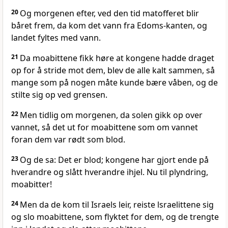
20
Og morgenen efter, ved den tid matofferet blir
båret frem, da kom det vann fra Edoms-kanten, og
landet fyltes med vann.
21
Da moabittene fikk høre at kongene hadde draget
op for å stride mot dem, blev de alle kalt sammen, så
mange som på nogen måte kunde bære våben, og de
stilte sig op ved grensen.
22
Men tidlig om morgenen, da solen gikk op over
vannet, så det ut for moabittene som om vannet
foran dem var rødt som blod.
23
Og de sa: Det er blod; kongene har gjort ende på
hverandre og slått hverandre ihjel. Nu til plyndring,
moabitter!
24
Men da de kom til Israels leir, reiste lsraelittene sig
og slo moabittene, som flyktet for dem, og de trengte