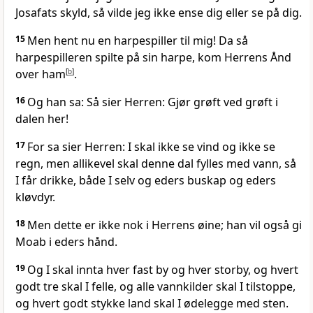
Josafats skyld, så vilde jeg ikke ense dig eller se på dig.
15
Men hent nu en harpespiller til mig! Da så
harpespilleren spilte på sin harpe, kom Herrens Ånd
over ham
[
b
]
.
16
Og han sa: Så sier Herren: Gjør grøft ved grøft i
dalen her!
17
For sa sier Herren: I skal ikke se vind og ikke se
regn, men allikevel skal denne dal fylles med vann, så
I får drikke, både I selv og eders buskap og eders
kløvdyr.
18
Men dette er ikke nok i Herrens øine; han vil også gi
Moab i eders hånd.
19
Og I skal innta hver fast by og hver storby, og hvert
godt tre skal I felle, og alle vannkilder skal I tilstoppe,
og hvert godt stykke land skal I ødelegge med sten.