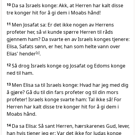
10
Da sa Israels konge: Akk, at Herren har kalt disse
tre konger hit for å gi dem i Moabs hånd!
11
Men Josafat sa: Er det ikke nogen av Herrens
profeter her, så vi kunde spørre Herren til råds
gjennem ham? Da svarte en av Israels konges tjenere:
Elisa, Safats sønn, er her, han som helte vann over
Elias' hender
[
a
]
.
12
Så drog Israels konge og Josafat og Edoms konge
ned til ham.
13
Men Elisa sa til Israels konge: Hvad har jeg med dig
å gjøre? Gå du til din fars profeter og til din mors
profeter! Israels konge svarte ham: Tal ikke så! For
Herren har kalt disse tre konger hit for å gi dem i
Moabs hånd.
14
Da sa Elisa: Så sant Herren, hærskarenes Gud, lever,
han hvis tjener jeg er: Var det ikke for Judas konge