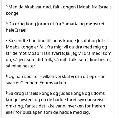
5
Men da Akab var død, falt kongen i Moab fra Israels
konge.
6
Da drog kong Joram ut fra Samaria og mønstret
hele Israel.
7
Så sendte han bud til Judas konge Josafat og lot si:
Moabs konge er falt fra mig; vil du dra med mig og
stride mot Moab? Han svarte: Ja, jeg vil dra med; som
du, så jeg, som ditt folk, så mitt folk, som dine hester,
så mine hester.
8
Og han spurte: Hvilken vei skal vi dra dit op? Han
svarte: Gjennem Edoms ørken.
9
Så drog Israels konge og Judas konge og Edoms
konge avsted, og da de hadde faret syv dagsreiser
omkring, fantes det ikke vann, hverken for hæren
eller for buskapen som de hadde med sig.