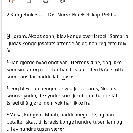
2 Kongebok 3
Det Norsk Bibelselskap 1930
3
Joram, Akabs sønn, blev konge over Israel i Samaria
i Judas konge Josafats attende år, og han regjerte tolv
år.
2
Han gjorde hvad ondt var i Herrens øine, dog ikke
som sin far og mor; for han tok bort den Ba'al-støtte
som hans far hadde latt gjøre.
3
Dog blev han hengende ved Jeroboams, Nebats
sønns synder, de synder som Jeroboam hadde fått
Israel til å gjøre; dem vek han ikke fra.
4
Mesa, kongen i Moab, hadde meget fe, og han
betalte i skatt til Israels konge hundre tusen lam og
ull av hundre tusen værer.