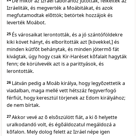
De mikor az Izráel táborához jutottak, felkeltek az
Izráeliták, és megverték a Moábitákat, és azok
megfutamodtak elõttök; betörtek hozzájok és
leverték Moábot.
25
És városaikat lerontották, és a jó szántóföldekre
kiki követ hányt, és elborították azt [kövekkel,] és
minden kútfõt behánytak, és minden jótermõ fát
kivágtak, úgy hogy csak Kir-Haréset kõfalait hagyták
fenn; de körülvevék azt is a parittyások, és
lerontották.
26
Látván pedig a Moáb királya, hogy legyõzettetik a
viadalban, maga mellé vett hétszáz fegyverfogó
férfiút, hogy keresztül törjenek az Edom királyához;
de nem bírtak.
27
Akkor vevé az õ elsõszülött fiát, a ki õ helyette
uralkodandó volt, és égõáldozatul megáldozá a
kõfalon. Mely dolog felett az Izráel népe igen