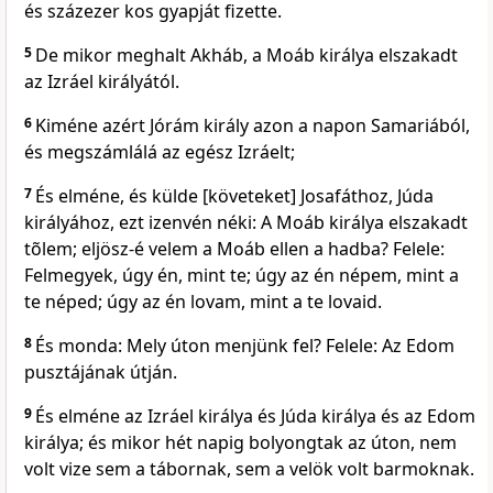
és százezer kos gyapját fizette.
5
De mikor meghalt Akháb, a Moáb királya elszakadt
az Izráel királyától.
6
Kiméne azért Jórám király azon a napon Samariából,
és megszámlálá az egész Izráelt;
7
És elméne, és külde [követeket] Josafáthoz, Júda
királyához, ezt izenvén néki: A Moáb királya elszakadt
tõlem; eljösz-é velem a Moáb ellen a hadba? Felele:
Felmegyek, úgy én, mint te; úgy az én népem, mint a
te néped; úgy az én lovam, mint a te lovaid.
8
És monda: Mely úton menjünk fel? Felele: Az Edom
pusztájának útján.
9
És elméne az Izráel királya és Júda királya és az Edom
királya; és mikor hét napig bolyongtak az úton, nem
volt vize sem a tábornak, sem a velök volt barmoknak.