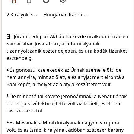
2 Királyok 3
Hungarian Károli
3
Jórám pedig, az Akháb fia kezde uralkodni Izráelen
Samariában Josafátnak, a Júda királyának
tizennyolczadik esztendejében, és uralkodék tizenkét
esztendeig.
2
És gonoszul cselekedék az Úrnak szemei elõtt, de
nem annyira, mint az õ atyja és anyja; mert elrontá a
Baál képét, a melyet az õ atyja készíttetett volt.
3
De mindazáltal követé Jeroboámnak, a Nébát fiának
bûneit, a ki vétekbe ejtette volt az Izráelt, és el nem
távozék azoktól.
4
És Mésának, a Moáb királyának nagyon sok juha
volt, és az Izráel királyának adóban százezer bárány