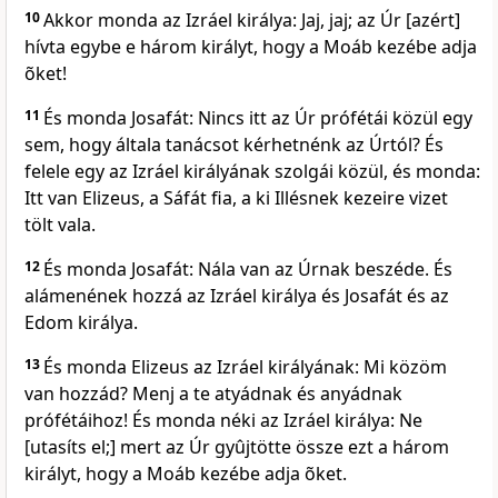
10
Akkor monda az Izráel királya: Jaj, jaj; az Úr [azért]
hívta egybe e három királyt, hogy a Moáb kezébe adja
õket!
11
És monda Josafát: Nincs itt az Úr prófétái közül egy
sem, hogy általa tanácsot kérhetnénk az Úrtól? És
felele egy az Izráel királyának szolgái közül, és monda:
Itt van Elizeus, a Sáfát fia, a ki Illésnek kezeire vizet
tölt vala.
12
És monda Josafát: Nála van az Úrnak beszéde. És
alámenének hozzá az Izráel királya és Josafát és az
Edom királya.
13
És monda Elizeus az Izráel királyának: Mi közöm
van hozzád? Menj a te atyádnak és anyádnak
prófétáihoz! És monda néki az Izráel királya: Ne
[utasíts el;] mert az Úr gyûjtötte össze ezt a három
királyt, hogy a Moáb kezébe adja õket.