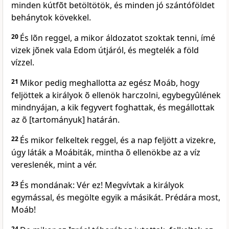
minden kútfõt betöltötök, és minden jó szántóföldet
behánytok kövekkel.
20
És lõn reggel, a mikor áldozatot szoktak tenni, ímé
vizek jõnek vala Edom útjáról, és megtelék a föld
vízzel.
21
Mikor pedig meghallotta az egész Moáb, hogy
feljöttek a királyok õ ellenök harczolni, egybegyûlének
mindnyájan, a kik fegyvert foghattak, és megállottak
az õ [tartományuk] határán.
22
És mikor felkeltek reggel, és a nap feljött a vizekre,
úgy láták a Moábiták, mintha õ ellenökbe az a víz
vereslenék, mint a vér.
23
És mondának: Vér ez! Megvívtak a királyok
egymással, és megölte egyik a másikát. Prédára most,
Moáb!
24