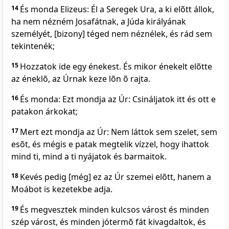
14
És monda Elizeus: Él a Seregek Ura, a ki elõtt állok,
ha nem nézném Josafátnak, a Júda királyának
személyét, [bizony] téged nem néznélek, és rád sem
tekintenék;
15
Hozzatok ide egy énekest. És mikor énekelt elõtte
az éneklõ, az Úrnak keze lõn õ rajta.
16
És monda: Ezt mondja az Úr: Csináljatok itt és ott e
patakon árkokat;
17
Mert ezt mondja az Úr: Nem láttok sem szelet, sem
esõt, és mégis e patak megtelik vízzel, hogy ihattok
mind ti, mind a ti nyájatok és barmaitok.
18
Kevés pedig [még] ez az Úr szemei elõtt, hanem a
Moábot is kezetekbe adja.
19
És megvesztek minden kulcsos várost és minden
szép várost, és minden jótermõ fát kivagdaltok, és