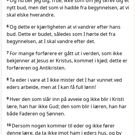
Og nu ber jeg dig, frue, ikke som om jeg skrev dig et
nytt bud, men det som vi hadde fra begynnelsen, at vi
skal elske hverandre.
6
Og dette er kjærligheten at vi vandrer efter hans
bud. Dette er budet, således som I hørte det fra
begynnelsen, at I skal vandre efter det.
7
For mange forførere er gått ut i verden, som ikke
bekjenner at Jesus er Kristus, kommet i kjød; dette er
forføreren og Antikristen.
8
Ta eder i vare at I ikke mister det I har vunnet ved
eders arbeide, men at I kan få full lønn!
9
Hver den som slår inn på avveie og ikke blir i Kristi
lære, han har ikke Gud; den som blir i læren, han har
både Faderen og Sønnen.
10
Dersom nogen kommer til eder og ikke fører
denne lære, da ta ikke imot ham i eders hus, og by