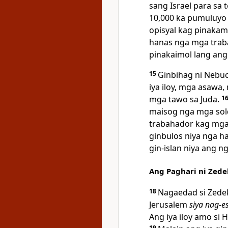
sang Israel para sa
10,000 ka pumuluyo 
opisyal kag pinaka
hanas nga mga trab
pinakaimol lang ang 
15
Ginbihag ni Nebuca
iya iloy, mga asawa
mga tawo sa Juda.
1
maisog nga mga sol
trabahador kag mga
ginbulos niya nga ha
gin-islan niya ang n
Ang Paghari ni Zede
18
Nagaedad si Zedeki
Jerusalem
siya nag-es
Ang iya iloy amo si 
19