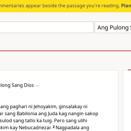
mmentaries appear beside the passage you're reading.
Plan
Ang Pulong 
long Sang Dios
ng paghari ni Jehoyakim, ginsalakay ni
r sang Babilonia ang Juda kag nangin sakop
sulod sang tatlo ka tuig. Pero sang ulihi
yakim kay Nebucadnezar.
2
Nagpadala ang