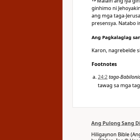
Malain ang iya gi
ginhimo ni Jehoyaki
ang mga taga-Jerus
presensya. Natabo i
Ang Pagkalaglag sa
Karon, nagrebelde si
Footnotes
24:2
taga-Babiloni
tawag sa mga tag
Ang Pulong Sang D
Hiligaynon Bible (A