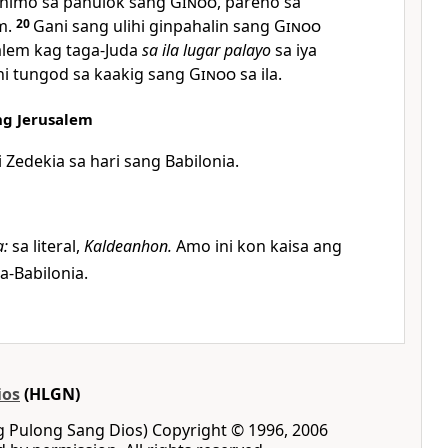
nhimo sa panulok sang
Ginoo
, pareho sa
m.
20
Gani sang ulihi ginpahalin sang
Ginoo
alem kag taga-Juda
sa ila lugar palayo
sa iya
ni tungod sa kaakig sang
Ginoo
sa ila.
ng Jerusalem
 Zedekia sa hari sang Babilonia.
a
:
sa literal,
Kaldeanhon.
Amo ini kon kaisa ang
a-Babilonia.
ios
(HLGN)
ng Pulong Sang Dios) Copyright © 1996, 2006