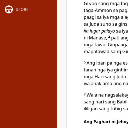
Ginoo
sang mga taga
STORE
taga-Ammon sa pagsa
paagi sa iya mga al
sa Juda suno sa gin
ila lugar palayo
sa iy
ni Manase,
4
pati an
mga tawo. Ginpaagay 
mapatawad sang
Gi
5
Ang iban pa nga es
tanan nga iya ginhi
mga Hari sang Juda
iya anak amo ang nag
7
Wala na nagsalakay
sang hari sang Babil
ililigan sang tubig 
Ang Paghari ni Jeho