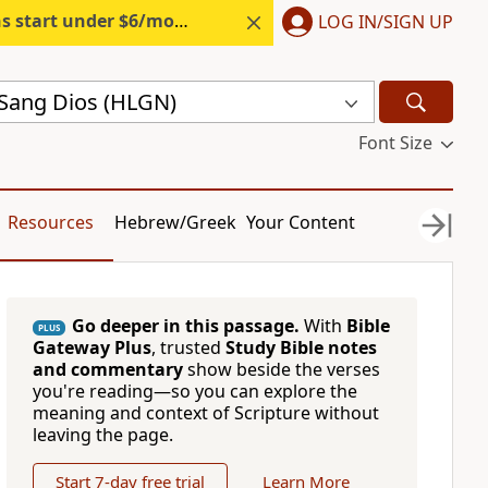
s start under $6/month.
Start free.
LOG IN/SIGN UP
Sang Dios (HLGN)
Font Size
Resources
Hebrew/Greek
Your Content
Go deeper in this passage.
With
Bible
PLUS
Gateway Plus
, trusted
Study Bible notes
and commentary
show beside the verses
you're reading—so you can explore the
meaning and context of Scripture without
leaving the page.
Start 7-day free trial
Learn More