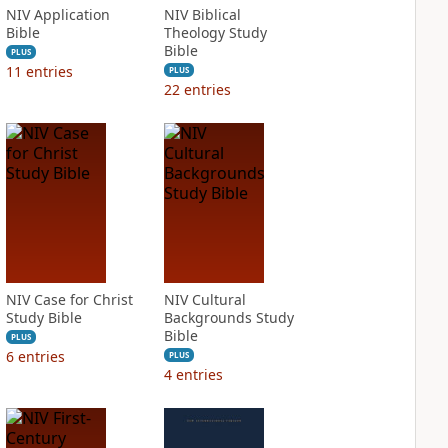
NIV Application
NIV Biblical
Bible
Theology Study
Bible
PLUS
11
entries
PLUS
22
entries
NIV Case for Christ
NIV Cultural
Study Bible
Backgrounds Study
Bible
PLUS
6
entries
PLUS
4
entries