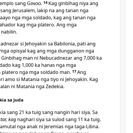
 templo sang
Ginoo
.
14
Kag ginbihag niya ang
sang Jerusalem, lakip na ang tanan nga
maayo nga mga soldado, kag ang tanan nga
ahador kag mga platero. Ang mga
nabilin.
dnezar si Jehoyakin sa Babilonia, pati ang
, mga opisyal kag ang mga dungganon nga
6
Ginbihag man ni Nebucadnezar ang 7,000 ka
dado kag 1,000 ka hanas nga mga
 platero nga mga soldado man.
17
Ang
ri amo si Matania nga tiyo ni Jehoyakin. Kag
galan ni Matania nga Zedekia.
kia sa Juda
a sang 21 ka tuig sang nangin hari siya. Sa
tar, kag
naghari siya sa sulod sang 11 ka tuig.
Hamutal nga anak ni Jeremias nga taga-Libna.