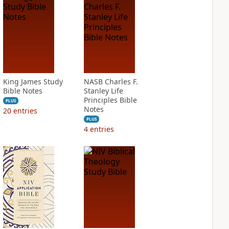
King James Study
NASB Charles F.
Bible Notes
Stanley Life
Principles Bible
PLUS
Notes
20
entries
PLUS
4
entries