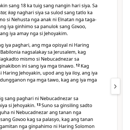
kin sang 18 ka tuig sang nangin hari siya. Sa
tar, kag
naghari siya sa sulod sang tatlo ka
amo si Nehusta nga anak ni Elnatan nga taga-
ang iya ginhimo sa panulok sang
Ginoo
,
ang iya amay nga si Jehoyakim.
 iya paghari, ang mga opisyal ni Haring
abilonia nagsalakay sa Jerusalem, kag
agkadto mismo si Nebucadnezar sa
inakibon ini sang iya mga tinawo.
12
Kag
i Haring Jehoyakin, upod ang iya iloy, ang iya
a dungganon nga mga tawo, kag ang iya mga
ig sang paghari ni Nebucadnezar sa
niya si Jehoyakin.
13
Suno sa ginsiling sadto
guha ni Nebucadnezar ang tanan nga
 sang
Ginoo
kag sa palasyo, kag ang tanan
gamitan nga ginpahimo ni Haring Solomon