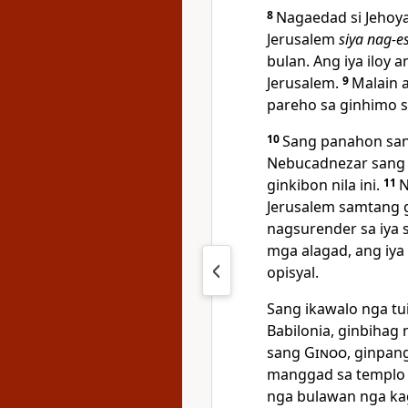
8
Nagaedad si Jehoya
Jerusalem
siya nag-es
bulan. Ang iya iloy 
Jerusalem.
9
Malain 
pareho sa ginhimo s
10
Sang panahon sang
Nebucadnezar sang B
ginkibon nila ini.
11
N
Jerusalem samtang g
nagsurender sa iya s
mga alagad, ang iy
opisyal.
Sang ikawalo nga tu
Babilonia, ginbihag 
sang
Ginoo
, ginpan
manggad sa templo
nga bulawan nga ka