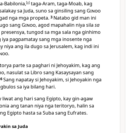
-Babilonia,
[
a
]
taga-Aram, taga-Moab, kag
lakay sa Juda, suno sa ginsiling sang
Ginoo
agad nga mga propeta.
3
Natabo gid man ini
sugo sang
Ginoo
, agod mapahalin niya sila
sa
a presensya, tungod sa mga sala nga ginhimo
g iya pagpamatay sang mga inosente nga
niya ang ila dugo sa Jerusalem, kag indi ini
noo
.
torya parte sa paghari ni Jehoyakim, kag ang
mo, nasulat sa Libro sang Kasaysayan sang
.
6
Sang napatay si Jehoyakim, si Jehoyakin nga
bulos sa iya bilang hari.
 liwat ang hari sang Egipto, kay gin-agaw
onia ang tanan niya nga teritoryo, halin sa
sang Egipto hasta sa Suba sang Eufrates.
yakin sa Juda