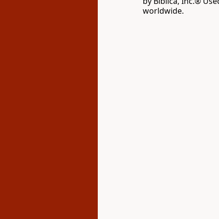
by Biblica, Inc.® Use
worldwide.