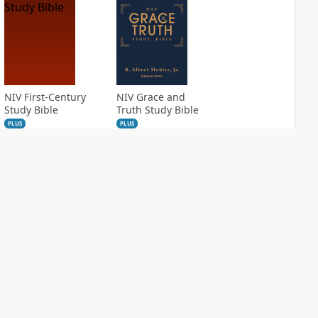
NIV First-Century
NIV Grace and
Study Bible
Truth Study Bible
PLUS
PLUS
9
entries
4
entries
NIV Jesus Bible
NIV Quest Study
Bible Notes
PLUS
2
entries
PLUS