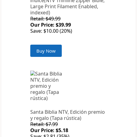
indice(NTV Thinline Zipper Bible,
Large Print Filament Enabled,
indexed)
Retail: $49.99
Our Price: $39.99
Save: $10.00 (20%)
Buy Now
Santa Biblia NTV, Edición premio
y regalo (Tapa rústica)
Retail: $7.99
Our Price: $5.18
Save: $2.81 (35%)