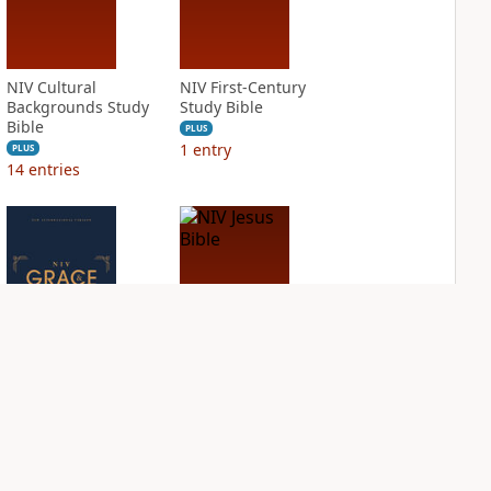
NIV Cultural
NIV First-Century
Backgrounds Study
Study Bible
Bible
PLUS
1
entry
PLUS
14
entries
NIV Grace and
NIV Jesus Bible
Truth Study Bible
PLUS
2
entries
PLUS
4
entries