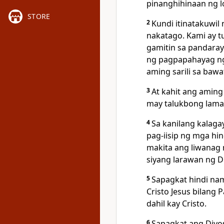
pinanghihinaan ng l
STORE
2
Kundi itinatakuwi
nakatago. Kami ay 
gamitin sa pandaray
ng pagpapahayag ng
aming sarili sa baw
3
At kahit ang aming
may talukbong lam
4
Sa kanilang kalaga
pag-iisip ng mga h
makita ang liwanag 
siyang larawan ng D
5
Sapagkat hindi nam
Cristo Jesus bilang
dahil kay Cristo.
6
Sapagkat
ang Diyos