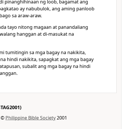
ndi pinanghihinaan ng loob, bagamat ang
pagkatao ay nabubulok, ang aming panloob
bago sa araw-araw.
nda tayo nitong magaan at panandaliang
 walang hanggan at di-masukat na
mi tumitingin sa mga bagay na nakikita,
na hindi nakikita, sapagkat ang mga bagay
katapusan, subalit ang mga bagay na hindi
hanggan.
TAG2001)
t ©
Philippine Bible Society
2001