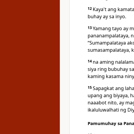
12
Kaya't ang kamat
buhay ay sa inyo.
13
Yamang
tayo ay m
pananampalataya, na
“Sumampalataya ako, 
sumasampalataya, ka
14
na aming nalalam
siya ring bubuhay sa
kaming kasama niny
15
Sapagkat ang laha
upang ang biyaya, 
naaabot nito, ay m
ikaluluwalhati ng Di
Pamumuhay sa Pan