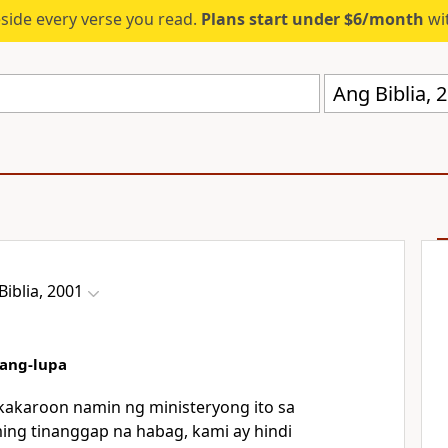
eside every verse you read.
Plans start under $6/month
wit
Ang Biblia,
Biblia, 2001
lang-lupa
gkakaroon namin ng ministeryong ito sa
ng tinanggap na habag, kami ay hindi