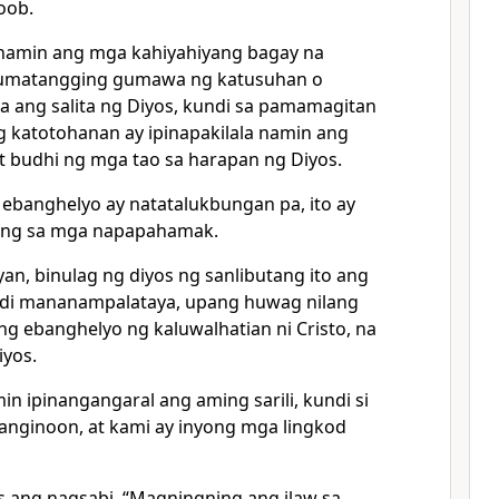
oob.
l namin ang mga kahiyahiyang bagay na
tumatangging gumawa ng katusuhan o
a ang salita ng Diyos, kundi sa pamamagitan
 katotohanan ay ipinapakilala namin ang
at budhi ng mga tao sa harapan ng Diyos.
 ebanghelyo ay natatalukbungan pa, ito ay
ang sa mga napapahamak.
yan, binulag ng diyos ng sanlibutang ito ang
indi mananampalataya, upang huwag nilang
ng ebanghelyo ng kaluwalhatian ni Cristo, na
iyos.
in ipinangangaral ang aming sarili, kundi si
 Panginoon, at kami ay inyong mga lingkod
 ang nagsabi, “Magningning ang ilaw sa