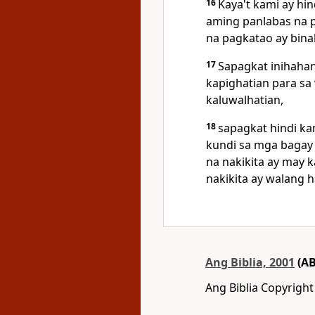
16
Kaya't kami ay hi
aming panlabas na 
na pagkatao ay bina
17
Sapagkat inihaha
kapighatian para sa
kaluwalhatian,
18
sapagkat hindi ka
kundi sa mga bagay 
na nakikita ay may 
nakikita ay walang 
Ang Biblia, 2001
(AB
Ang Biblia Copyrigh