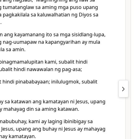
ang tumatanglaw sa aming mga puso upang
 pagkakilala sa kaluwalhatian ng Diyos sa
.
n ang kayamanang ito sa mga sisidlang-lupa,
ng nag-uumapaw na kapangyarihan ay mula
ula sa amin.
pinagmamalupitan kami, subalit hindi
subalit hindi nawawalan ng pag-asa;
t hindi pinababayaan; inilulugmok, subalit
lay sa katawan ang kamatayan ni Jesus, upang
ay mahayag din sa aming katawan.
abubuhay, kami ay laging ibinibigay sa
 Jesus, upang ang buhay ni Jesus ay mahayag
may kamatayan.