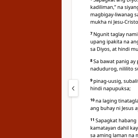
kadiliman,” na siy
magbigay-liwanag sa
mukha ni Jesu-Cristo
7
Ngunit taglay nami
upang ipakita na a
sa Diyos, at hindi m
8
Sa bawat panig ay 
nadudurog, nililito 
9
pinag-uusig, subali
hindi napupuksa;
10
na laging tinatag
ang buhay ni Jesus 
11
Sapagkat habang n
kamatayan dahil kay
sa aming laman na 