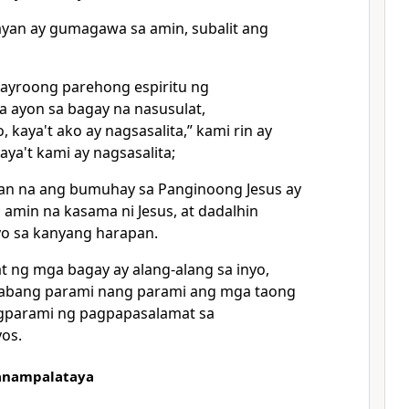
ayan ay gumagawa sa amin, subalit ang
ayroong parehong espiritu ng
 ayon sa bagay na nasusulat,
kaya't ako ay nagsasalita,” kami rin ay
ya't kami ay nagsasalita;
an na ang bumuhay sa Panginoong Jesus ay
 amin na kasama ni Jesus, at dadalhin
o sa kanyang harapan.
t ng mga bagay ay alang-alang sa inyo,
habang parami nang parami ang mga taong
agparami ng pagpapasalamat sa
yos.
anampalataya