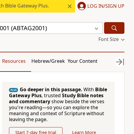
h Bible Gateway Plus.
LOG IN/SIGN UP
 2001 (ABTAG2001)
Font Size
Resources
Hebrew/Greek
Your Content
Go deeper in this passage.
With
Bible
PLUS
Gateway Plus
, trusted
Study Bible notes
and commentary
show beside the verses
you're reading—so you can explore the
meaning and context of Scripture without
leaving the page.
Start 7-day free trial
Learn More