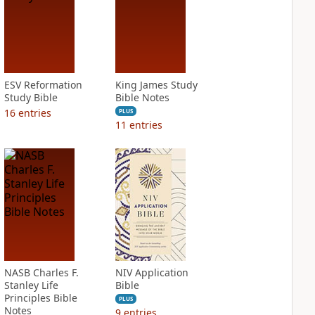
ESV Reformation
King James Study
Study Bible
Bible Notes
16
entries
PLUS
11
entries
NASB Charles F.
NIV Application
Stanley Life
Bible
Principles Bible
PLUS
Notes
9
entries