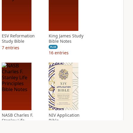
ESV Reformation
King James Study
Study Bible
Bible Notes
7
entries
PLUS
16
entries
NASB Charles F.
NIV Application
Stanley Life
Bible
Principles Bible
PLUS
Notes
7
entries