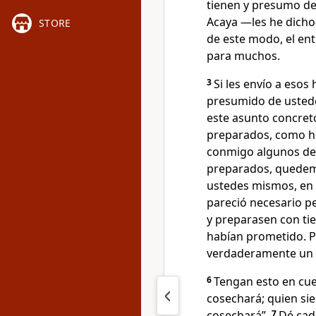
tienen y presumo de 
Acaya —les he dicho
STORE
de este modo, el en
para muchos.
3
Si les envío a eso
presumido de ustede
este asunto concreto
preparados, como h
conmigo algunos de 
preparados, quedemo
ustedes mismos, en l
pareció necesario p
y preparasen con ti
habían prometido. P
verdaderamente un o
6
Tengan esto en cue
cosechará; quien si
cosechará”.
7
Dé cad