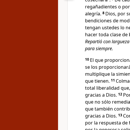
regañadientes o po
alegría.
8
Dios, por s
bendiciones de modo
tengan ustedes lo n
hacer toda clase de
Repartió con largueza
para siempre.
10
El que proporcion
se los proporcionará
multiplique la simie
que tienen.
11
Colmad
total liberalidad qu
gracias a Dios.
12
Po
que no sólo remedia
que también contri
gracias a Dios.
13
Con
por la respuesta de 
por la generosa soli