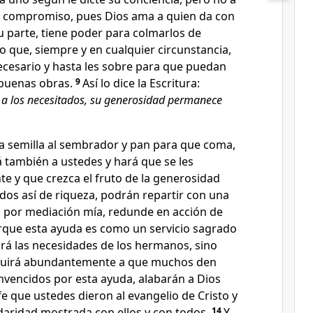
r compromiso, pues Dios ama a quien da con
u parte, tiene poder para colmarlos de
 que, siempre y en cualquier circunstancia,
ecesario y hasta les sobre para que puedan
 buenas obras.
9
Así lo dice la Escritura:
 a los necesitados, su generosidad permanece
a semilla al sembrador y pan para que coma,
 también a ustedes y hará que se les
nte y que crezca el fruto de la generosidad
os así de riqueza, podrán repartir con una
e, por mediación mía, redunde en acción de
rque esta ayuda es como un servicio sagrado
rá las necesidades de los hermanos, sino
buirá abundantemente a que muchos den
vencidos por esta ayuda, alabarán a Dios
fe que ustedes dieron al evangelio de Cristo y
daridad mostrada con ellos y con todos.
14
Y