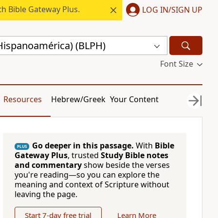
h Bible Gateway Plus.
LOG IN/SIGN UP
(Hispanoamérica) (BLPH)
Font Size
Resources
Hebrew/Greek
Your Content
Go deeper in this passage.
With
Bible
PLUS
Gateway Plus
, trusted
Study Bible notes
and commentary
show beside the verses
you're reading—so you can explore the
meaning and context of Scripture without
leaving the page.
Start 7-day free trial
Learn More