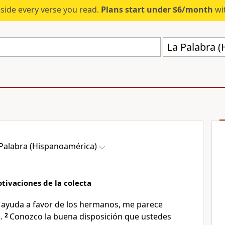
eside every verse you read.
Plans start under $6/month
wit
La Palabra 
 Palabra (Hispanoamérica)
otivaciones de la colecta
a ayuda a favor de los hermanos, me parece
.
2
Conozco la buena disposición que ustedes