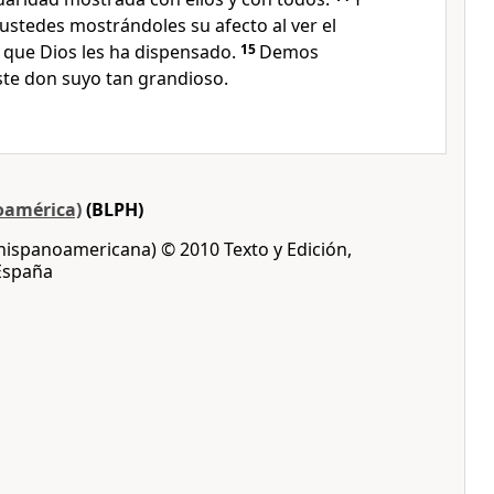
ustedes mostrándoles su afecto al ver el
 que Dios les ha dispensado.
15
Demos
ste don suyo tan grandioso.
oamérica)
(BLPH)
 hispanoamericana) © 2010 Texto y Edición,
 España