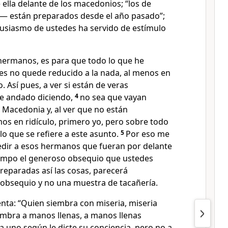
ella delante de los macedonios; “los de
— están preparados desde el año pasado”;
tusiasmo de ustedes ha servido de estímulo
s hermanos, es para que todo lo que he
s no quede reducido a la nada, al menos en
. Así pues, a ver si están de veras
e andado diciendo,
4
no sea que vayan
Macedonia y, al ver que no están
s en ridículo, primero yo, pero sobre todo
o que se refiere a este asunto.
5
Por eso me
edir a esos hermanos que fueran por delante
empo el generoso obsequio que ustedes
reparadas así las cosas, parecerá
bsequio y no una muestra de tacañería.
nta: “Quien siembra con miseria, miseria
embra a manos llenas, a manos llenas
a uno según le dicte su conciencia, pero no a