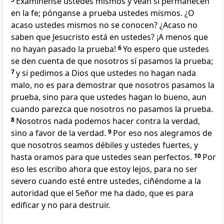
Examínense ustedes mismos y vean si permanecen
en la fe; pónganse a prueba ustedes mismos. ¿O
acaso ustedes mismos no se conocen? ¿Acaso no
saben que Jesucristo está en ustedes? ¡A menos que
no hayan pasado la prueba!
6
Yo espero que ustedes
se den cuenta de que nosotros sí pasamos la prueba;
7
y si pedimos a Dios que ustedes no hagan nada
malo, no es para demostrar que nosotros pasamos la
prueba, sino para que ustedes hagan lo bueno, aun
cuando parezca que nosotros no pasamos la prueba.
8
Nosotros nada podemos hacer contra la verdad,
sino a favor de la verdad.
9
Por eso nos alegramos de
que nosotros seamos débiles y ustedes fuertes, y
hasta oramos para que ustedes sean perfectos.
10
Por
eso les escribo ahora que estoy lejos, para no ser
severo cuando esté entre ustedes, ciñéndome a la
autoridad que el Señor me ha dado, que es para
edificar y no para destruir.