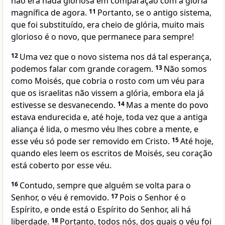
não era nada gloriosa em comparação com a glória
magnífica de agora.
11
Portanto, se o antigo sistema,
que foi substituído, era cheio de glória, muito mais
glorioso é o novo, que permanece para sempre!
12
Uma vez que o novo sistema nos dá tal esperança,
podemos falar com grande coragem.
13
Não somos
como Moisés, que cobria o rosto com um véu para
que os israelitas não vissem a glória, embora ela já
estivesse se desvanecendo.
14
Mas a mente do povo
estava endurecida e, até hoje, toda vez que a antiga
aliança é lida, o mesmo véu lhes cobre a mente, e
esse véu só pode ser removido em Cristo.
15
Até hoje,
quando eles leem os escritos de Moisés, seu coração
está coberto por esse véu.
16
Contudo, sempre que alguém se volta para o
Senhor, o véu é removido.
17
Pois o Senhor é o
Espírito, e onde está o Espírito do Senhor, ali há
liberdade.
18
Portanto, todos nós, dos quais o véu foi