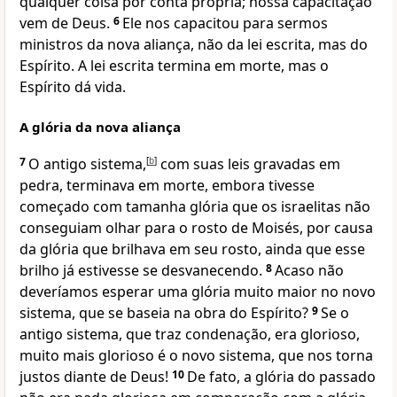
qualquer coisa por conta própria; nossa capacitação
vem de Deus.
6
Ele nos capacitou para sermos
ministros da nova aliança, não da lei escrita, mas do
Espírito. A lei escrita termina em morte, mas o
Espírito dá vida.
A glória da nova aliança
7
O antigo sistema,
[
b
]
com suas leis gravadas em
pedra, terminava em morte, embora tivesse
começado com tamanha glória que os israelitas não
conseguiam olhar para o rosto de Moisés, por causa
da glória que brilhava em seu rosto, ainda que esse
brilho já estivesse se desvanecendo.
8
Acaso não
deveríamos esperar uma glória muito maior no novo
sistema, que se baseia na obra do Espírito?
9
Se o
antigo sistema, que traz condenação, era glorioso,
muito mais glorioso é o novo sistema, que nos torna
justos diante de Deus!
10
De fato, a glória do passado