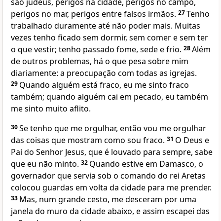
são judeus, perigos na cidade, perigos no campo,
perigos no mar, perigos entre falsos irmãos.
27
Tenho
trabalhado duramente até não poder mais. Muitas
vezes tenho ficado sem dormir, sem comer e sem ter
o que vestir; tenho passado fome, sede e frio.
28
Além
de outros problemas, há o que pesa sobre mim
diariamente: a preocupação com todas as igrejas.
29
Quando alguém está fraco, eu me sinto fraco
também; quando alguém cai em pecado, eu também
me sinto muito aflito.
30
Se tenho que me orgulhar, então vou me orgulhar
das coisas que mostram como sou fraco.
31
O Deus e
Pai do Senhor Jesus, que é louvado para sempre, sabe
que eu não minto.
32
Quando estive em Damasco, o
governador que servia sob o comando do rei Aretas
colocou guardas em volta da cidade para me prender.
33
Mas, num grande cesto, me desceram por uma
janela do muro da cidade abaixo, e assim escapei das