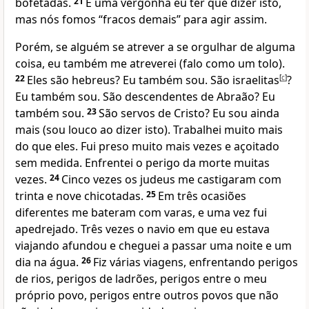
bofetadas.
21
É uma vergonha eu ter que dizer isto,
mas nós fomos “fracos demais” para agir assim.
Porém, se alguém se atrever a se orgulhar de alguma
coisa, eu também me atreverei (falo como um tolo).
22
Eles são hebreus? Eu também sou. São israelitas
[
c
]
?
Eu também sou. São descendentes de Abraão? Eu
também sou.
23
São servos de Cristo? Eu sou ainda
mais (sou louco ao dizer isto). Trabalhei muito mais
do que eles. Fui preso muito mais vezes e açoitado
sem medida. Enfrentei o perigo da morte muitas
vezes.
24
Cinco vezes os judeus me castigaram com
trinta e nove chicotadas.
25
Em três ocasiões
diferentes me bateram com varas, e uma vez fui
apedrejado. Três vezes o navio em que eu estava
viajando afundou e cheguei a passar uma noite e um
dia na água.
26
Fiz várias viagens, enfrentando perigos
de rios, perigos de ladrões, perigos entre o meu
próprio povo, perigos entre outros povos que não