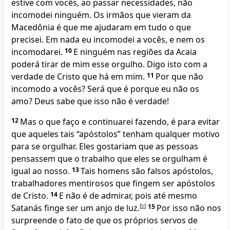
estive com vocês, ao passar necessidades, não
incomodei ninguém. Os irmãos que vieram da
Macedônia é que me ajudaram em tudo o que
precisei. Em nada eu incomodei a vocês, e nem os
incomodarei.
10
E ninguém nas regiões da Acaia
poderá tirar de mim esse orgulho. Digo isto com a
verdade de Cristo que há em mim.
11
Por que não
incomodo a vocês? Será que é porque eu não os
amo? Deus sabe que isso não é verdade!
12
Mas o que faço e continuarei fazendo, é para evitar
que aqueles tais “apóstolos” tenham qualquer motivo
para se orgulhar. Eles gostariam que as pessoas
pensassem que o trabalho que eles se orgulham é
igual ao nosso.
13
Tais homens são falsos apóstolos,
trabalhadores mentirosos que fingem ser apóstolos
de Cristo.
14
E não é de admirar, pois até mesmo
Satanás finge ser um anjo de luz.
[
b
]
15
Por isso não nos
surpreende o fato de que os próprios servos de