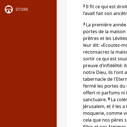
2
Il fit ce qui est d
STORE
l’avait fait son ancêt
3
La première année d
portes de la maison d
prêtres et les Lévite
leur dit: «Ecoutez-m
reconsacrez la maison
sortir ce qui est sou
preuve d’infidélité: i
notre Dieu, ils l'on
tabernacle de l'Etern
fermé les portes du p
offert ni parfums ni
sanctuaire.
8
La colè
Jérusalem, et il les a 
moquerie, comme vo
cela que nos pères s
filles et nos femmes