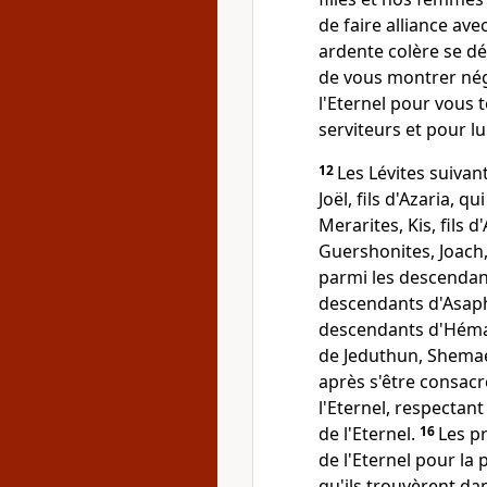
de faire alliance ave
ardente colère se d
de vous montrer négl
l'Eternel pour vous t
serviteurs et pour lu
12
Les Lévites suivant
Joël, fils d'Azaria, q
Merarites, Kis, fils d'
Guershonites, Joach, 
parmi les descendants
descendants d'Asaph
descendants d'Héman
de Jeduthun, Shemae
après s'être consacré
l'Eternel, respectant
de l'Eternel.
16
Les pr
de l'Eternel pour la p
qu'ils trouvèrent dan