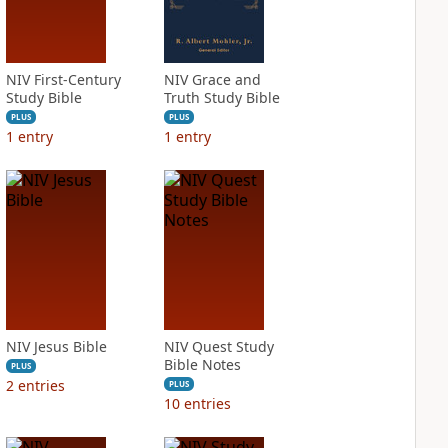
NIV First-Century
NIV Grace and
Study Bible
Truth Study Bible
PLUS
PLUS
1
entry
1
entry
NIV Jesus Bible
NIV Quest Study
Bible Notes
PLUS
2
entries
PLUS
10
entries