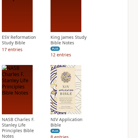
ESV Reformation
King James Study
Study Bible
Bible Notes
17
entries
PLUS
12
entries
NASB Charles F.
NIV Application
Stanley Life
Bible
Principles Bible
PLUS
Notes
8
entries