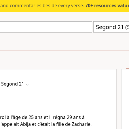
s and commentaries beside every verse.
70+ resources valued at $5,
Segond 21 (
Segond 21
roi à l'âge de 25 ans et il régna 29 ans à
ppelait Abija et c’était la fille de Zacharie.