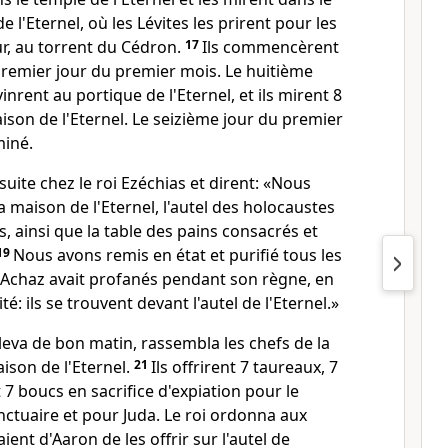
e l'Eternel, où les Lévites les prirent pour les
ur, au torrent du Cédron.
17
Ils commencèrent
 premier jour du premier mois. Le huitième
vinrent au portique de l'Eternel, et ils mirent 8
aison de l'Eternel. Le seizième jour du premier
miné.
suite chez le roi Ezéchias et dirent: «Nous
a maison de l'Eternel, l'autel des holocaustes
s, ainsi que la table des pains consacrés et
19
Nous avons remis en état et purifié tous les
i Achaz avait profanés pendant son règne, en
té: ils se trouvent devant l'autel de l'Eternel.»
 leva de bon matin, rassembla les chefs de la
aison de l'Eternel.
21
Ils offrirent 7 taureaux, 7
 7 boucs en sacrifice d'expiation pour le
ctuaire et pour Juda. Le roi ordonna aux
ent d'Aaron de les offrir sur l'autel de