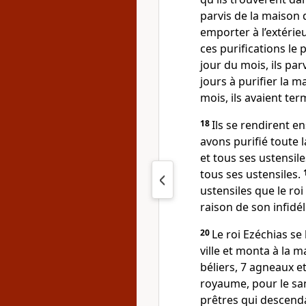
parvis de la maison d
emporter à l’extérie
ces purifications le
jour du mois, ils par
jours à purifier la m
mois, ils avaient ter
18
Ils se rendirent en
avons purifié toute l
et tous ses ustensile
tous ses ustensiles.
ustensiles que le ro
raison de son infidéli
20
Le roi Ezéchias se
ville et monta à la m
béliers, 7 agneaux et
royaume, pour le san
prêtres qui descendai