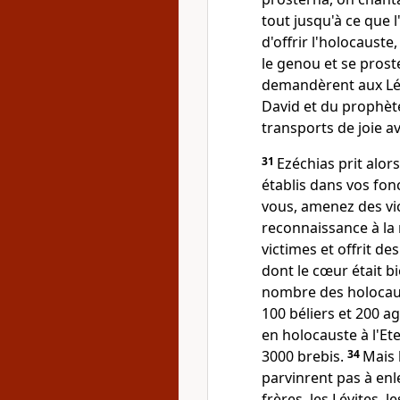
tout jusqu'à ce que 
d'offrir l'holocauste,
le genou et se pros
demandèrent aux Lévi
David et du prophète
transports de joie av
31
Ezéchias prit alor
établis dans vos fon
vous, amenez des vic
reconnaissance à la
victimes et offrit de
dont le cœur était b
nombre des holocaus
100 béliers et 200 a
en holocauste à l'Et
3000 brebis.
34
Mais 
parvinrent pas à enl
frères, les Lévites, l