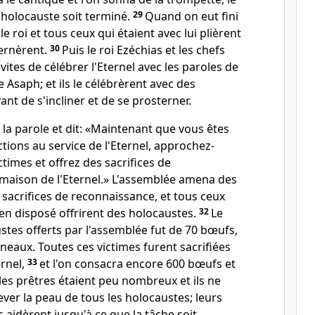
l'holocauste soit terminé.
29
Quand on eut fini
 le roi et tous ceux qui étaient avec lui plièrent
ternèrent.
30
Puis le roi Ezéchias et les chefs
tes de célébrer l'Eternel avec les paroles de
 Asaph; et ils le célébrèrent avec des
ant de s'incliner et de se prosterner.
s la parole et dit: «Maintenant que vous êtes
ctions au service de l'Eternel, approchez-
times et offrez des sacrifices de
 maison de l'Eternel.» L'assemblée amena des
s sacrifices de reconnaissance, et tous ceux
ien disposé offrirent des holocaustes.
32
Le
tes offerts par l'assemblée fut de 70 bœufs,
gneaux. Toutes ces victimes furent sacrifiées
ernel,
33
et l'on consacra encore 600 bœufs et
les prêtres étaient peu nombreux et ils ne
ever la peau de tous les holocaustes; leurs
es aidèrent jusqu'à ce que la tâche soit