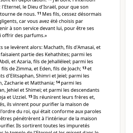
c l'Eternel, le Dieu d'Israël, pour que son
étourne de nous.
11
Mes fils, cessez désormais
igents, car vous avez été choisis par
enir à son service devant lui, pour être ses
i offrir des parfums.»
s se levèrent alors: Machath, fils d'Amasaï, et
ui faisaient partie des Kehathites; parmi les
Abdi, et Azaria, fils de Jehalléleel; parmi les
fils de Zimma, et Eden, fils de Joach;
13
et
 d'Elitsaphan, Shimri et Jeïel; parmi les
, Zacharie et Matthania;
14
parmi les
, Jehiel et Shimeï; et parmi les descendants
ja et Uzziel.
15
Ils réunirent leurs frères et,
s, ils vinrent pour purifier la maison de
 l'ordre du roi, qui était conforme aux paroles
êtres pénétrèrent à l'intérieur de la maison
urifier. Ils sortirent toutes les impuretés
s le temple de l'Eternel et les mirent dans le