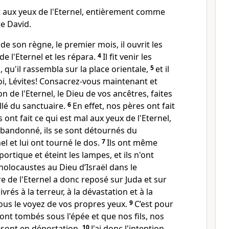
roit aux yeux de l'Eternel, entièrement comme
re David.
e son règne, le premier mois, il ouvrit les
e l'Eternel et les répara.
4
Il fit venir les
s, qu'il rassembla sur la place orientale,
5
et il
oi, Lévites! Consacrez-vous maintenant et
 de l'Eternel, le Dieu de vos ancêtres, faites
illé du sanctuaire.
6
En effet, nos pères ont fait
ls ont fait ce qui est mal aux yeux de l'Eternel,
t abandonné, ils se sont détournés du
el et lui ont tourné le dos.
7
Ils ont même
ortique et éteint les lampes, et ils n'ont
 holocaustes au Dieu d’Israël dans le
re de l'Eternel a donc reposé sur Juda et sur
livrés à la terreur, à la dévastation et à la
us le voyez de vos propres yeux.
9
C’est pour
ont tombés sous l'épée et que nos fils, nos
 sont en déportation.
10
J'ai donc l'intention