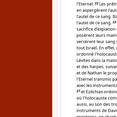
l'Eternel.
22
Les prêtr
en aspergèrent l'aute
l'autel de ce sang. 
l'autel de ce sang.
23
sacrifice d’expiation
posèrent leurs main
versèrent leur sang 
tout Israël. En effet,
ordonné l'holocauste 
Lévites dans la mais
et des harpes, suivan
et de Nathan le pro
l'Eternel transmis p
avec les instruments
27
et Ezéchias ordonn
où l'holocauste com
aussi, au son des t
instruments de David,
prosterna, on chanta