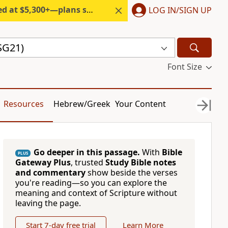
300+—plans start under $6/month.
LOG IN/SIGN UP
SG21)
Font Size
Resources
Hebrew/Greek
Your Content
Go deeper in this passage.
With
Bible
PLUS
Gateway Plus
, trusted
Study Bible notes
and commentary
show beside the verses
you're reading—so you can explore the
meaning and context of Scripture without
leaving the page.
Start 7-day free trial
Learn More