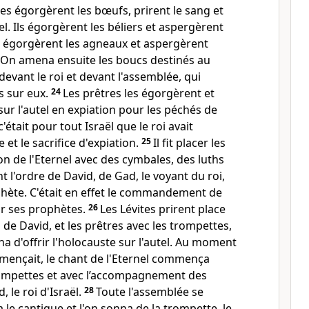
es égorgèrent les bœufs, prirent le sang et
l. Ils égorgèrent les béliers et aspergèrent
Ils égorgèrent les agneaux et aspergèrent
On amena ensuite les boucs destinés au
 devant le roi et devant l'assemblée, qui
s sur eux.
24
Les prêtres les égorgèrent et
sur l'autel en expiation pour les péchés de
 c'était pour tout Israël que le roi avait
et le sacrifice d'expiation.
25
Il fit placer les
on de l'Eternel avec des cymbales, des luths
t l'ordre de David, de Gad, le voyant du roi,
phète. C'était en effet le commandement de
ar ses prophètes.
26
Les Lévites prirent place
 de David, et les prêtres avec les trompettes,
a d'offrir l'holocauste sur l'autel. Au moment
mençait, le chant de l'Eternel commença
rompettes et avec l’accompagnement des
 le roi d'Israël.
28
Toute l'assemblée se
 le cantique et l'on sonna de la trompette, le