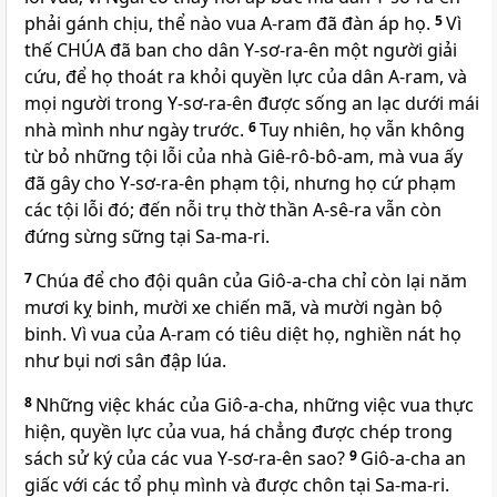
phải gánh chịu, thể nào vua A-ram đã đàn áp họ.
5
Vì
thế
CHÚA
đã ban cho dân Y-sơ-ra-ên một người giải
cứu, để họ thoát ra khỏi quyền lực của dân A-ram, và
mọi người trong Y-sơ-ra-ên được sống an lạc dưới mái
nhà mình như ngày trước.
6
Tuy nhiên, họ vẫn không
từ bỏ những tội lỗi của nhà Giê-rô-bô-am, mà vua ấy
đã gây cho Y-sơ-ra-ên phạm tội, nhưng họ cứ phạm
các tội lỗi đó; đến nỗi trụ thờ thần A-sê-ra vẫn còn
đứng sừng sững tại Sa-ma-ri.
7
Chúa để cho đội quân của Giô-a-cha chỉ còn lại năm
mươi kỵ binh, mười xe chiến mã, và mười ngàn bộ
binh. Vì vua của A-ram có tiêu diệt họ, nghiền nát họ
như bụi nơi sân đập lúa.
8
Những việc khác của Giô-a-cha, những việc vua thực
hiện, quyền lực của vua, há chẳng được chép trong
sách sử ký của các vua Y-sơ-ra-ên sao?
9
Giô-a-cha an
giấc với các tổ phụ mình và được chôn tại Sa-ma-ri.