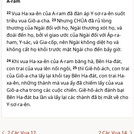
A-ram
22
Vua Ha-xa-ên của A-ram đã đàn áp Y-sơ-ra-ên suốt
triều vua Giô-a-cha.
23
Nhưng
CHÚA
đã rủ lòng
thương của Ngài đối với họ, Ngài thương xót họ, và
đoái đến họ, bởi vì giao ước của Ngài đối với Áp-ra-
ham, Y-sác, và Gia-cốp, nên Ngài không diệt họ và
không cất họ khỏi trước mặt Ngài cho đến bấy giờ.
24
Khi vua Ha-xa-ên của A-ram băng hà, Bên Ha-đát,
con trai của vua lên nối ngôi,
25
thì Giê-hô-ách, con trai
của Giô-a-cha lấy lại khỏi tay Bên Ha-đát, con trai Ha-
xa-ên, những thành mà vua ấy đã chiếm lấy của vua
Giô-a-cha trong các cuộc chiến. Giê-hô-ách đánh bại
Bên Ha-đát ba lần và lấy lại các thành đã bị mất về cho
Y-sơ-ra-ên.
2 Các Vua 12
2 Các Vua 14