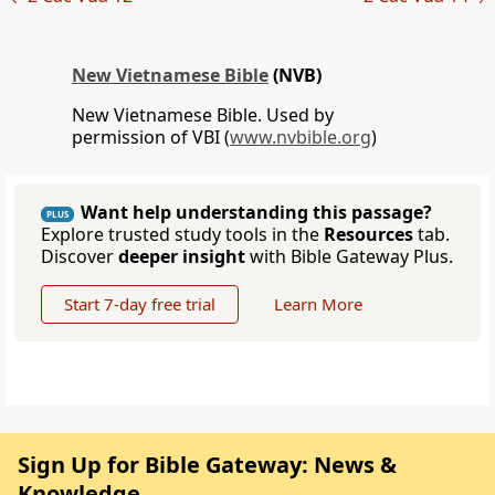
New Vietnamese Bible
(NVB)
New Vietnamese Bible. Used by
permission of VBI (
www.nvbible.org
)
Want help understanding this passage?
PLUS
Explore trusted study tools in the
Resources
tab.
Discover
deeper insight
with Bible Gateway Plus.
Start 7-day free trial
Learn More
Sign Up for Bible Gateway: News &
Knowledge