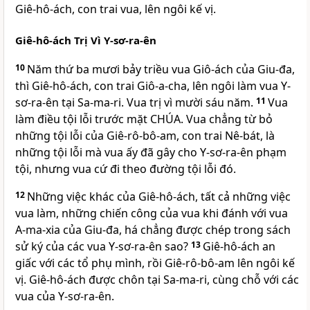
Giê-hô-ách, con trai vua, lên ngôi kế vị.
Giê-hô-ách Trị Vì Y-sơ-ra-ên
10
Năm thứ ba mươi bảy triều vua Giô-ách của Giu-đa,
thì Giê-hô-ách, con trai Giô-a-cha, lên ngôi làm vua Y-
sơ-ra-ên tại Sa-ma-ri. Vua trị vì mười sáu năm.
11
Vua
làm điều tội lỗi trước mặt
CHÚA
. Vua chẳng từ bỏ
những tội lỗi của Giê-rô-bô-am, con trai Nê-bát, là
những tội lỗi mà vua ấy đã gây cho Y-sơ-ra-ên phạm
tội, nhưng vua cứ đi theo đường tội lỗi đó.
12
Những việc khác của Giê-hô-ách, tất cả những việc
vua làm, những chiến công của vua khi đánh với vua
A-ma-xia của Giu-đa, há chẳng được chép trong sách
sử ký của các vua Y-sơ-ra-ên sao?
13
Giê-hô-ách an
giấc với các tổ phụ mình, rồi Giê-rô-bô-am lên ngôi kế
vị. Giê-hô-ách được chôn tại Sa-ma-ri, cùng chỗ với các
vua của Y-sơ-ra-ên.