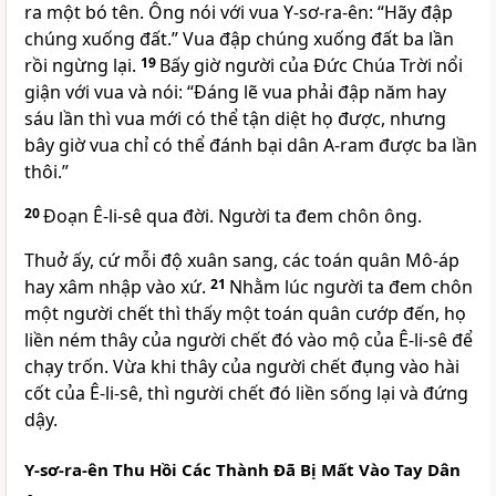
ra một bó tên. Ông nói với vua Y-sơ-ra-ên: “Hãy đập
chúng xuống đất.” Vua đập chúng xuống đất ba lần
rồi ngừng lại.
19
Bấy giờ người của Đức Chúa Trời nổi
giận với vua và nói: “Đáng lẽ vua phải đập năm hay
sáu lần thì vua mới có thể tận diệt họ được, nhưng
bây giờ vua chỉ có thể đánh bại dân A-ram được ba lần
thôi.”
20
Đoạn Ê-li-sê qua đời. Người ta đem chôn ông.
Thuở ấy, cứ mỗi độ xuân sang, các toán quân Mô-áp
hay xâm nhập vào xứ.
21
Nhằm lúc người ta đem chôn
một người chết thì thấy một toán quân cướp đến, họ
liền ném thây của người chết đó vào mộ của Ê-li-sê để
chạy trốn. Vừa khi thây của người chết đụng vào hài
cốt của Ê-li-sê, thì người chết đó liền sống lại và đứng
dậy.
Y-sơ-ra-ên Thu Hồi Các Thành Đã Bị Mất Vào Tay Dân