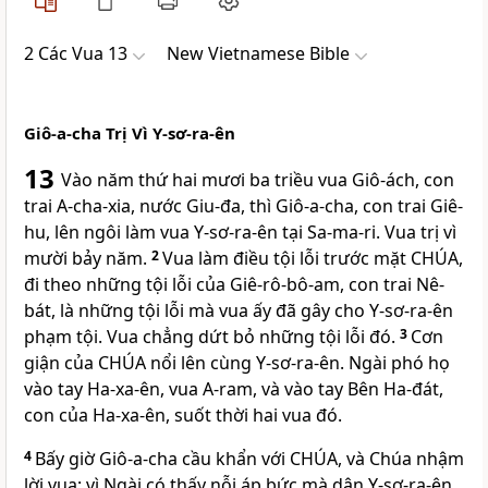
2 Các Vua 13
New Vietnamese Bible
Giô-a-cha Trị Vì Y-sơ-ra-ên
13
Vào năm thứ hai mươi ba triều vua Giô-ách, con
trai A-cha-xia, nước Giu-đa, thì Giô-a-cha, con trai Giê-
hu, lên ngôi làm vua Y-sơ-ra-ên tại Sa-ma-ri. Vua trị vì
mười bảy năm.
2
Vua làm điều tội lỗi trước mặt
CHÚA
,
đi theo những tội lỗi của Giê-rô-bô-am, con trai Nê-
bát, là những tội lỗi mà vua ấy đã gây cho Y-sơ-ra-ên
phạm tội. Vua chẳng dứt bỏ những tội lỗi đó.
3
Cơn
giận của
CHÚA
nổi lên cùng Y-sơ-ra-ên. Ngài phó họ
vào tay Ha-xa-ên, vua A-ram, và vào tay Bên Ha-đát,
con của Ha-xa-ên, suốt thời hai vua đó.
4
Bấy giờ Giô-a-cha cầu khẩn với
CHÚA
, và Chúa nhậm
lời vua; vì Ngài có thấy nỗi áp bức mà dân Y-sơ-ra-ên