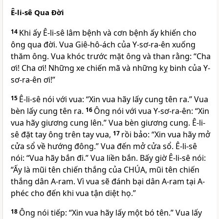
Ê-li-sê Qua Đời
14
Khi ấy Ê-li-sê lâm bệnh và cơn bệnh ấy khiến cho
ông qua đời. Vua Giê-hô-ách của Y-sơ-ra-ên xuống
thăm ông. Vua khóc trước mặt ông và than rằng: “Cha
ơi! Cha ơi! Những xe chiến mã và những kỵ binh của Y-
sơ-ra-ên ơi!”
15
Ê-li-sê nói với vua: “Xin vua hãy lấy cung tên ra.” Vua
bèn lấy cung tên ra.
16
Ông nói với vua Y-sơ-ra-ên: “Xin
vua hãy giương cung lên.” Vua bèn giương cung. Ê-li-
sê đặt tay ông trên tay vua,
17
rồi bảo: “Xin vua hãy mở
cửa sổ về hướng đông.” Vua đến mở cửa sổ. Ê-li-sê
nói: “Vua hãy bắn đi.” Vua liền bắn. Bấy giờ Ê-li-sê nói:
“Ấy là mũi tên chiến thắng của
CHÚA
, mũi tên chiến
thắng dân A-ram. Vì vua sẽ đánh bại dân A-ram tại A-
phéc cho đến khi vua tận diệt họ.”
18
Ông nói tiếp: “Xin vua hãy lấy một bó tên.” Vua lấy