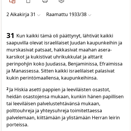
2 Aikakirja 31
Raamattu 1933/38
31
Kun kaikki tämä oli päättynyt, lähtivät kaikki
saapuvilla olevat israelilaiset Juudan kaupunkeihin ja
murskasivat patsaat, hakkasivat maahan asera-
karsikot ja kukistivat uhrikukkulat ja alttarit
perinpohjin koko Juudassa, Benjaminissa, Efraimissa
ja Manassessa. Sitten kaikki israelilaiset palasivat
kukin perintömaallensa, kaupunkeihinsa.
2
Ja Hiskia asetti pappien ja leeviläisten osastot,
heidän osastojensa mukaan, kunkin hänen papillisen
tai leeviläisen palvelustehtävänsä mukaan,
polttouhreja ja yhteysuhreja toimitettaessa
palvelemaan, kiittämään ja ylistämään Herran leirin
porteissa.