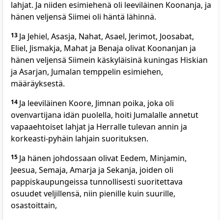
lahjat. Ja niiden esimiehenä oli leeviläinen Koonanja, ja
hänen veljensä Siimei oli häntä lähinnä.
13
Ja Jehiel, Asasja, Nahat, Asael, Jerimot, Joosabat,
Eliel, Jismakja, Mahat ja Benaja olivat Koonanjan ja
hänen veljensä Siimein käskyläisinä kuningas Hiskian
ja Asarjan, Jumalan temppelin esimiehen,
määräyksestä.
14
Ja leeviläinen Koore, Jimnan poika, joka oli
ovenvartijana idän puolella, hoiti Jumalalle annetut
vapaaehtoiset lahjat ja Herralle tulevan annin ja
korkeasti-pyhäin lahjain suorituksen.
15
Ja hänen johdossaan olivat Eedem, Minjamin,
Jeesua, Semaja, Amarja ja Sekanja, joiden oli
pappiskaupungeissa tunnollisesti suoritettava
osuudet veljillensä, niin pienille kuin suurille,
osastoittain,