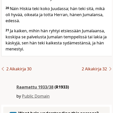
20
Näin Hiskia teki koko Juudassa; hän teki sitä, mikä
oli hyvää, oikeata ja totta Herran, hänen Jumalansa,
edessä.
21
Ja kaiken, mihin hän ryhtyi etsiessään Jumalaansa,
koskipa se palvelusta Jumalan temppelissä tai lakia ja
käskyjä, sen hän teki kaikesta sydämestänsä, ja hän
menestyi.
2 Aikakirja 30
2 Aikakirja 32
Raamattu 1933/38
(R1933)
by
Public Domain