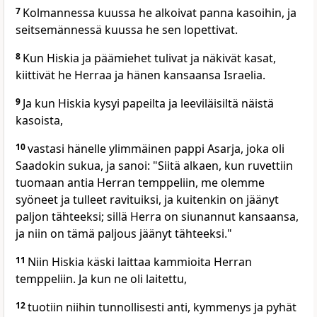
7
Kolmannessa kuussa he alkoivat panna kasoihin, ja
seitsemännessä kuussa he sen lopettivat.
8
Kun Hiskia ja päämiehet tulivat ja näkivät kasat,
kiittivät he Herraa ja hänen kansaansa Israelia.
9
Ja kun Hiskia kysyi papeilta ja leeviläisiltä näistä
kasoista,
10
vastasi hänelle ylimmäinen pappi Asarja, joka oli
Saadokin sukua, ja sanoi: "Siitä alkaen, kun ruvettiin
tuomaan antia Herran temppeliin, me olemme
syöneet ja tulleet ravituiksi, ja kuitenkin on jäänyt
paljon tähteeksi; sillä Herra on siunannut kansaansa,
ja niin on tämä paljous jäänyt tähteeksi."
11
Niin Hiskia käski laittaa kammioita Herran
temppeliin. Ja kun ne oli laitettu,
12
tuotiin niihin tunnollisesti anti, kymmenys ja pyhät