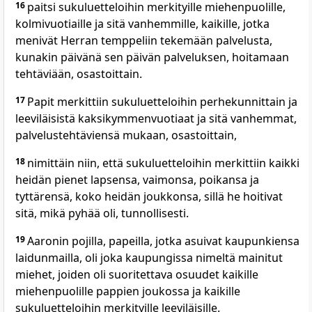
16
paitsi sukuluetteloihin merkityille miehenpuolille,
kolmivuotiaille ja sitä vanhemmille, kaikille, jotka
menivät Herran temppeliin tekemään palvelusta,
kunakin päivänä sen päivän palveluksen, hoitamaan
tehtäviään, osastoittain.
17
Papit merkittiin sukuluetteloihin perhekunnittain ja
leeviläisistä kaksikymmenvuotiaat ja sitä vanhemmat,
palvelustehtäviensä mukaan, osastoittain,
18
nimittäin niin, että sukuluetteloihin merkittiin kaikki
heidän pienet lapsensa, vaimonsa, poikansa ja
tyttärensä, koko heidän joukkonsa, sillä he hoitivat
sitä, mikä pyhää oli, tunnollisesti.
19
Aaronin pojilla, papeilla, jotka asuivat kaupunkiensa
laidunmailla, oli joka kaupungissa nimeltä mainitut
miehet, joiden oli suoritettava osuudet kaikille
miehenpuolille pappien joukossa ja kaikille
sukuluetteloihin merkityille leeviläisille.