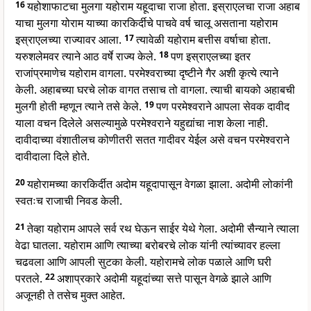
16
यहोशाफाटचा मुलगा यहोराम यहूदाचा राजा होता. इस्राएलचा राजा अहाब
याचा मुलगा योराम याच्या कारकिर्दीचे पाचवे वर्ष चालू असताना यहोराम
इस्राएलच्या राज्यावर आला.
17
त्यावेळी यहोराम बत्तीस वर्षाचा होता.
यरुशलेमवर त्याने आठ वर्षे राज्य केले.
18
पण इस्राएलच्या इतर
राजांप्रमाणेच यहोराम वागला. परमेश्वराच्या दृष्टीने गैर अशी कृत्ये त्याने
केली. अहाबच्या घरचे लोक वागत तसाच तो वागला. त्याची बायको अहाबची
मुलगी होती म्हणून त्याने तसे केले.
19
पण परमेश्वराने आपला सेवक दावीद
याला वचन दिलेले असल्यामुळे परमेश्वराने यहुद्यांचा नाश केला नाही.
दावीदाच्या वंशातीलच कोणीतरी सतत गादीवर येईल असे वचन परमेश्वराने
दावीदाला दिले होते.
20
यहोरामच्या कारकिर्दीत अदोम यहूदापासून वेगळा झाला. अदोमी लोकांनी
स्वतःच राजाची निवड केली.
21
तेव्हा यहोराम आपले सर्व रथ घेऊन साईर येथे गेला. अदोमी सैन्याने त्याला
वेढा घातला. यहोराम आणि त्याच्या बरोबरचे लोक यांनी त्यांच्यावर हल्ला
चढवला आणि आपली सुटका केली. यहोरामचे लोक पळाले आणि घरी
परतले.
22
अशाप्रकारे अदोमी यहूदांच्या सत्ते पासून वेगळे झाले आणि
अजूनही ते तसेच मुक्त आहेत.