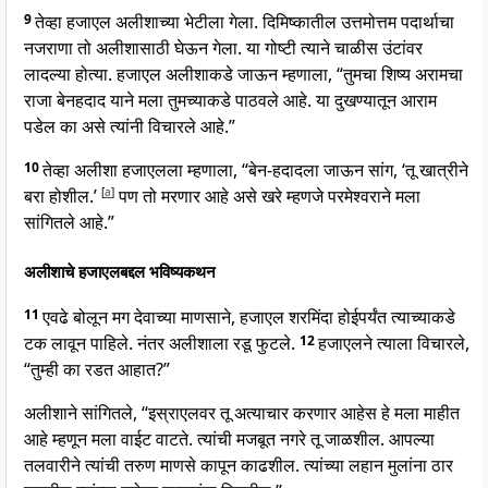
9
तेव्हा हजाएल अलीशाच्या भेटीला गेला. दिमिष्कातील उत्तमोत्तम पदार्थाचा
नजराणा तो अलीशासाठी घेऊन गेला. या गोष्टी त्याने चाळीस उंटांवर
लादल्या होत्या. हजाएल अलीशाकडे जाऊन म्हणाला, “तुमचा शिष्य अरामचा
राजा बेनहदाद याने मला तुमच्याकडे पाठवले आहे. या दुखण्यातून आराम
पडेल का असे त्यांनी विचारले आहे.”
10
तेव्हा अलीशा हजाएलला म्हणाला, “बेन-हदादला जाऊन सांग, ‘तू खात्रीने
बरा होशील.’
[
a
]
पण तो मरणार आहे असे खरे म्हणजे परमेश्वराने मला
सांगितले आहे.”
अलीशाचे हजाएलबद्दल भविष्यकथन
11
एवढे बोलून मग देवाच्या माणसाने, हजाएल शरमिंदा होईपर्यंत त्याच्याकडे
टक लावून पाहिले. नंतर अलीशाला रडू फुटले.
12
हजाएलने त्याला विचारले,
“तुम्ही का रडत आहात?”
अलीशाने सांगितले, “इस्राएलवर तू अत्याचार करणार आहेस हे मला माहीत
आहे म्हणून मला वाईट वाटते. त्यांची मजबूत नगरे तू जाळशील. आपल्या
तलवारीने त्यांची तरुण माणसे कापून काढशील. त्यांच्या लहान मुलांना ठार