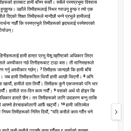
्मीहरूको हातबाट हामी बाँच्न सकौं। सबैले परमप्रभुमा विश्वास
 हुनुहुन्छ। उहाँले तिमीहरूलाई स्थिर गराउनु हुन्छ र त्यो एक
ीले दिएको शिक्षा तिमीहरूले मान्दैछौ भन्ने प्रभुले हामीलाई
्रार्थना गर्छौं कि परमप्रभुले तिमीहरूको हृदयलाई परमेश्वरको
ोर्याउन्।
हिनीहरूलाई हामी हाम्रा प्रभु येशू ख्रीष्टको अधिकार लिएर
 जसले अस्वीकार गर्छ तिनीहरूबाट टाढा बस। ती मानिसहरूले
ण गर्नु अस्वीकार गर्छन्।
7
तिमीहरू जान्दछौ कि हामी बाँचे
पर्छ। जब हामी तिमीहरूसित थियौं हामी अल्छी थिएनौं।
8
अनि
ा खायौं, हामीले दाम तिर्यौं। तिमीहरू कुनै एकजनाको पनि भार
्यौं। हामीले रात-दिन काम गर्यौं।
9
यसको अर्थ यो होइन कि
अधिकार हाम्रो छैन। तर तिमीहरूको लागि उदाहरण बन्नु ताकि
ी आफ्नो हेरचाहकोलागी आफैं खट्यौं।
10
हामी जतिञ्चेल
 नियम तिमीहरूको निम्ति दियौं, “यदि कसैले काम गर्दैन भने
ू मध्ये कसै-कसैले पटक्कै काम गर्दैनन् र अर्काको काममा