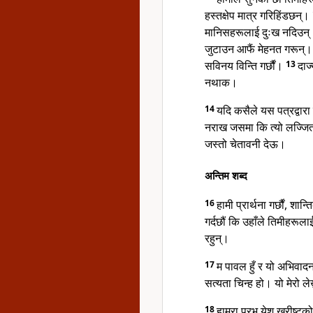
हस्तक्षेप मात्र गरिहिंडछन्।
मानिसहरूलाई दुःख नदिउन्।
जुटाउन आफैं मेहनत गरून्। प
सविनय विन्ति गर्छौं।
13
दाज
नथाक।
14
यदि कसैले यस पत्रद्वार
नराख जसमा कि त्यो लज्जि
जस्तो चेतावनी देऊ।
अन्तिम शब्द
16
हामी प्रार्थना गर्छौं, शा
गर्दछौं कि उहाँले तिमीहरूल
रहुन्।
17
म
पावल
हुँ र यो अभिवादन
सत्यता चिन्ह हो। यो मेरो ले
18
हाम्रा प्रभु येशू ख्रीष्