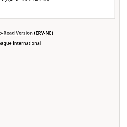
to-Read Version
(ERV-NE)
eague International