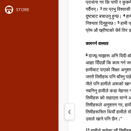
प्रार्थना गर कि पापी र कुकर
गर्दैनन्।
3
तर प्रभु विश्वासी
STORE
दुष्टबाट बचाउनु हुन्छ।
4
हाम
निश्यता दिनुहुनछ।
5
हामी प
प्रेम औ ख्रीष्टको धैर्य तिर ड
कामगर्न वाध्यता
6
दाज्यू-भाइहरू अनि दिदी-ब
आज्ञा दिँदछौं कि काम गर्न
हामीबाट पाएको शिक्षा अनुशर
जस्तै तिमीहरू पनि बाँच्नु 
जैले पनि हामीले अरूको खान
नबनिनु हामीले कडा मेहनत गर
तिमीहरू को सहाएता माग्ने 
तिमीहरूले अनुशरण गर, हाम
तिमीहरूसित थियौं हामीले यो
उसले खाने पनि छैन।”
11
हामीले सुनेका छौं तिमीहर