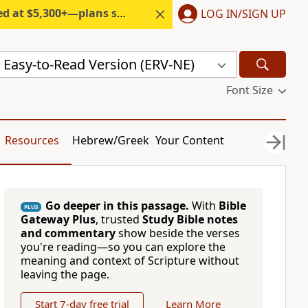
300+—plans start under $6/month.
LOG IN/SIGN UP
: Easy-to-Read Version (ERV-NE)
Font Size
Resources
Hebrew/Greek
Your Content
Go deeper in this passage.
With
Bible
PLUS
Gateway Plus
, trusted
Study Bible notes
and commentary
show beside the verses
you're reading—so you can explore the
meaning and context of Scripture without
leaving the page.
Start 7-day free trial
Learn More