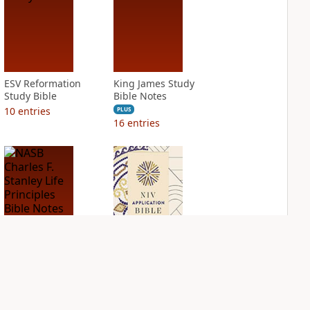
ESV Reformation
King James Study
Study Bible
Bible Notes
10
entries
PLUS
16
entries
NASB Charles F.
NIV Application
Stanley Life
Bible
Principles Bible
PLUS
Notes
12
entries