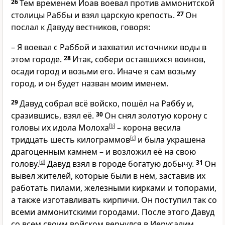
26
Тем временем Иоав воевал против аммонитской
столицы Раббы и взял царскую крепость.
27
Он
послал к Давуду вестников, говоря:
– Я воевал с Раббой и захватил источники воды в
этом городе.
28
Итак, собери оставшихся воинов,
осади город и возьми его. Иначе я сам возьму
город, и он будет назван моим именем.
29
Давуд собрал всё войско, пошёл на Раббу и,
сразившись, взял её.
30
Он снял золотую корону с
головы их идола Молоха
[
b
]
– корона весила
тридцать шесть килограммов
[
c
]
и была украшена
драгоценным камнем – и возложил её на свою
голову.
[
d
]
Давуд взял в городе богатую добычу.
31
Он
вывел жителей, которые были в нём, заставив их
работать пилами, железными кирками и топорами,
а также изготавливать кирпичи. Он поступил так со
всеми аммонитскими городами. После этого Давуд
со всем своим войском вернулся в Иерусалим.