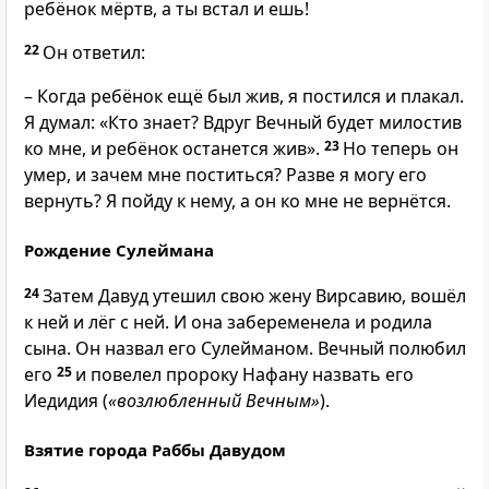
ребёнок мёртв, а ты встал и ешь!
22
Он ответил:
– Когда ребёнок ещё был жив, я постился и плакал.
Я думал: «Кто знает? Вдруг Вечный будет милостив
ко мне, и ребёнок останется жив».
23
Но теперь он
умер, и зачем мне поститься? Разве я могу его
вернуть? Я пойду к нему, а он ко мне не вернётся.
Рождение Сулеймана
24
Затем Давуд утешил свою жену Вирсавию, вошёл
к ней и лёг с ней. И она забеременела и родила
сына. Он назвал его Сулейманом. Вечный полюбил
его
25
и повелел пророку Нафану назвать его
Иедидия (
«возлюбленный Вечным»
).
Взятие города Раббы Давудом