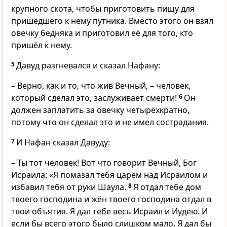
крупного скота, чтобы приготовить пищу для
пришедшего к нему путника. Вместо этого он взял
овечку бедняка и приготовил её для того, кто
пришёл к нему.
5
Давуд разгневался и сказал Нафану:
– Верно, как и то, что жив Вечный, – человек,
который сделал это, заслуживает смерти!
6
Он
должен заплатить за овечку четырёхкратно,
потому что он сделал это и не имел сострадания.
7
И Нафан сказал Давуду:
– Ты тот человек! Вот что говорит Вечный, Бог
Исраила: «Я помазал тебя царём над Исраилом и
избавил тебя от руки Шаула.
8
Я отдал тебе дом
твоего господина и жён твоего господина отдал в
твои объятия. Я дал тебе весь Исраил и Иудею. И
если бы всего этого было слишком мало, Я дал бы