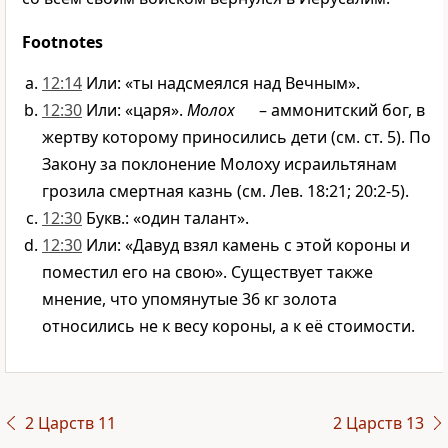
Footnotes
12:14
Или: «ты надсмеялся над Вечным».
12:30
Или: «царя».
Молох
– аммонитский бог, в
жертву которому приносились дети (см. ст. 5). По
Закону за поклонение Молоху исраильтянам
грозила смертная казнь (см. Лев. 18:21; 20:2-5).
12:30
Букв.: «один талант».
12:30
Или: «Давуд взял камень с этой короны и
поместил его на свою». Существует также
мнение, что упомянутые 36 кг золота
относились не к весу короны, а к её стоимости.
2 Царств 11
2 Царств 13