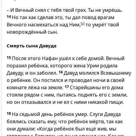
– И Вечный снял с тебя твой грех. Ты не умрёшь.
14
Но так как сделав это, ты дал повод врагам
Вечного насмехаться над Ним,
[
a
]
то умрёт твой
новорождённый сын.
Смерть сына Давуда
15
После этого Нафан ушёл к себе домой. Вечный
поразил ребёнка, которого жена Урии родила
Давуду, и он заболел.
16
Давуд молился Всевышнему
о ребёнке. Он постился и проводил ночи в своей
комнате лёжа на земле.
17
Старейшины его дома
стояли рядом с ним, пытаясь поднять его с земли,
но он отказывался и не ел с ними никакой пищи.
18
На седьмой день ребёнок умер. Слуги Давуда
боялись сказать ему, что ребёнок мёртв, так как
они думали: «Когда ребёнок был ещё жив, мы