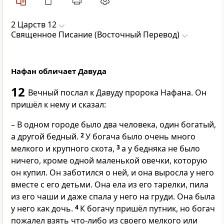
2 Царств 12
Священное Писание (Восточный Перевод)
Нафан обличает Давуда
12
Вечный послал к Давуду пророка Нафана. Он
пришёл к нему и сказал:
– В одном городе было два человека, один богатый,
а другой бедный.
2
У богача было очень много
мелкого и крупного скота,
3
а у бедняка не было
ничего, кроме одной маленькой овечки, которую
он купил. Он заботился о ней, и она выросла у него
вместе с его детьми. Она ела из его тарелки, пила
из его чаши и даже спала у него на груди. Она была
у него как дочь.
4
К богачу пришёл путник, но богач
пожалел взять что-либо из своего мелкого или