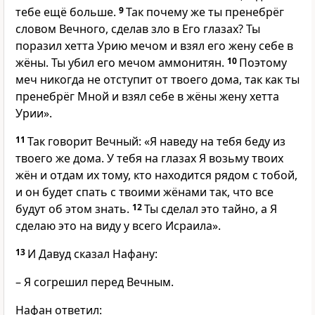
тебе ещё больше.
9
Так почему же ты пренебрёг
словом Вечного, сделав зло в Его глазах? Ты
поразил хетта Урию мечом и взял его жену себе в
жёны. Ты убил его мечом аммонитян.
10
Поэтому
меч никогда не отступит от твоего дома, так как ты
пренебрёг Мной и взял себе в жёны жену хетта
Урии».
11
Так говорит Вечный: «Я наведу на тебя беду из
твоего же дома. У тебя на глазах Я возьму твоих
жён и отдам их тому, кто находится рядом с тобой,
и он будет спать с твоими жёнами так, что все
будут об этом знать.
12
Ты сделал это тайно, а Я
сделаю это на виду у всего Исраила».
13
И Давуд сказал Нафану:
– Я согрешил перед Вечным.
Нафан ответил: