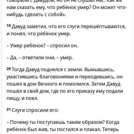
говорили с Давудом, но он не слушал нас. Как же
нам сказать ему, что ребёнок умер? Он может что-
нибудь сделать с собой».
19
Давуд заметил, что его слуги перешёптываются,
и понял, что ребёнок умер.
– Умер ребёнок? – спросил он.
– Да, – ответили они, – умер.
20
Тогда Давуд поднялся с земли. Вымывшись,
умастившись благовониями и переодевшись, он
пошёл в дом Вечного и помолился. Затем Давуд
пошёл в свой дом, где по его приказу ему подали
пищу, и поел.
21
Слуги спросили его:
– Почему ты поступаешь таким образом? Когда
ребёнок был жив, ты постился и плакал. Теперь