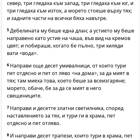
север, три гледаха към запад, три гледаха към юг, и
три гледаха към изток, а морето стоеше върху тях;
и задните части на всички бяха навътре.
5
Дебелината му беше една длан; а устието му беше
направено като устие на чаша, във вид на кремов
цвят; и побираше, когато бе пълно, три хиляди
вати <вода>.
6
Направи още десет умивалници, от които тури
пет отдясно и пет от ляво <на дома>, за да мият в
тях; там миеха това, което беше за всеизгаряне;
морето, обаче, бе за да се мият в него
свещениците.
7
Направи и десетте златни светилника, според
наставлението за тях, и тури ги в храма, пет
отдясно и пет отляво.
8
И направи десет трапези, които тури в храма, пет