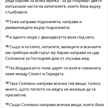
реда нарове за всяка мрежа - за да покриват двете
изпъкнали части на капителите, които бяха върху
стълбовете.
14
Тоже направи подножията; направи и
умивалниците върху подножията;
15
и едното море с дванадесетте вола под него.
16
Също и котлите, лопатите, вилиците и всичките
им прибори майсторът му Хирам направи на цар
Соломона за Господния дом от лъскава мед.
17
На Иорданското поле царят ги изля в глинената
земя между Сокхот и Середата.
18
Така Соломон направи всички тия вещи, толкоз
много, щото теглото на медта не можеше да се
пресметне.
19
Също Соломон направи всички вещи, които бяха