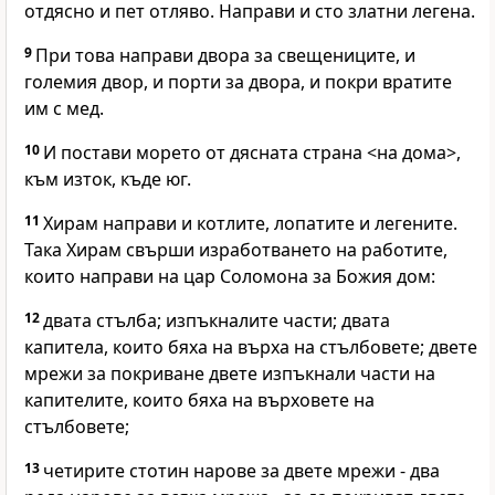
отдясно и пет отляво. Направи и сто златни легена.
9
При това направи двора за свещениците, и
големия двор, и порти за двора, и покри вратите
им с мед.
10
И постави морето от дясната страна <на дома>,
към изток, къде юг.
11
Хирам направи и котлите, лопатите и легените.
Така Хирам свърши изработването на работите,
които направи на цар Соломона за Божия дом:
12
двата стълба; изпъкналите части; двата
капитела, които бяха на върха на стълбовете; двете
мрежи за покриване двете изпъкнали части на
капителите, които бяха на върховете на
стълбовете;
13
четирите стотин нарове за двете мрежи - два