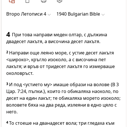
Второ Летописи 4
1940 Bulgarian Bible
4
При това направи меден олтар, с дължина
двадесет лакътя, а височина десет лакътя.
2
Направи още леяно море, с устие десет лакътя
<широко>, кръгло изоколо, а с височина пет
лакътя; и връв от тридесет лакътя го измерваше
околовръст.
3
И под <устието му> имаше образи на волове {В 3
Цар. 7:24, пъпки.}, които го обикаляха наоколо, по
десет на един лакът; те обикаляха морето изоколо;
воловете бяха на два реда, излеяни в едно цяло с
него.
4
То стоеше на дванадесет вола; три гледаха към