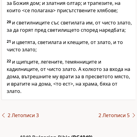
за Божия дом; и златния олтар; и трапезите, на
които <се полагаха> присътствените хлябове;
20
и светилниците със светилата им, от чисто злато,
за да горят пред светилището според наредбата;
21
и цветята, светилата и клещите, от злато, и то
чисто злато;
22
и щипците, легените, темянниците и
кадилниците, от чисто злато. А колкото за входа на
дома, вътрешните му врати за в пресветото място,
и вратите на дома, <то ест>, на храма, бяха от
злато.
2 Летописи 3
2 Летописи 5