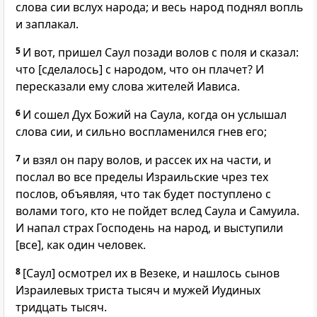
слова сии вслух народа; и весь народ поднял вопль
и заплакал.
5
И вот, пришел Саул позади волов с поля и сказал:
что [сделалось] с народом, что он плачет? И
пересказали ему слова жителей Иависа.
6
И сошел Дух Божий на Саула, когда он услышал
слова сии, и сильно воспламенился гнев его;
7
и взял он пару волов, и рассек их на части, и
послал во все пределы Израильские чрез тех
послов, объявляя, что так будет поступлено с
волами того, кто не пойдет вслед Саула и Самуила.
И напал страх Господень на народ, и выступили
[все], как один человек.
8
[Саул] осмотрел их в Везеке, и нашлось сынов
Израилевых триста тысяч и мужей Иудиных
тридцать тысяч.