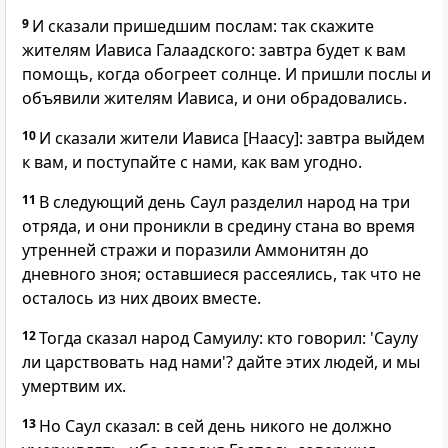
9
И сказали пришедшим послам: так скажите
жителям Иависа Галаадского: завтра будет к вам
помощь, когда обогреет солнце. И пришли послы и
объявили жителям Иависа, и они обрадовались.
10
И сказали жители Иависа [Наасу]: завтра выйдем
к вам, и поступайте с нами, как вам угодно.
11
В следующий день Саул разделил народ на три
отряда, и они проникли в средину стана во время
утренней стражи и поразили Аммонитян до
дневного зноя; оставшиеся рассеялись, так что не
осталось из них двоих вместе.
12
Тогда сказал народ Самуилу: кто говорил: 'Саулу
ли царствовать над нами'? дайте этих людей, и мы
умертвим их.
13
Но Саул сказал: в сей день никого не должно