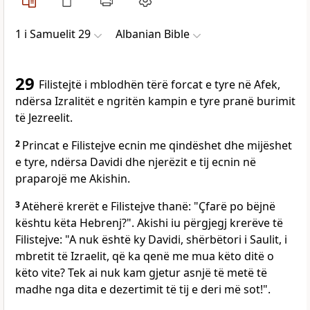
1 i Samuelit 29
Albanian Bible
29
Filistejtë i mblodhën tërë forcat e tyre në Afek,
ndërsa Izralitët e ngritën kampin e tyre pranë burimit
të Jezreelit.
2
Princat e Filistejve ecnin me qindëshet dhe mijëshet
e tyre, ndërsa Davidi dhe njerëzit e tij ecnin në
praparojë me Akishin.
3
Atëherë krerët e Filistejve thanë: "Çfarë po bëjnë
kështu këta Hebrenj?". Akishi iu përgjegj krerëve të
Filistejve: "A nuk është ky Davidi, shërbëtori i Saulit, i
mbretit të Izraelit, që ka qenë me mua këto ditë o
këto vite? Tek ai nuk kam gjetur asnjë të metë të
madhe nga dita e dezertimit të tij e deri më sot!".