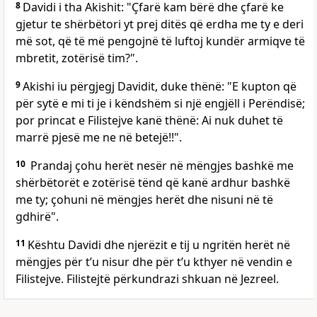
8
Davidi i tha Akishit: "Çfarë kam bërë dhe çfarë ke
gjetur te shërbëtori yt prej ditës që erdha me ty e deri
më sot, që të më pengojnë të luftoj kundër armiqve të
mbretit, zotërisë tim?".
9
Akishi iu përgjegj Davidit, duke thënë: "E kupton që
për sytë e mi ti je i këndshëm si një engjëll i Perëndisë;
por princat e Filistejve kanë thënë: Ai nuk duhet të
marrë pjesë me ne në betejë!!".
10
Prandaj çohu herët nesër në mëngjes bashkë me
shërbëtorët e zotërisë tënd që kanë ardhur bashkë
me ty; çohuni në mëngjes herët dhe nisuni në të
gdhirë".
11
Kështu Davidi dhe njerëzit e tij u ngritën herët në
mëngjes për t’u nisur dhe për t’u kthyer në vendin e
Filistejve. Filistejtë përkundrazi shkuan në Jezreel.