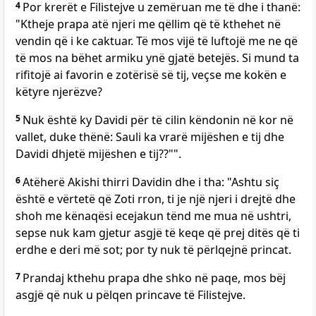
4
Por krerët e Filistejve u zemëruan me të dhe i thanë:
"Ktheje prapa atë njeri me qëllim që të kthehet në
vendin që i ke caktuar. Të mos vijë të luftojë me ne që
të mos na bëhet armiku ynë gjatë betejës. Si mund ta
rifitojë ai favorin e zotërisë së tij, veçse me kokën e
këtyre njerëzve?
5
Nuk është ky Davidi për të cilin këndonin në kor në
vallet, duke thënë: Sauli ka vrarë mijëshen e tij dhe
Davidi dhjetë mijëshen e tij??"".
6
Atëherë Akishi thirri Davidin dhe i tha: "Ashtu siç
është e vërtetë që Zoti rron, ti je një njeri i drejtë dhe
shoh me kënaqësi ecejakun tënd me mua në ushtri,
sepse nuk kam gjetur asgjë të keqe që prej ditës që ti
erdhe e deri më sot; por ty nuk të përlqejnë princat.
7
Prandaj kthehu prapa dhe shko në paqe, mos bëj
asgjë që nuk u pëlqen princave të Filistejve.