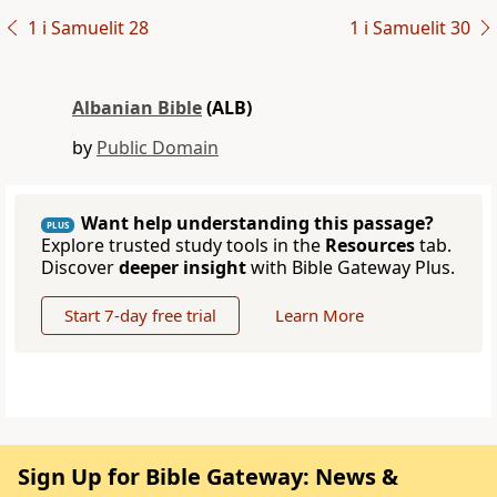
1 i Samuelit 28
1 i Samuelit 30
Albanian Bible
(ALB)
by
Public Domain
Want help understanding this passage?
PLUS
Explore trusted study tools in the
Resources
tab.
Discover
deeper insight
with Bible Gateway Plus.
Start 7-day free trial
Learn More
Sign Up for Bible Gateway: News &