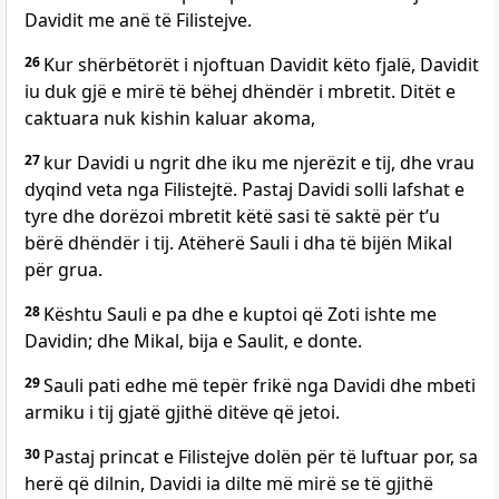
Davidit me anë të Filistejve.
26
Kur shërbëtorët i njoftuan Davidit këto fjalë, Davidit
iu duk gjë e mirë të bëhej dhëndër i mbretit. Ditët e
caktuara nuk kishin kaluar akoma,
27
kur Davidi u ngrit dhe iku me njerëzit e tij, dhe vrau
dyqind veta nga Filistejtë. Pastaj Davidi solli lafshat e
tyre dhe dorëzoi mbretit këtë sasi të saktë për t’u
bërë dhëndër i tij. Atëherë Sauli i dha të bijën Mikal
për grua.
28
Kështu Sauli e pa dhe e kuptoi që Zoti ishte me
Davidin; dhe Mikal, bija e Saulit, e donte.
29
Sauli pati edhe më tepër frikë nga Davidi dhe mbeti
armiku i tij gjatë gjithë ditëve që jetoi.
30
Pastaj princat e Filistejve dolën për të luftuar por, sa
herë që dilnin, Davidi ia dilte më mirë se të gjithë