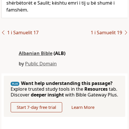
shërbëtorët e Saulit; kështu emri i tij u bë shumë i
famshëm.
1 i Samuelit 17
1 i Samuelit 19
Albanian Bible
(ALB)
by
Public Domain
Want help understanding this passage?
PLUS
Explore trusted study tools in the
Resources
tab.
Discover
deeper insight
with Bible Gateway Plus.
Start 7-day free trial
Learn More