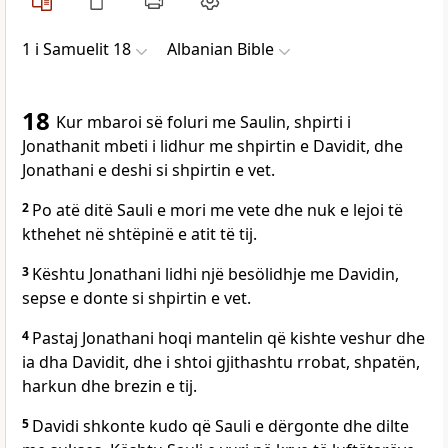
1 i Samuelit 18
Albanian Bible
18
Kur mbaroi së foluri me Saulin, shpirti i
Jonathanit mbeti i lidhur me shpirtin e Davidit, dhe
Jonathani e deshi si shpirtin e vet.
2
Po atë ditë Sauli e mori me vete dhe nuk e lejoi të
kthehet në shtëpinë e atit të tij.
3
Kështu Jonathani lidhi një besölidhje me Davidin,
sepse e donte si shpirtin e vet.
4
Pastaj Jonathani hoqi mantelin që kishte veshur dhe
ia dha Davidit, dhe i shtoi gjithashtu rrobat, shpatën,
harkun dhe brezin e tij.
5
Davidi shkonte kudo që Sauli e dërgonte dhe dilte