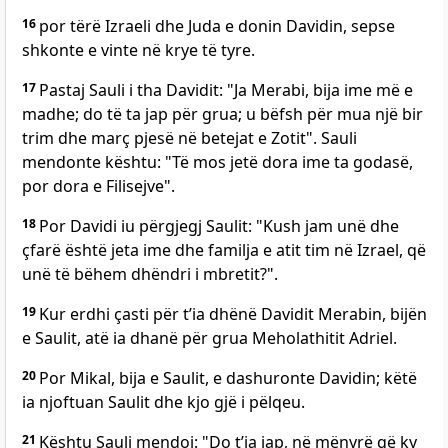
16
por tërë Izraeli dhe Juda e donin Davidin, sepse
shkonte e vinte në krye të tyre.
17
Pastaj Sauli i tha Davidit: "Ja Merabi, bija ime më e
madhe; do të ta jap për grua; u bëfsh për mua një bir
trim dhe març pjesë në betejat e Zotit". Sauli
mendonte kështu: "Të mos jetë dora ime ta godasë,
por dora e Filisejve".
18
Por Davidi iu përgjegj Saulit: "Kush jam unë dhe
çfarë është jeta ime dhe familja e atit tim në Izrael, që
unë të bëhem dhëndri i mbretit?".
19
Kur erdhi çasti për t’ia dhënë Davidit Merabin, bijën
e Saulit, atë ia dhanë për grua Meholathitit Adriel.
20
Por Mikal, bija e Saulit, e dashuronte Davidin; këtë
ia njoftuan Saulit dhe kjo gjë i pëlqeu.
21
Kështu Sauli mendoi: "Do t’ia jap, në mënyrë që ky