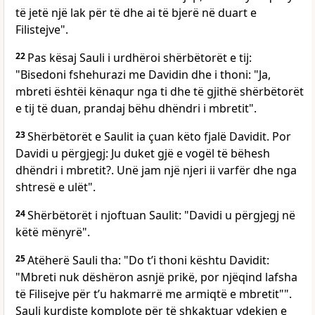
të jetë një lak për të dhe ai të bjerë në duart e
Filistejve".
22
Pas kësaj Sauli i urdhëroi shërbëtorët e tij:
"Bisedoni fshehurazi me Davidin dhe i thoni: "Ja,
mbreti ështëi kënaqur nga ti dhe të gjithë shërbëtorët
e tij të duan, prandaj bëhu dhëndri i mbretit".
23
Shërbëtorët e Saulit ia çuan këto fjalë Davidit. Por
Davidi u përgjegj: Ju duket gjë e vogël të bëhesh
dhëndri i mbretit?. Unë jam një njeri ii varfër dhe nga
shtresë e ulët".
24
Shërbëtorët i njoftuan Saulit: "Davidi u përgjegj në
këtë mënyrë".
25
Atëherë Sauli tha: "Do t’i thoni kështu Davidit:
"Mbreti nuk dëshëron asnjë prikë, por njëqind lafsha
të Filisejve për t’u hakmarrë me armiqtë e mbretit"".
Sauli kurdiste komplote për të shkaktuar vdekjen e