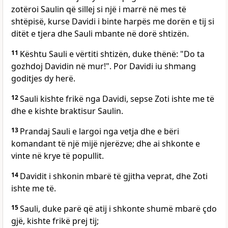
zotëroi Saulin që sillej si një i marrë në mes të
shtëpisë, kurse Davidi i binte harpës me dorën e tij si
ditët e tjera dhe Sauli mbante në dorë shtizën.
11
Kështu Sauli e vërtiti shtizën, duke thënë: "Do ta
gozhdoj Davidin në mur!". Por Davidi iu shmang
goditjes dy herë.
12
Sauli kishte frikë nga Davidi, sepse Zoti ishte me të
dhe e kishte braktisur Saulin.
13
Prandaj Sauli e largoi nga vetja dhe e bëri
komandant të një mijë njerëzve; dhe ai shkonte e
vinte në krye të popullit.
14
Davidit i shkonin mbarë të gjitha veprat, dhe Zoti
ishte me të.
15
Sauli, duke parë që atij i shkonte shumë mbarë çdo
gjë, kishte frikë prej tij;