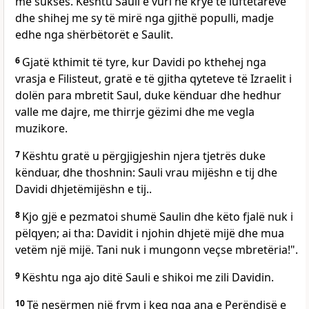
me sukses. Kështu Sauli e vuri në krye të luftëtarëve
dhe shihej me sy të mirë nga gjithë populli, madje
edhe nga shërbëtorët e Saulit.
6
Gjatë kthimit të tyre, kur Davidi po kthehej nga
vrasja e Filisteut, gratë e të gjitha qyteteve të Izraelit i
dolën para mbretit Saul, duke kënduar dhe hedhur
valle me dajre, me thirrje gëzimi dhe me vegla
muzikore.
7
Kështu gratë u përgjigjeshin njera tjetrës duke
kënduar, dhe thoshnin: Sauli vrau mijëshn e tij dhe
Davidi dhjetëmijëshn e tij..
8
Kjo gjë e pezmatoi shumë Saulin dhe këto fjalë nuk i
pëlqyen; ai tha: Davidit i njohin dhjetë mijë dhe mua
vetëm një mijë. Tani nuk i mungonn veçse mbretëria!".
9
Kështu nga ajo ditë Sauli e shikoi me zili Davidin.
10
Të nesërmen një frym i keq nga ana e Perëndisë e