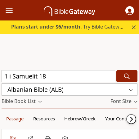
Plans start under $6/month.
Try Bible Gateway Plus.
Albanian Bible (ALB)
Bible Book List
Font Size
Passage
Resources
Hebrew/Greek
Your Content