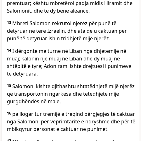
premtuar; kështu mbretëroi paqja midis Hiramit dhe
Salomonit, dhe të dy bënë aleancë.
13
Mbreti Salomon rekrutoi njerëz për punë të
detyruar në tërë Izraelin, dhe ata që u caktuan për
punë të detyruar ishin tridhjetë mijë njerëz.
14
I dërgonte me turne në Liban nga dhjetëmijë në
muaj; kalonin një muaj në Liban dhe dy muaj në
shtëpitë e tyre; Adonirami ishte drejtuesi i punimeve
të detyruara.
15
Salomoni kishte gjithashtu shtatëdhjetë mijë njerëz
që transportonin ngarkesa dhe tetëdhjetë mijë
gurgdhëndës në male,
16
pa llogaritur tremijë e treqind përgjegjës të caktuar
nga Salomoni për veprimtaritë e ndryshme dhe për të
mbikqyrur personat e caktuar në punimet.
17