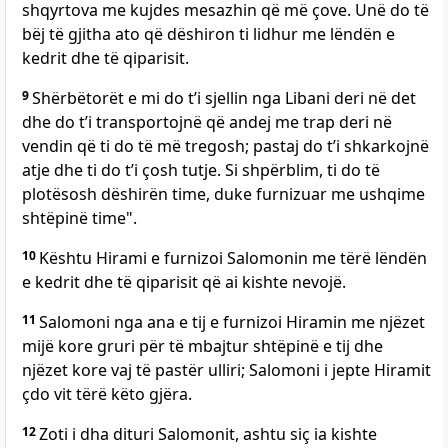
shqyrtova me kujdes mesazhin që më çove. Unë do të
bëj të gjitha ato që dëshiron ti lidhur me lëndën e
kedrit dhe të qiparisit.
9
Shërbëtorët e mi do t’i sjellin nga Libani deri në det
dhe do t’i transportojnë që andej me trap deri në
vendin që ti do të më tregosh; pastaj do t’i shkarkojnë
atje dhe ti do t’i çosh tutje. Si shpërblim, ti do të
plotësosh dëshirën time, duke furnizuar me ushqime
shtëpinë time".
10
Kështu Hirami e furnizoi Salomonin me tërë lëndën
e kedrit dhe të qiparisit që ai kishte nevojë.
11
Salomoni nga ana e tij e furnizoi Hiramin me njëzet
mijë kore gruri për të mbajtur shtëpinë e tij dhe
njëzet kore vaj të pastër ulliri; Salomoni i jepte Hiramit
çdo vit tërë këto gjëra.
12
Zoti i dha dituri Salomonit, ashtu siç ia kishte