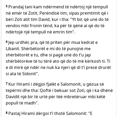
5
Prandaj tani kam ndërmend të ndërtoj një tempull
në emër të Zotit, Perëndisë tim, sipas premtimit që i
bëri Zoti atit tim David, kur i tha: "Yt bir, që unë do të
vendos mbi fronin tënd, ka për të qënë ai që do të
ndërtojë një tempull në emrin tim".
6
Jep urdhër, pra, që të priten për mua kedrat e
Libanit. Shërbëtorët e mi do të punojnë me
shërbëtorët e tu, dhe si pagë unë do t’u jap
shërbëtorëve të tu tërë ato që do të më kërkosh ti. Ti
e di mirë që ndër ne nuk ka njeri që di t’i presë drurët
si ata të Sidonit".
7
Kur Hirami i dëgjoi fjalët e Salomonit, u gëzua së
tepërmi dhe tha: Qoftë i bekuar sot Zoti, që i ka dhënë
Davidit një bir të urtë për tëë mbretëruar mbi këtë
popull të madh".
8
Pastaj Hirami dërgoi t’i thotë Salomonit: "E