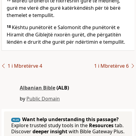
Mbreti urdhëroi të nxirreshin gurë të mëdhenj,
gurë me vlerë dhe gurë katërkëndësh për të bërë
themelet e tempullit.
18
Kështu punëtorët e Salomonit dhe punëtorët e
Hiramit dhe Giblejtë nxorën gurët, dhe përgatitën
lëndën e drurit dhe gurët për ndërtimin e tempullit.
1 i Mbretërve 4
1 i Mbretërve 6
Albanian Bible
(ALB)
by
Public Domain
Want help understanding this passage?
PLUS
Explore trusted study tools in the
Resources
tab.
Discover
deeper insight
with Bible Gateway Plus.