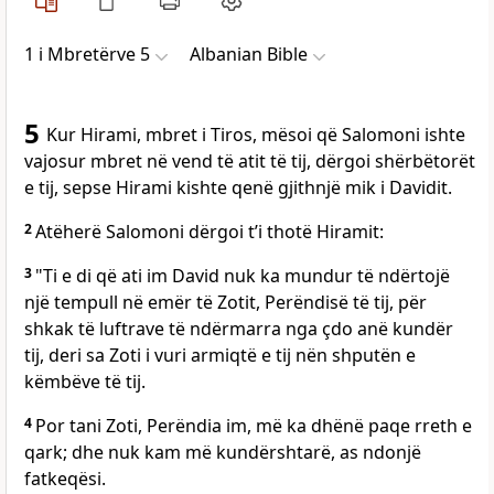
1 i Mbretërve 5
Albanian Bible
5
Kur Hirami, mbret i Tiros, mësoi që Salomoni ishte
vajosur mbret në vend të atit të tij, dërgoi shërbëtorët
e tij, sepse Hirami kishte qenë gjithnjë mik i Davidit.
2
Atëherë Salomoni dërgoi t’i thotë Hiramit:
3
"Ti e di që ati im David nuk ka mundur të ndërtojë
një tempull në emër të Zotit, Perëndisë të tij, për
shkak të luftrave të ndërmarra nga çdo anë kundër
tij, deri sa Zoti i vuri armiqtë e tij nën shputën e
këmbëve të tij.
4
Por tani Zoti, Perëndia im, më ka dhënë paqe rreth e
qark; dhe nuk kam më kundërshtarë, as ndonjë
fatkeqësi.