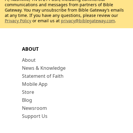
communications and messages from partners of Bible
Gateway. You may unsubscribe from Bible Gateway’s emails
at any time. If you have any questions, please review our
Privacy Policy
or email us at
privacy@biblegateway.com
.
ABOUT
About
News & Knowledge
Statement of Faith
Mobile App
Store
Blog
Newsroom
Support Us