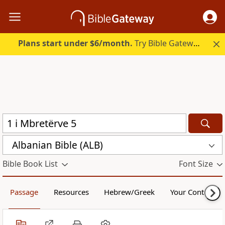
Plans start under $6/month.
Try Bible Gateway Plus.
Albanian Bible (ALB)
Bible Book List
Font Size
Passage
Resources
Hebrew/Greek
Your Content